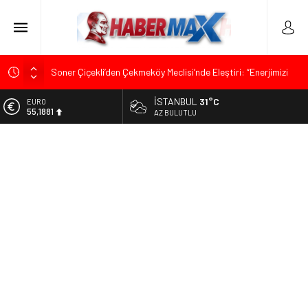
Soner Çiçekli’den Çekmeköy Meclisi’nde Eleştiri: “Enerjimizi
Hizmete Değil, Krizlere Harcadık”
İSTANBUL
31°C
ALTIN
Edremit’te Kaymakam Ahmet Odabaş’a Duygu Dolu Veda
6.660,55
AZ BULUTLU
Gecesi
BİST
Tarihçi Yusuf Halaçoğlu’ndan TBMM’ye Sunulan Yasa Teklifine
13.779,39
Sert Eleştiri: “Osmanlı’nın Hukuk Anlayışının Gerisine
Düşüldü”
DOLAR
47,7111
CHP’nin Eski Tuzla İlçe Başkanı Hasan Uzunyayla’dan Atama
İddialarına Yalanlama
EURO
55,1881
İdris Şahin’den Adalet Komisyonu’nda Sert Tepki: “Bu Yol Yol
Değil”