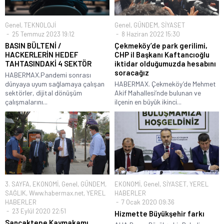
Genel
,
TEKNOLOJİ
Genel
,
GÜNDEM
,
SİYASET
25 Temmuz 2023 19:12
8 Haziran 2022 15:30
BASIN BÜLTENİ /
Çekmeköy’de park gerilimi,
HACKERLERİN HEDEF
CHP il Başkanı Kaftancıoğlu
TAHTASINDAKİ 4 SEKTÖR
iktidar olduğumuzda hesabını
soracağız
HABERMAX.Pandemi sonrası
dünyaya uyum sağlamaya çalışan
HABERMAX. Çekmeköy’de Mehmet
sektörler, dijital dönüşüm
Akif Mahallesi’nde bulunan ve
çalışmalarını...
ilçenin en büyük ikinci...
3. SAYFA
,
EKONOMİ
,
Genel
,
GÜNDEM
,
EKONOMİ
,
Genel
,
SİYASET
,
YEREL
SAĞLIK
,
Www.habermax.net
,
YEREL
HABERLER
HABERLER
7 Ocak 2020 09:36
23 Eylül 2020 22:51
Hizmette Büyükşehir farkı
Sancaktepe Kaymakamı