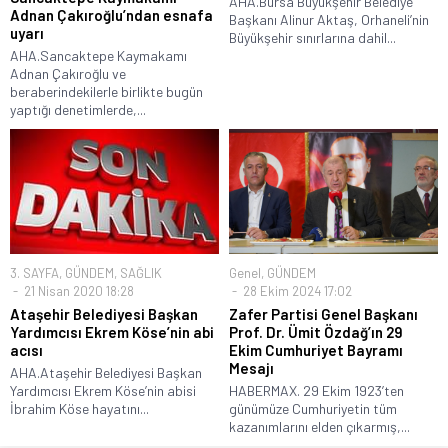
AHA.Bursa Büyükşehir Belediye
Adnan Çakıroğlu’ndan esnafa
Başkanı Alinur Aktaş, Orhaneli’nin
uyarı
Büyükşehir sınırlarına dahil...
AHA.Sancaktepe Kaymakamı
Adnan Çakıroğlu ve
beraberindekilerle birlikte bugün
yaptığı denetimlerde,...
3. SAYFA
,
GÜNDEM
,
SAĞLIK
Genel
,
GÜNDEM
21 Nisan 2020 18:28
28 Ekim 2024 17:02
Ataşehir Belediyesi Başkan
Zafer Partisi Genel Başkanı
Yardımcısı Ekrem Köse’nin abi
Prof. Dr. Ümit Özdağ’ın 29
acısı
Ekim Cumhuriyet Bayramı
Mesajı
AHA.Ataşehir Belediyesi Başkan
Yardımcısı Ekrem Köse’nin abisi
HABERMAX. 29 Ekim 1923’ten
İbrahim Köse hayatını...
günümüze Cumhuriyetin tüm
kazanımlarını elden çıkarmış,...