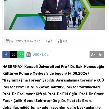
14 HAZIRAN 2024 13:43
0
618
A
A
ABONE OL
+
-
HABERMAX. Kocaeli Üniversitesi Prof. Dr. Baki Komsuoğlu
Kültür ve Kongre Merkezi’nde bugün (14.06.2024)
“Bayramlaşma Töreni” yapıldı
.
Bayramlaşma törenine KOÜ
Rektör Prof. Dr. Nuh Zafer Cantürk, Rektör Yardımcıları
Prof. Dr. Ercüment Çiftçi, Prof. Dr. Elif Öğüt, Prof. Dr. Ömer
Faruk Çelik, Genel Sekreter Doç. Dr. Mustafa Eren,
dekanlar, müdürler, akademisyenler, daire başkanları ile