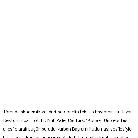
Törende akademik ve idari personelin tek tek bayramını kutlayan
Rektörümüz Prof. Dr. Nuh Zafer Cantürk, “Kocaeli Üniversitesi
ailesi olarak bugün burada Kurban Bayramı kutlaması vesilesiyle
bir araya gelmiş bulunuyoruz. Sizlerle bir arada olmaktan dolayı