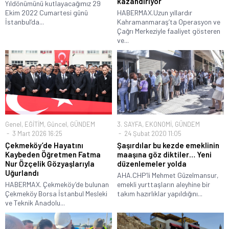
kazandırıyor
Yıldönümünü kutlayacağımız 29
Ekim 2022 Cumartesi günü
HABERMAX.Uzun yıllardır
İstanbul’da...
Kahramanmaraş’ta Operasyon ve
Çağrı Merkeziyle faaliyet gösteren
ve...
Genel
,
EĞİTİM
,
Güncel
,
GÜNDEM
3. SAYFA
,
EKONOMİ
,
GÜNDEM
3 Mart 2026 16:25
24 Şubat 2020 11:05
Çekmeköy’de Hayatını
Şaşırdılar bu kezde emeklinin
Kaybeden Öğretmen Fatma
maaşına göz diktiler… Yeni
Nur Özçelik Gözyaşlarıyla
düzenlemeler yolda
Uğurlandı
AHA.CHP’li Mehmet Güzelmansur,
HABERMAX. Çekmeköy’de bulunan
emekli yurttaşların aleyhine bir
Çekmeköy Borsa İstanbul Mesleki
takım hazırlıklar yapıldığını...
ve Teknik Anadolu...