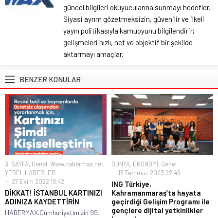
güncel bilgileri okuyucularına sunmayı hedefler.
Siyasi ayrım gözetmeksizin, güvenilir ve ilkeli
yayın politikasıyla kamuoyunu bilgilendirir;
gelişmeleri hızlı, net ve objektif bir şekilde
aktarmayı amaçlar.
BENZER KONULAR
3. SAYFA
,
Genel
,
Www.habermax.net
,
DÜNYA
,
EKONOMİ
,
Genel
YEREL HABERLER
15 Temmuz 2023 22:49
27 Ekim 2022 19:42
ING Türkiye,
DİKKAT! İSTANBUL KARTINIZI
Kahramanmaraş’ta hayata
ADINIZA KAYDETTİRİN
geçirdiği Gelişim Programı ile
gençlere dijital yetkinlikler
HABERMAX.Cumhuriyetimizin 99.