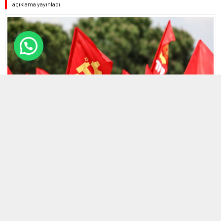
açıklama yayınladı.
29 NISAN 2024 21:09
0
534
A
A
ABONE OL
+
-
HABERMAX. 1 Mayıs’ın adresi Taksim’dir vurgusu yapılan