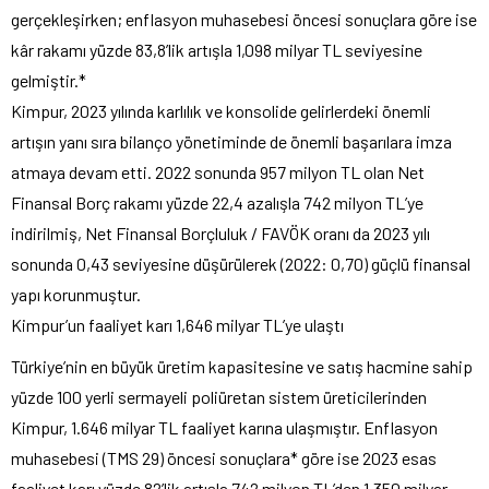
gerçekleşirken; enflasyon muhasebesi öncesi sonuçlara göre ise
kâr rakamı yüzde 83,8’lik artışla 1,098 milyar TL seviyesine
gelmiştir.*
Kimpur, 2023 yılında karlılık ve konsolide gelirlerdeki önemli
artışın yanı sıra bilanço yönetiminde de önemli başarılara imza
atmaya devam etti. 2022 sonunda 957 milyon TL olan Net
Finansal Borç rakamı yüzde 22,4 azalışla 742 milyon TL’ye
indirilmiş, Net Finansal Borçluluk / FAVÖK oranı da 2023 yılı
sonunda 0,43 seviyesine düşürülerek (2022: 0,70) güçlü finansal
yapı korunmuştur.
Kimpur’un faaliyet karı 1,646 milyar TL’ye ulaştı
Türkiye’nin en büyük üretim kapasitesine ve satış hacmine sahip
yüzde 100 yerli sermayeli poliüretan sistem üreticilerinden
Kimpur, 1.646 milyar TL faaliyet karına ulaşmıştır. Enflasyon
muhasebesi (TMS 29) öncesi sonuçlara* göre ise 2023 esas
faaliyet karı yüzde 82’lik artışla 742 milyon TL’den 1,350 milyar