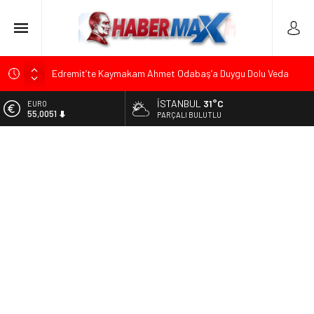
Edremit’te Kaymakam Ahmet Odabaş’a Duygu Dolu Veda
Gecesi
İSTANBUL
31°C
ALTIN
Tarihçi Yusuf Halaçoğlu’ndan TBMM’ye Sunulan Yasa Teklifine
6.584,66
PARÇALI BULUTLU
Sert Eleştiri: “Osmanlı’nın Hukuk Anlayışının Gerisine
Düşüldü”
BİST
13.889,75
CHP’nin Eski Tuzla İlçe Başkanı Hasan Uzunyayla’dan Atama
İddialarına Yalanlama
DOLAR
47,7046
Başkan Orhan Çerkez duyurdu: Çekmeköy’de Gençlik
Merkezi’nin temeli atıldı
EURO
55,0051
Soner Çiçekli’den Çekmeköy Meclisi’nde Eleştiri: “Enerjimizi
Hizmete Değil, Krizlere Harcadık”