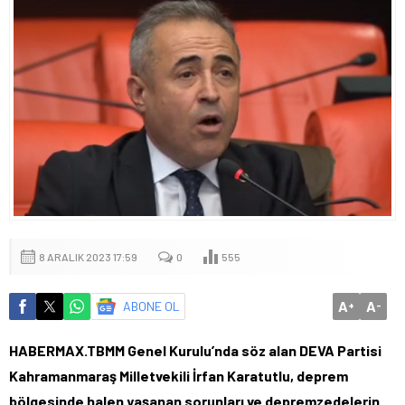
8 ARALIK 2023 17:59
0
555
A
A
ABONE OL
+
-
HABERMAX.TBMM Genel Kurulu’nda söz alan DEVA Partisi
Kahramanmaraş Milletvekili İrfan Karatutlu, deprem
bölgesinde halen yaşanan sorunları ve depremzedelerin