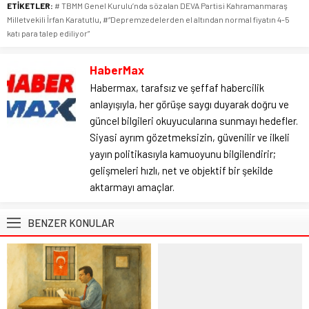
ETİKETLER:
# TBMM Genel Kurulu’nda söz alan DEVA Partisi Kahramanmaraş
Milletvekili İrfan Karatutlu
,
#“Depremzedelerden el altından normal fiyatın 4-5
katı para talep ediliyor”
HaberMax
Habermax, tarafsız ve şeffaf habercilik
anlayışıyla, her görüşe saygı duyarak doğru ve
güncel bilgileri okuyucularına sunmayı hedefler.
Siyasi ayrım gözetmeksizin, güvenilir ve ilkeli
yayın politikasıyla kamuoyunu bilgilendirir;
gelişmeleri hızlı, net ve objektif bir şekilde
aktarmayı amaçlar.
BENZER KONULAR