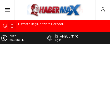
Edremit’te Kaymakam Ahmet Odabaş’a Duygu Dolu Veda
Gecesi
İSTANBUL
31°C
ALTIN
Tarihçi Yusuf Halaçoğlu’ndan TBMM’ye Sunulan Yasa Teklifine
6.543,59
AÇIK
Sert Eleştiri: “Osmanlı’nın Hukuk Anlayışının Gerisine
Düşüldü”
BİST
13.798,82
CHP’nin Eski Tuzla İlçe Başkanı Hasan Uzunyayla’dan Atama
İddialarına Yalanlama
DOLAR
47,7010
Başkan Orhan Çerkez duyurdu: Çekmeköy’de Gençlik
Merkezi’nin temeli atıldı
EURO
55,0063
Soner Çiçekli’den Çekmeköy Meclisi’nde Eleştiri: “Enerjimizi
Hizmete Değil, Krizlere Harcadık”