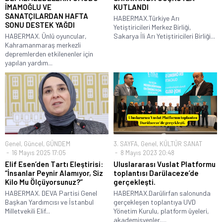
İMAMOĞLU VE
KUTLANDI
SANATÇILARDAN HAFTA
HABERMAX.Türkiye Arı
SONU DESTEK YAĞDI
Yetiştiricileri Merkez Birliği,
HABERMAX. Ünlü oyuncular,
Sakarya İli Arı Yetiştiricileri Birliği...
Kahramanmaraş merkezli
depremlerden etkilenenler için
yapılan yardım...
Genel
,
Güncel
,
GÜNDEM
3. SAYFA
,
Genel
,
KÜLTÜR SANAT
16 Mayıs 2025 17:05
8 Mayıs 2023 20:48
Elif Esen’den Tartı Eleştirisi:
Uluslararası Vuslat Platformu
“İnsanlar Peynir Alamıyor, Siz
toplantısı Darülaceze’de
Kilo Mu Ölçüyorsunuz?”
gerçekleşti.
HABERMAX. DEVA Partisi Genel
HABERMAX.Darülirfan salonunda
Başkan Yardımcısı ve İstanbul
gerçekleşen toplantıya UVD
Milletvekili Elif...
Yönetim Kurulu, platform üyeleri,
akademisyenler,...