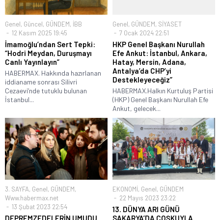
Genel
,
Güncel
,
GÜNDEM
,
İBB
Genel
,
GÜNDEM
,
SİYASET
12 Kasım 2025 19:45
7 Ocak 2024 22:51
İmamoğlu’ndan Sert Tepki:
HKP Genel Başkanı Nurullah
“Hodri Meydan, Duruşmayı
Efe Ankut: İstanbul, Ankara,
Canlı Yayınlayın”
Hatay, Mersin, Adana,
Antalya’da CHP’yi
HABERMAX. Hakkında hazırlanan
Destekleyeceğiz”
iddianame sonrası Silivri
Cezaevi’nde tutuklu bulunan
HABERMAX.Halkın Kurtuluş Partisi
İstanbul...
(HKP) Genel Başkanı Nurullah Efe
Ankut, gelecek...
3. SAYFA
,
Genel
,
GÜNDEM
,
EKONOMİ
,
Genel
,
GÜNDEM
Www.habermax.net
22 Mayıs 2023 23:22
13 Şubat 2023 22:54
13. DÜNYA ARI GÜNÜ
DEPREMZEDELERİN UMUDU
SAKARYA’DA COŞKUYLA