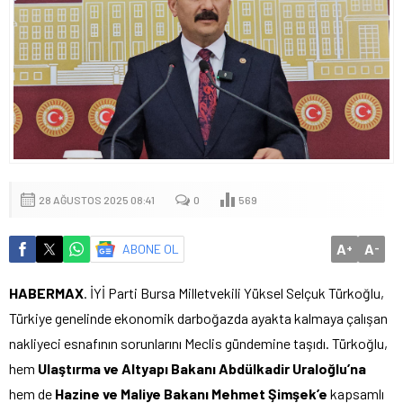
28 AĞUSTOS 2025 08:41
0
569
A
A
ABONE OL
+
-
HABERMAX
. İYİ Parti Bursa Milletvekili Yüksel Selçuk Türkoğlu,
Türkiye genelinde ekonomik darboğazda ayakta kalmaya çalışan
nakliyeci esnafının sorunlarını Meclis gündemine taşıdı. Türkoğlu,
hem
Ulaştırma ve Altyapı Bakanı Abdülkadir Uraloğlu’na
hem de
Hazine ve Maliye Bakanı Mehmet Şimşek’e
kapsamlı