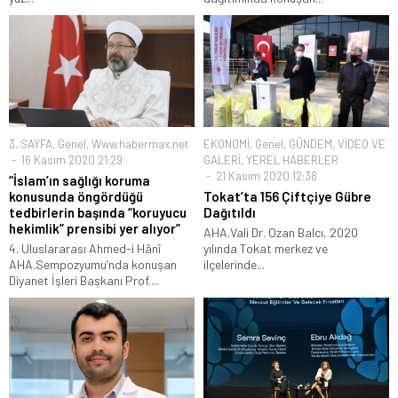
3. SAYFA
,
Genel
,
Www.habermax.net
EKONOMİ
,
Genel
,
GÜNDEM
,
VİDEO VE
16 Kasım 2020 21:29
GALERİ
,
YEREL HABERLER
21 Kasım 2020 12:38
“İslam’ın sağlığı koruma
konusunda öngördüğü
Tokat’ta 156 Çiftçiye Gübre
tedbirlerin başında “koruyucu
Dağıtıldı
hekimlik” prensibi yer alıyor”
AHA.Vali Dr. Ozan Balcı, 2020
4. Uluslararası Ahmed-i Hânî
yılında Tokat merkez ve
AHA.Sempozyumu’nda konuşan
ilçelerinde...
Diyanet İşleri Başkanı Prof....