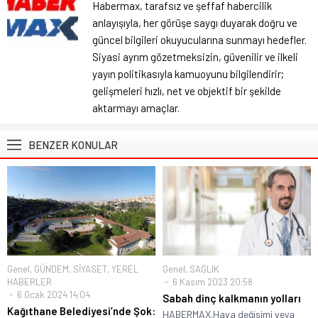
Habermax, tarafsız ve şeffaf habercilik
anlayışıyla, her görüşe saygı duyarak doğru ve
güncel bilgileri okuyucularına sunmayı hedefler.
Siyasi ayrım gözetmeksizin, güvenilir ve ilkeli
yayın politikasıyla kamuoyunu bilgilendirir;
gelişmeleri hızlı, net ve objektif bir şekilde
aktarmayı amaçlar.
BENZER KONULAR
Genel
,
GÜNDEM
,
SİYASET
,
YEREL
Genel
,
SAĞLIK
HABERLER
6 Kasım 2023 20:58
6 Ocak 2024 14:04
Sabah dinç kalkmanın yolları
Kağıthane Belediyesi’nde Şok:
HABERMAX.Hava değişimi veya