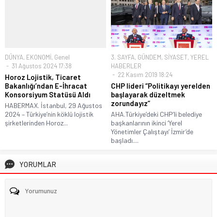
DÜNYA
,
EKONOMİ
,
Genel
3. SAYFA
,
GÜNDEM
,
SİYASET
,
YEREL
31 Ağustos 2024 17:38
HABERLER
22 Kasım 2019 18:24
Horoz Lojistik, Ticaret
Bakanlığı’ndan E-İhracat
CHP lideri “Politikayı yerelden
Konsorsiyum Statüsü Aldı
başlayarak düzeltmek
zorundayız”
HABERMAX. İstanbul, 29 Ağustos
2024 – Türkiye’nin köklü lojistik
AHA.Türkiye’deki CHP’li belediye
şirketlerinden Horoz...
başkanlarının ikinci ‘Yerel
Yönetimler Çalıştayı’ İzmir’de
başladı....
YORUMLAR