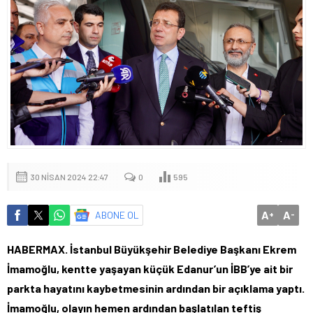
30 NISAN 2024 22:47
0
595
A
A
ABONE OL
+
-
HABERMAX. İstanbul Büyükşehir Belediye Başkanı Ekrem
İmamoğlu, kentte yaşayan küçük Edanur’un İBB’ye ait bir
parkta hayatını kaybetmesinin ardından bir açıklama yaptı.
İmamoğlu, olayın hemen ardından başlatılan teftiş