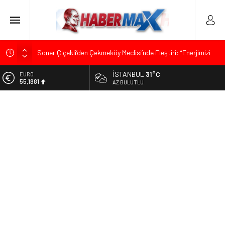
Soner Çiçekli’den Çekmeköy Meclisi’nde Eleştiri: “Enerjimizi
Hizmete Değil, Krizlere Harcadık”
İSTANBUL
31°C
ALTIN
Edremit’te Kaymakam Ahmet Odabaş’a Duygu Dolu Veda
6.660,55
AZ BULUTLU
Gecesi
BİST
Tarihçi Yusuf Halaçoğlu’ndan TBMM’ye Sunulan Yasa Teklifine
13.779,39
Sert Eleştiri: “Osmanlı’nın Hukuk Anlayışının Gerisine
Düşüldü”
DOLAR
47,7111
CHP’nin Eski Tuzla İlçe Başkanı Hasan Uzunyayla’dan Atama
İddialarına Yalanlama
EURO
55,1881
İdris Şahin’den Adalet Komisyonu’nda Sert Tepki: “Bu Yol Yol
Değil”