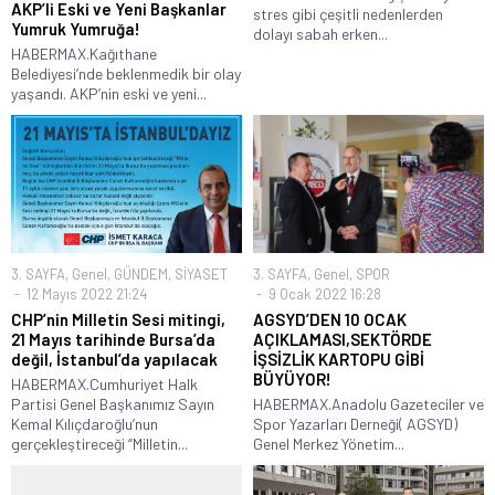
AKP’li Eski ve Yeni Başkanlar
stres gibi çeşitli nedenlerden
Yumruk Yumruğa!
dolayı sabah erken...
HABERMAX.Kağıthane
Belediyesi’nde beklenmedik bir olay
yaşandı. AKP’nin eski ve yeni...
3. SAYFA
,
Genel
,
GÜNDEM
,
SİYASET
3. SAYFA
,
Genel
,
SPOR
12 Mayıs 2022 21:24
9 Ocak 2022 16:28
CHP’nin Milletin Sesi mitingi,
AGSYD’DEN 10 OCAK
21 Mayıs tarihinde Bursa’da
AÇIKLAMASI,SEKTÖRDE
değil, İstanbul’da yapılacak
İŞSİZLİK KARTOPU GİBİ
BÜYÜYOR!
HABERMAX.Cumhuriyet Halk
Partisi Genel Başkanımız Sayın
HABERMAX.Anadolu Gazeteciler ve
Kemal Kılıçdaroğlu’nun
Spor Yazarları Derneği( AGSYD)
gerçekleştireceği “Milletin...
Genel Merkez Yönetim...