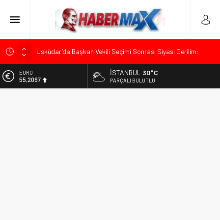
Üsküdar’da Başkan Vekili Seçimi Sonrası Siyasi Gerilim:
Özgür Çelik’ten “Sinsi Plan ve Operasyon” Tepkisi
İSTANBUL
30°C
ALTIN
Muharrem İnce’den Mehmet Şimşek’e Sert Tepki: “Düşün Bu
6.680,93
PARÇALI BULUTLU
Milletin Yakasından”
BİST
Ümit Özdağ’dan Gazilere Destek: “Türkiye, Gazilerinin
13.795,57
Taleplerini Kabul Etmeli”
DOLAR
TOKDEF Başkanı Fevzi Can Büşürüm’de Sert Konuştu: “Bu
47,7189
Toprakları Teslim Etmeyeceğiz”
EURO
Kılıçdaroğlu’ndan “Türk Baharı” Mesajı: “Milletimizin Birliği
55,2097
Karşısında Zemheri Kışı Yaşatacağız”