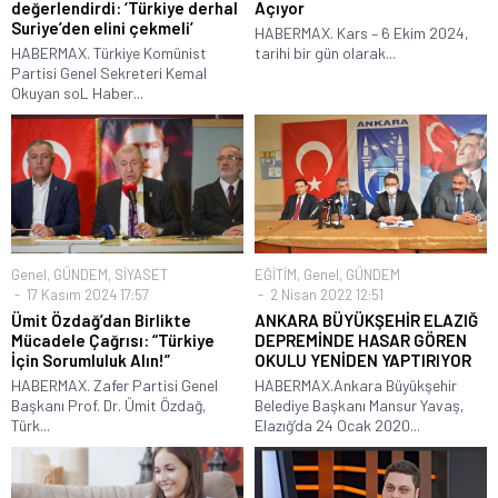
değerlendirdi: ‘Türkiye derhal
Açıyor
Suriye’den elini çekmeli’
HABERMAX. Kars – 6 Ekim 2024,
HABERMAX. Türkiye Komünist
tarihi bir gün olarak...
Partisi Genel Sekreteri Kemal
Okuyan soL Haber...
Genel
,
GÜNDEM
,
SİYASET
EĞİTİM
,
Genel
,
GÜNDEM
17 Kasım 2024 17:57
2 Nisan 2022 12:51
Ümit Özdağ’dan Birlikte
ANKARA BÜYÜKŞEHİR ELAZIĞ
Mücadele Çağrısı: “Türkiye
DEPREMİNDE HASAR GÖREN
İçin Sorumluluk Alın!”
OKULU YENİDEN YAPTIRIYOR
HABERMAX. Zafer Partisi Genel
HABERMAX.Ankara Büyükşehir
Başkanı Prof. Dr. Ümit Özdağ,
Belediye Başkanı Mansur Yavaş,
Türk...
Elazığ’da 24 Ocak 2020...