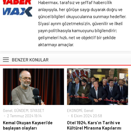
Habermax, tarafsız ve şeffaf habercilik
anlayışıyla, her görüşe saygı duyarak doğru ve
güncel bilgileri okuyucularına sunmayı hedefler.
Siyasi ayrım gözetmeksizin, güvenilir ve ilkeli
yayın politikasıyla kamuoyunu bilgilendirir;
gelişmeleri hızlı, net ve objektif bir şekilde
aktarmayı amaçlar.
BENZER KONULAR
Genel
,
GÜNDEM
,
SİYASET
EKONOMİ
,
Genel
2 Temmuz 2024 19:14
6 Ekim 2024 20:58
Kemal Okuyan Kayseri’de
Otel 1924, Kars’ın Tarihi ve
başlayan olayları
Kültürel Mirasına Kapılarını