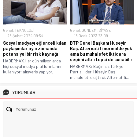
Genel
,
TEKNOLOJİ
Genel
,
GÜNDEM
,
SİYASET
28 Şubat 2024 09:54
18 Ocak 2023 23:09
Sosyal medyayı eğlenceli kılan
BTP Genel Başkanı Hüseyin
paylaşımlar aynı zamanda
Baş, Alternatifi normalde yok
potansiyel bir risk kaynağı
ama bu muhalefet iktidara
seçimi altın tepsi de sunabilir
HABERMAX.Her gün milyonlarca
kişi sosyal medya platformlarını
HABERMAX: Bağımsız Türkiye
kullanıyor; alışveriş yapıyor,...
Partisi lideri Hüseyin Baş
muhalefeti eleştirdi. Alternatifi...
YORUMLAR