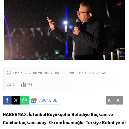
3 MART 2025 08:28 | SON GÜNCELLENME: 3 MART 2025 08:40
0
478
A
A
ABONE OL
+
-
HABERMAX. İstanbul Büyükşehir Belediye Başkanı ve
Cumhurbaşkanı adayı Ekrem İmamoğlu, Türkiye Belediyeler