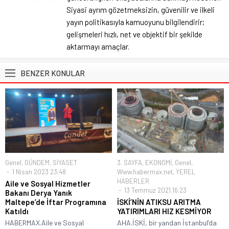
Siyasi ayrım gözetmeksizin, güvenilir ve ilkeli
yayın politikasıyla kamuoyunu bilgilendirir;
gelişmeleri hızlı, net ve objektif bir şekilde
aktarmayı amaçlar.
BENZER KONULAR
Genel
,
GÜNDEM
,
SİYASET
3. SAYFA
,
EKONOMİ
,
Genel
,
1 Nisan 2023 23:48
Www.habermax.net
,
YEREL
HABERLER
Aile ve Sosyal Hizmetler
13 Temmuz 2021 16:23
Bakanı Derya Yanık
Maltepe’de İftar Programına
İSKİ’NİN ATIKSU ARITMA
Katıldı
YATIRIMLARI HIZ KESMİYOR
HABERMAX.Aile ve Sosyal
AHA.İSKİ, bir yandan İstanbul’da