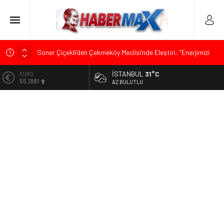
Soner Çiçekli’den Çekmeköy Meclisi’nde Eleştiri: “Enerjimizi
Hizmete Değil, Krizlere Harcadık”
İSTANBUL
31°C
ALTIN
Edremit’te Kaymakam Ahmet Odabaş’a Duygu Dolu Veda
6.660,55
AZ BULUTLU
Gecesi
BİST
Tarihçi Yusuf Halaçoğlu’ndan TBMM’ye Sunulan Yasa Teklifine
13.779,39
Sert Eleştiri: “Osmanlı’nın Hukuk Anlayışının Gerisine
Düşüldü”
DOLAR
47,7111
CHP’nin Eski Tuzla İlçe Başkanı Hasan Uzunyayla’dan Atama
İddialarına Yalanlama
EURO
55,1881
İdris Şahin’den Adalet Komisyonu’nda Sert Tepki: “Bu Yol Yol
Değil”