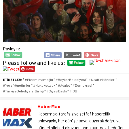
Paylaşın:
Please follow and like us:
ETİKETLER:
* #Ekremİmamoğlu * #BeykozBelediyesi * #AlaattinKöseler *
#YerelYönetimler * #Hukuksuzluk * #Adalet * #Demokrasi *
#TürkiyeBelediyelerBirliği * #SiyasiBaskı * #İBB
HaberMax
Habermax, tarafsız ve şeffaf habercilik
anlayışıyla, her görüşe saygı duyarak doğru ve
güncel bilgileri okuyucularına sunmayı hedefler.