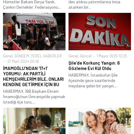
Hizmetler Bakanı Derya Yanık,
dev atıksu yatırımlarına imza
Çankırı Dernekler. Federasyonu...
atarken bir...
Genel
,
GÜNDEM
,
YEREL HABERLER
Genel
,
Güncel
1 Mayıs 2025 12:25
27 Mart 2024 00:18
Şile’de Korkunç Yangın: 6
İMAMOĞLU’NDAN ‘17+1’
Gözleme Evi Kül Oldu
YORUMU: AK PARTİLİ
HABERMAX. İstanbul’un Şile
HEMŞEHRİLERİM BİLE, ONLARI
ilçesinde gece saatlerinde
KENDİNE GETİRMEK İÇİN BU
meydana gelen bir yangın,...
HABERMAX. İBB Başkanı Ekrem
İmamoğlu’nun Ümraniye’de yapmak
istediği ilçe turu,...