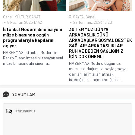
Genel
,
KÜLTÜR SANAT
3. SAYFA
,
Genel
5 Haziran 2023 17:42
29 Temmuz 2023 18:20
İstanbul Modern Sinema yeni
30 TEMMUZ DÜNYA
müze binasında özgün
ARKADAŞLIK GÜNÜ
programlarıyla kapılarını
ARKADAŞLAR SOSYAL DESTEK
açıyor
SAĞLAR! ARKADAŞLIKLAR
RUH VE BEDEN SAĞLIĞIMIZ
HABERMAX.İstanbul Modern’in
İÇİN ÇOK ÖNEMLİ
Renzo Piano imzasını taşıyan yeni
müze binasındaki sinema...
HABERMAX.Mutlu olduğumuz,
mutsuz olduğumuz, paylaşmaya
dair anılarımızı anlatmak
istediğimiz, saçmaladığımız,...
YORUMLAR