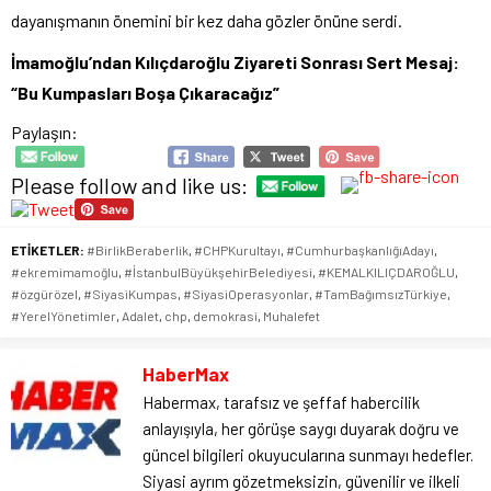
dayanışmanın önemini bir kez daha gözler önüne serdi.
İmamoğlu’ndan Kılıçdaroğlu Ziyareti Sonrası Sert Mesaj:
“Bu Kumpasları Boşa Çıkaracağız”
Paylaşın:
Please follow and like us:
ETİKETLER:
#BirlikBeraberlik
,
#CHPKurultayı
,
#CumhurbaşkanlığıAdayı
,
#ekremimamoğlu
,
#İstanbulBüyükşehirBelediyesi
,
#KEMALKILIÇDAROĞLU
,
#özgürözel
,
#SiyasiKumpas
,
#SiyasiOperasyonlar
,
#TamBağımsızTürkiye
,
#YerelYönetimler
,
Adalet
,
chp
,
demokrasi
,
Muhalefet
HaberMax
Habermax, tarafsız ve şeffaf habercilik
anlayışıyla, her görüşe saygı duyarak doğru ve
güncel bilgileri okuyucularına sunmayı hedefler.
Siyasi ayrım gözetmeksizin, güvenilir ve ilkeli