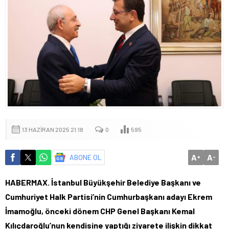
13 HAZIRAN 2025 21:18
0
595
A
A
ABONE OL
+
-
HABERMAX. İstanbul Büyükşehir Belediye Başkanı ve
Cumhuriyet Halk Partisi’nin Cumhurbaşkanı adayı Ekrem
İmamoğlu, önceki dönem CHP Genel Başkanı Kemal
Kılıçdaroğlu’nun kendisine yaptığı ziyarete ilişkin dikkat