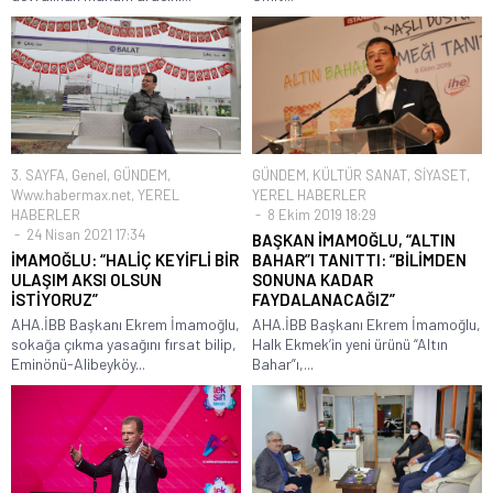
3. SAYFA
,
Genel
,
GÜNDEM
,
GÜNDEM
,
KÜLTÜR SANAT
,
SİYASET
,
Www.habermax.net
,
YEREL
YEREL HABERLER
HABERLER
8 Ekim 2019 18:29
24 Nisan 2021 17:34
BAŞKAN İMAMOĞLU, “ALTIN
İMAMOĞLU: “HALİÇ KEYİFLİ BİR
BAHAR”I TANITTI: “BİLİMDEN
ULAŞIM AKSI OLSUN
SONUNA KADAR
İSTİYORUZ”
FAYDALANACAĞIZ”
AHA.İBB Başkanı Ekrem İmamoğlu,
AHA.İBB Başkanı Ekrem İmamoğlu,
sokağa çıkma yasağını fırsat bilip,
Halk Ekmek’in yeni ürünü “Altın
Eminönü-Alibeyköy...
Bahar”ı,...