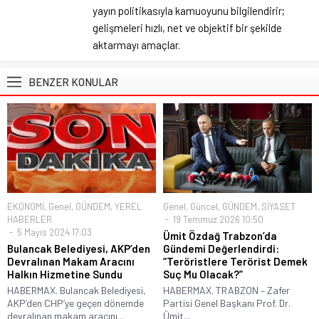
yayın politikasıyla kamuoyunu bilgilendirir;
gelişmeleri hızlı, net ve objektif bir şekilde
aktarmayı amaçlar.
BENZER KONULAR
EKONOMİ
,
Genel
,
GÜNDEM
,
YEREL
Genel
,
Güncel
,
GÜNDEM
,
SİYASET
HABERLER
19 Temmuz 2026 10:50
5 Mayıs 2024 17:03
Ümit Özdağ Trabzon’da
Bulancak Belediyesi, AKP’den
Gündemi Değerlendirdi:
Devralınan Makam Aracını
“Teröristlere Terörist Demek
Halkın Hizmetine Sundu
Suç Mu Olacak?”
HABERMAX. Bulancak Belediyesi,
HABERMAX. TRABZON – Zafer
AKP’den CHP’ye geçen dönemde
Partisi Genel Başkanı Prof. Dr.
devralınan makam aracını...
Ümit...