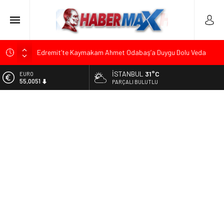
Edremit’te Kaymakam Ahmet Odabaş’a Duygu Dolu Veda
Gecesi
İSTANBUL
31°C
ALTIN
Tarihçi Yusuf Halaçoğlu’ndan TBMM’ye Sunulan Yasa Teklifine
6.584,66
PARÇALI BULUTLU
Sert Eleştiri: “Osmanlı’nın Hukuk Anlayışının Gerisine
Düşüldü”
BİST
13.889,75
CHP’nin Eski Tuzla İlçe Başkanı Hasan Uzunyayla’dan Atama
İddialarına Yalanlama
DOLAR
47,7046
Başkan Orhan Çerkez duyurdu: Çekmeköy’de Gençlik
Merkezi’nin temeli atıldı
EURO
55,0051
Soner Çiçekli’den Çekmeköy Meclisi’nde Eleştiri: “Enerjimizi
Hizmete Değil, Krizlere Harcadık”