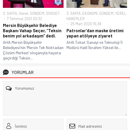
3. SAYFA
,
Genel
,
GÜNDEM
,
SİYASET
3. SAYFA
,
EKONOMİ
,
GÜNDEM
,
YEREL
7 Temmuz 2021 20:32
HABERLER
25 Mart 2020 15:38
Mersin Büyükşehir Belediye
Başkanı Vahap Seçer, “Teksin
Patronlar’dan maske üretimi
benim yol arkadaşım” dedi.
yapan atölyeye ziyaret
AHA.Mersin Büyükşehir
AHA.Tokat Sanayi ve Teknoloji İl
Belediyesi’nin ‘Mersin Tek Noktadan
Müdürü Halil İbrahim Yüksel ile...
Çözüm Merkezi’ sloganıyla hayata
geçirdiği ‘Teksin...
YORUMLAR