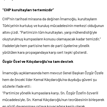
“CHP kurultayları tertemizdir”
CHP’nin tarihsel mirasına da değinen İmamoğlu, kurultayların
Türkiye’nin kurtuluş ve kuruluş mücadelesinin merkezi olduğunun
altını çizdi. “Partimizin tüm kurultayları, yargı mühendisliğiyle
oluşturulmuş kumpasların konusu olamayacak kadar temizdir,”
ifadeleriyle hem partisine hem de parti üyelerine yönelik
yürütülen kara propagandaya karşı sert tepki gösterdi.
Özgür Özel ve Kılıçdaroğlu’na tam destek
İmamoğlu açıklamasında hem mevcut Genel Başkan Özgür Özel’e
hem de önceki lider Kemal Kılıçdaroğlu’na duyduğu güveni şu
sözlerle ifade etti:
“Partimize yönelik kumpaslara karşı, Sn. Özgür Özel’in özverili
mücadelesiyle, Sn. Kemal Kılıçdaroğlu’nun tecrübesinin birleşerek
en güçlü dayanışmayı ortaya koyacağına kesin olarak