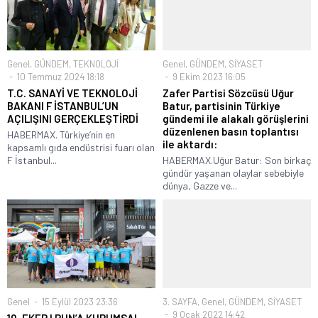
Genel
,
GÜNDEM
,
TEKNOLOJİ
Genel
,
GÜNDEM
,
SİYASET
10 Temmuz 2024 18:18
9 Ekim 2023 16:05
T.C. SANAYİ VE TEKNOLOJİ
Zafer Partisi Sözcüsü Uğur
BAKANI F İSTANBUL’UN
Batur, partisinin Türkiye
AÇILIŞINI GERÇEKLEŞTİRDİ
gündemi ile alakalı görüşlerini
düzenlenen basın toplantısı
HABERMAX. Türkiye’nin en
ile aktardı:
kapsamlı gıda endüstrisi fuarı olan
F İstanbul...
HABERMAX.Uğur Batur: Son birkaç
gündür yaşanan olaylar sebebiyle
dünya, Gazze ve...
Genel
15 Eylül 2023 23:36
3. SAYFA
,
Genel
,
GÜNDEM
,
SİYASET
9 Ocak 2022 14:42