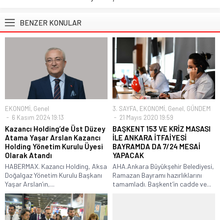
BENZER KONULAR
EKONOMİ
,
Genel
3. SAYFA
,
EKONOMİ
,
Genel
,
GÜNDEM
6 Kasım 2024 19:13
21 Mayıs 2020 19:59
Kazancı Holding’de Üst Düzey
BAŞKENT 153 VE KRİZ MASASI
Atama Yaşar Arslan Kazancı
İLE ANKARA İTFAİYESİ
Holding Yönetim Kurulu Üyesi
BAYRAMDA DA 7/24 MESAİ
Olarak Atandı
YAPACAK
HABERMAX. Kazancı Holding, Aksa
AHA.Ankara Büyükşehir Belediyesi,
Doğalgaz Yönetim Kurulu Başkanı
Ramazan Bayramı hazırlıklarını
Yaşar Arslan’ın,...
tamamladı. Başkent’in cadde ve...