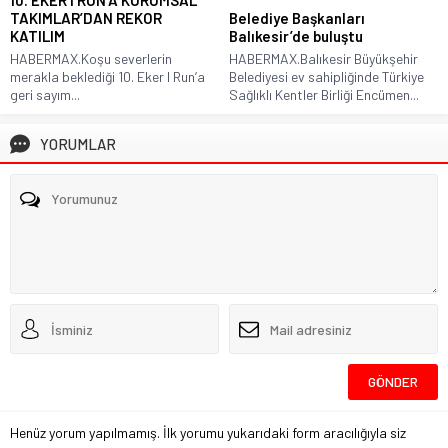
10. EKER I RUN’A KURUMSAL
TAKIMLAR’DAN REKOR
Belediye Başkanları
KATILIM
Balıkesir’de buluştu
HABERMAX.Koşu severlerin
HABERMAX.Balıkesir Büyükşehir
merakla beklediği 10. Eker I Run’a
Belediyesi ev sahipliğinde Türkiye
geri sayım...
Sağlıklı Kentler Birliği Encümen...
YORUMLAR
Henüz yorum yapılmamış. İlk yorumu yukarıdaki form aracılığıyla siz