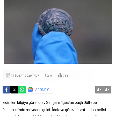
13 ŞUBAT 2020 17:07
0
758
A
A
ABONE OL
+
-
Edinilen bilgiye göre, olay Sarıçam ilçesine bağlı Gültepe
Mahallesi’nde meydana geldi. İddiaya göre, bir vatandaş polisi