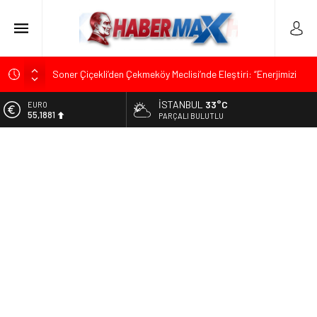
Soner Çiçekli’den Çekmeköy Meclisi’nde Eleştiri: “Enerjimizi
Hizmete Değil, Krizlere Harcadık”
İSTANBUL
33°C
ALTIN
Edremit’te Kaymakam Ahmet Odabaş’a Duygu Dolu Veda
6.660,55
PARÇALI BULUTLU
Gecesi
BİST
Tarihçi Yusuf Halaçoğlu’ndan TBMM’ye Sunulan Yasa Teklifine
13.779,39
Sert Eleştiri: “Osmanlı’nın Hukuk Anlayışının Gerisine
Düşüldü”
DOLAR
47,7111
CHP’nin Eski Tuzla İlçe Başkanı Hasan Uzunyayla’dan Atama
İddialarına Yalanlama
EURO
55,1881
İdris Şahin’den Adalet Komisyonu’nda Sert Tepki: “Bu Yol Yol
Değil”