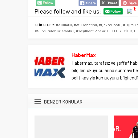
Please follow and like us:
ETİKETLER:
#AkıllıAtık
,
#AtıkYönetimi
,
#ÇevreDostu
,
#DijitalT
#Sürdürülebilirİstanbul
,
#YeşilKent
,
Adalar
,
BELEDİYECİLİK
,
B
HaberMax
Habermax, tarafsız ve şeffaf habe
bilgileri okuyucularına sunmayı hed
politikasıyla kamuoyunu bilgilendir
BENZER KONULAR