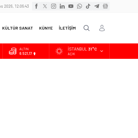
s 2026, 12:06:44
KÜLTÜR SANAT
KÜNYE
İLETİŞİM
İSTANBUL
31°C
ALTIN
6.521,17
AÇIK
BİST
13.685,30
DOLAR
47,5953
EURO
55,0659