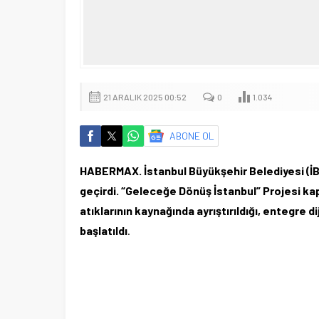
21 ARALIK 2025 00:52
0
1.034
ABONE OL
HABERMAX. İstanbul Büyükşehir Belediyesi (İBB),
geçirdi. “Geleceğe Dönüş İstanbul” Projesi ka
atıklarının kaynağında ayrıştırıldığı, entegre d
başlatıldı
.