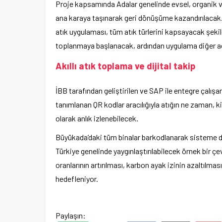
Proje kapsamında Adalar genelinde evsel, organik ve
ana karaya taşınarak geri dönüşüme kazandırılacak. Y
atık uygulaması, tüm atık türlerini kapsayacak şekilde
toplanmaya başlanacak, ardından uygulama diğer ad
Akıllı atık toplama ve dijital takip
İBB tarafından geliştirilen ve SAP ile entegre çalışa
tanımlanan QR kodlar aracılığıyla atığın ne zaman, k
olarak anlık izlenebilecek.
Büyükada’daki tüm binalar barkodlanarak sisteme dahil
Türkiye genelinde yaygınlaştırılabilecek örnek bir ç
oranlarının artırılması, karbon ayak izinin azaltılma
hedefleniyor.
Paylaşın: