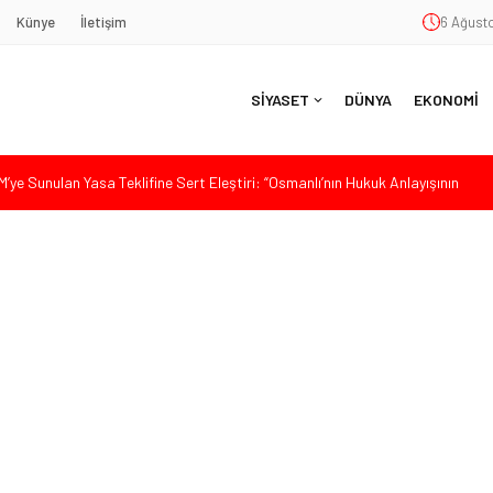
Künye
İletişim
6 Ağusto
SİYASET
DÜNYA
EKONOMİ
ye Sunulan Yasa Teklifine Sert Eleştiri: “Osmanlı’nın Hukuk Anlayışının
Hasan Uzunyayla’dan Atama İddialarına Yalanlama
eköy’de Gençlik Merkezi’nin temeli atıldı
aşkan Vekili Seçimine Sert Tepki: “Halkın İradesini Yok Sayma Çabası”
aş’a Duygu Dolu Veda Gecesi