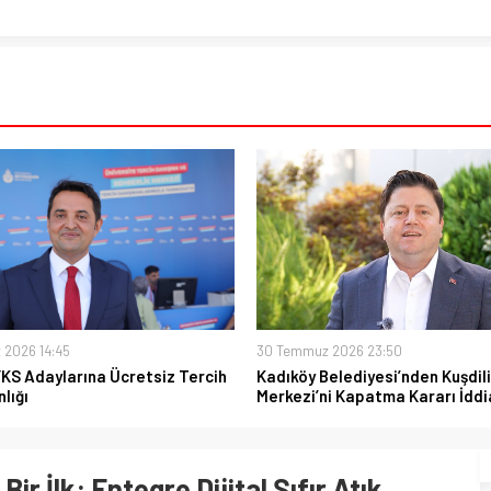
 2026 14:45
30 Temmuz 2026 23:50
YKS Adaylarına Ücretsiz Tercih
Kadıköy Belediyesi’nden Kuşdili
lığı
Merkezi’ni Kapatma Kararı İddi
ir İlk: Entegre Dijital Sıfır Atık