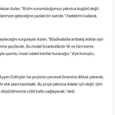
anlatan Aslan, “Bizim sorumluluğumuz yalnızca bugünü değil,
mızın geleceğine yazılan bir satırdır,” ifadelerini kullandı.
ayılacağını vurgulayan Aslan, “Büyükada’da ambalaj atıkları ayrı
emine geçilecek. Bu model İstanbul’da bir ilk ve tüm kente
ğayla uyumlu, insan odaklı kentler kuracağız,” diye konuştu.
Ayşen Erdinçler ise projenin çevresel önemine dikkat çekerek,
fır atık planı hazırladık. Bu proje yalnızca Adalar için değil, tüm
n düşürülmesine ciddi katkı sağlayacak,” dedi.