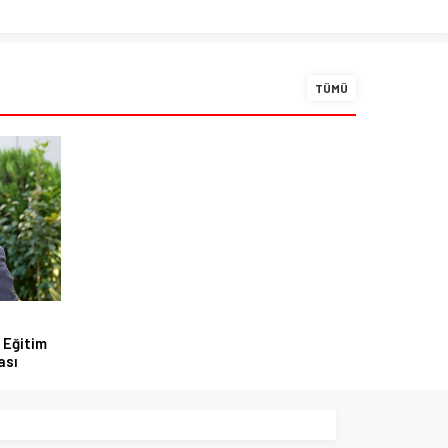
TÜMÜ
 Eğitim
ası