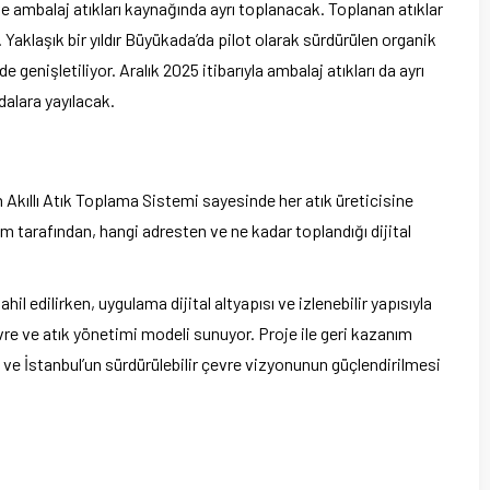
 ambalaj atıkları kaynağında ayrı toplanacak. Toplanan atıklar
aklaşık bir yıldır Büyükada’da pilot olarak sürdürülen organik
 genişletiliyor. Aralık 2025 itibarıyla ambalaj atıkları da ayrı
alara yayılacak.
n Akıllı Atık Toplama Sistemi sayesinde her atık üreticisine
im tarafından, hangi adresten ve ne kadar toplandığı dijital
 edilirken, uygulama dijital altyapısı ve izlenebilir yapısıyla
evre ve atık yönetimi modeli sunuyor. Proje ile geri kazanım
sı ve İstanbul’un sürdürülebilir çevre vizyonunun güçlendirilmesi