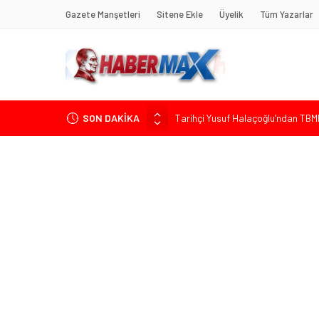
Gazete Manşetleri
Sitene Ekle
Üyelik
Tüm Yazarlar
SON DAKİKA
Tarihçi Yusuf Halaçoğlu’ndan TBMM’
Gerisine Düşüldü”
CHP’nin Eski Tuzla İlçe Başkanı 
Başkan Orhan Çerkez duyurdu: Çekm
CHP’li Önder Ulutaş’tan Üsküdar B
Edremit’te Kaymakam Ahmet Odab