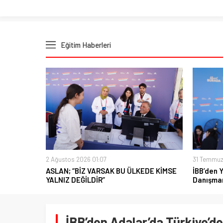
Eğitim Haberleri
2 Ağustos 2026 01:07
31 Temmuz
ASLAN; “BİZ VARSAK BU ÜLKEDE KİMSE
İBB’den 
YALNIZ DEĞİLDİR”
Danışman
İBB’den Adalar’da Türkiye’de B