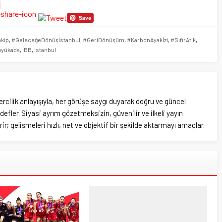
akip
,
#GeleceğeDönüşİstanbul
,
#GeriDönüşüm
,
#KarbonAyakİzi
,
#SıfırAtık
,
üyükada
,
İBB
,
Istanbul
rcilik anlayışıyla, her görüşe saygı duyarak doğru ve güncel
efler. Siyasi ayrım gözetmeksizin, güvenilir ve ilkeli yayın
ir; gelişmeleri hızlı, net ve objektif bir şekilde aktarmayı amaçlar.