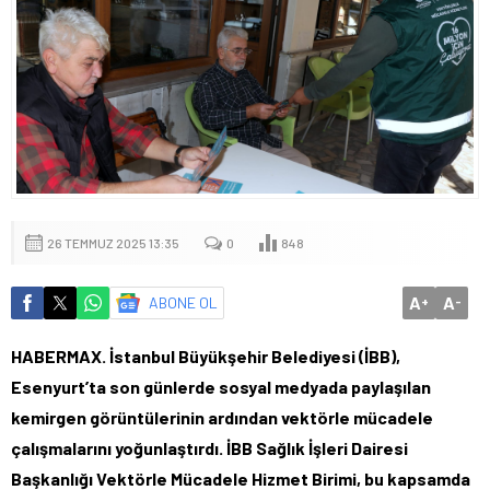
26 TEMMUZ 2025 13:35
0
848
A
A
ABONE OL
+
-
HABERMAX. İstanbul Büyükşehir Belediyesi (İBB),
Esenyurt’ta son günlerde sosyal medyada paylaşılan
kemirgen görüntülerinin ardından vektörle mücadele
çalışmalarını yoğunlaştırdı. İBB Sağlık İşleri Dairesi
Başkanlığı Vektörle Mücadele Hizmet Birimi, bu kapsamda