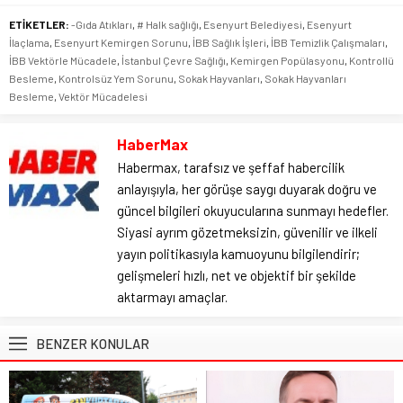
ETİKETLER:
-Gıda Atıkları
,
# Halk sağlığı
,
Esenyurt Belediyesi
,
Esenyurt
İlaçlama
,
Esenyurt Kemirgen Sorunu
,
İBB Sağlık İşleri
,
İBB Temizlik Çalışmaları
,
İBB Vektörle Mücadele
,
İstanbul Çevre Sağlığı
,
Kemirgen Popülasyonu
,
Kontrollü
Besleme
,
Kontrolsüz Yem Sorunu
,
Sokak Hayvanları
,
Sokak Hayvanları
Besleme
,
Vektör Mücadelesi
HaberMax
Habermax, tarafsız ve şeffaf habercilik
anlayışıyla, her görüşe saygı duyarak doğru ve
güncel bilgileri okuyucularına sunmayı hedefler.
Siyasi ayrım gözetmeksizin, güvenilir ve ilkeli
yayın politikasıyla kamuoyunu bilgilendirir;
gelişmeleri hızlı, net ve objektif bir şekilde
aktarmayı amaçlar.
BENZER KONULAR