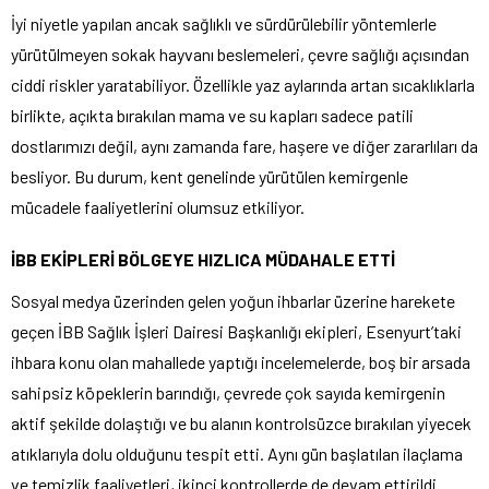
İyi niyetle yapılan ancak sağlıklı ve sürdürülebilir yöntemlerle
yürütülmeyen sokak hayvanı beslemeleri, çevre sağlığı açısından
ciddi riskler yaratabiliyor. Özellikle yaz aylarında artan sıcaklıklarla
birlikte, açıkta bırakılan mama ve su kapları sadece patili
dostlarımızı değil, aynı zamanda fare, haşere ve diğer zararlıları da
besliyor. Bu durum, kent genelinde yürütülen kemirgenle
mücadele faaliyetlerini olumsuz etkiliyor.
İBB EKİPLERİ BÖLGEYE HIZLICA MÜDAHALE ETTİ
Sosyal medya üzerinden gelen yoğun ihbarlar üzerine harekete
geçen İBB Sağlık İşleri Dairesi Başkanlığı ekipleri, Esenyurt’taki
ihbara konu olan mahallede yaptığı incelemelerde, boş bir arsada
sahipsiz köpeklerin barındığı, çevrede çok sayıda kemirgenin
aktif şekilde dolaştığı ve bu alanın kontrolsüzce bırakılan yiyecek
atıklarıyla dolu olduğunu tespit etti. Aynı gün başlatılan ilaçlama
ve temizlik faaliyetleri, ikinci kontrollerde de devam ettirildi.