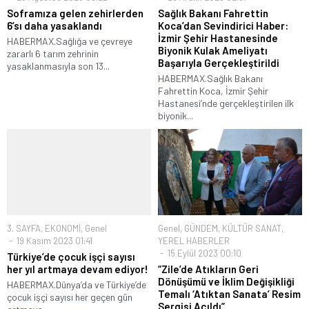
Soframıza gelen zehirlerden
Sağlık Bakanı Fahrettin
6’sı daha yasaklandı
Koca’dan Sevindirici Haber:
İzmir Şehir Hastanesinde
HABERMAX.Sağlığa ve çevreye
Biyonik Kulak Ameliyatı
zararlı 6 tarım zehrinin
Başarıyla Gerçekleştirildi
yasaklanmasıyla son 13...
HABERMAX.Sağlık Bakanı
Fahrettin Koca, İzmir Şehir
Hastanesi’nde gerçekleştirilen ilk
biyonik...
3. SAYFA
,
EKONOMİ
,
Genel
Genel
,
GÜNDEM
,
KÜLTÜR SANAT
,
19 Kasım 2023 01:41
YEREL HABERLER
15 Eylül 2023 00:10
Türkiye’de çocuk işçi sayısı
her yıl artmaya devam ediyor!
“Zile’de Atıkların Geri
Dönüşümü ve İklim Değişikliği
HABERMAX.Dünya’da ve Türkiye’de
Temalı ‘Atıktan Sanata’ Resim
çocuk işçi sayısı her geçen gün
Sergisi Açıldı”