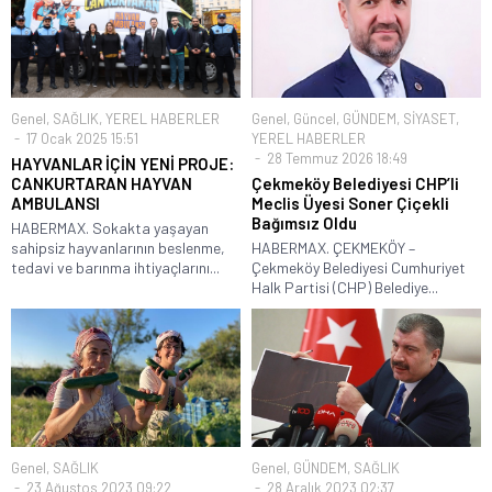
Genel
,
SAĞLIK
,
YEREL HABERLER
Genel
,
Güncel
,
GÜNDEM
,
SİYASET
,
17 Ocak 2025 15:51
YEREL HABERLER
28 Temmuz 2026 18:49
HAYVANLAR İÇİN YENİ PROJE:
CANKURTARAN HAYVAN
Çekmeköy Belediyesi CHP’li
AMBULANSI
Meclis Üyesi Soner Çiçekli
Bağımsız Oldu
HABERMAX. Sokakta yaşayan
sahipsiz hayvanlarının beslenme,
HABERMAX. ÇEKMEKÖY –
tedavi ve barınma ihtiyaçlarını...
Çekmeköy Belediyesi Cumhuriyet
Halk Partisi (CHP) Belediye...
Genel
,
SAĞLIK
Genel
,
GÜNDEM
,
SAĞLIK
23 Ağustos 2023 09:22
28 Aralık 2023 02:37