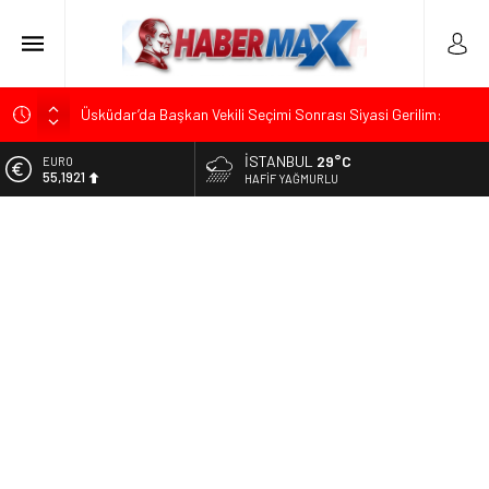
Üsküdar’da Başkan Vekili Seçimi Sonrası Siyasi Gerilim:
Özgür Çelik’ten “Sinsi Plan ve Operasyon” Tepkisi
İSTANBUL
29°C
ALTIN
Muharrem İnce’den Mehmet Şimşek’e Sert Tepki: “Düşün Bu
6.659,09
HAFIF YAĞMURLU
Milletin Yakasından”
BİST
Ümit Özdağ’dan Gazilere Destek: “Türkiye, Gazilerinin
13.779,39
Taleplerini Kabul Etmeli”
DOLAR
TOKDEF Başkanı Fevzi Can Büşürüm’de Sert Konuştu: “Bu
47,7155
Toprakları Teslim Etmeyeceğiz”
EURO
Kılıçdaroğlu’ndan “Türk Baharı” Mesajı: “Milletimizin Birliği
55,1921
Karşısında Zemheri Kışı Yaşatacağız”