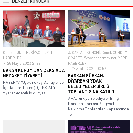
BENZER KONULAR
Genel
,
GÜNDEM
,
SİYASET
,
YEREL
3. SAYFA
,
EKONOMİ
,
Genel
,
GÜNDEM
,
HABERLER
SİYASET
,
Www.habermax.net
,
YEREL
25 Mayıs 2023 21:22
HABERLER
17 Aralık 2020 00:52
BAKAN KURUM’DAN ÇEKSİAD’A
NEZAKET ZİYARETİ
BAŞKAN GÜRKAN,
DİYARBAKIR’DAKİ
HABERMAX.Çekmeköy Sanayici ve
BELEDİYELER BİRLİĞİ
İşadamları Derneği ÇEKSİAD’ı
TOPLANTISINA KATILDI
ziyaret ederek iş dünyası...
AHA.Türkiye Belediyeler Birliği
Pandemi sonrası Bölgesel
Kalkınma Toplantıları kapsamında
16...