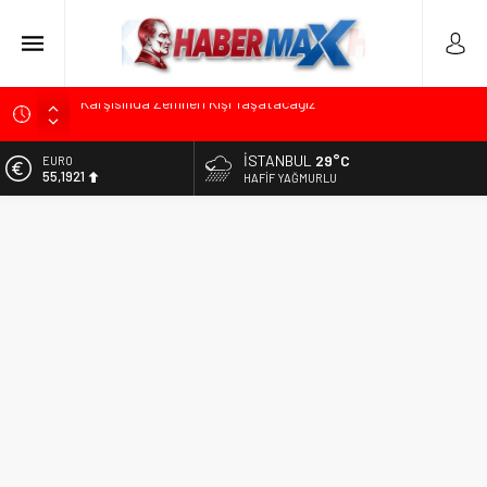
Üsküdar’da Başkan Vekili Seçimi Sonrası Siyasi Gerilim:
Özgür Çelik’ten “Sinsi Plan ve Operasyon” Tepkisi
İSTANBUL
29°C
ALTIN
Muharrem İnce’den Mehmet Şimşek’e Sert Tepki: “Düşün Bu
6.659,09
HAFIF YAĞMURLU
Milletin Yakasından”
BİST
Ümit Özdağ’dan Gazilere Destek: “Türkiye, Gazilerinin
13.779,39
Taleplerini Kabul Etmeli”
DOLAR
TOKDEF Başkanı Fevzi Can Büşürüm’de Sert Konuştu: “Bu
47,7155
Toprakları Teslim Etmeyeceğiz”
EURO
Kılıçdaroğlu’ndan “Türk Baharı” Mesajı: “Milletimizin Birliği
55,1921
Karşısında Zemheri Kışı Yaşatacağız”