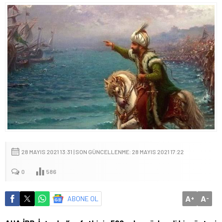
28 MAYIS 2021 13:31 | SON GÜNCELLENME: 28 MAYIS 2021 17:22
0
586
A
A
ABONE OL
+
-