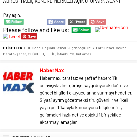
ADRES: HALİÇ KONGRE MERKEZİ AÇIK OTOPARK ALANI
Paylaşın:
Please follow and like us:
ETİKETLER:
CHP Genel Başkanı Kemal Kılıçdaroğlu ile İYİ Parti Genel Başkanı
Meral Akşener
,
COŞKULU
,
FETİH
,
İstanbul’da
,
kutlaması
HaberMax
Habermax, tarafsız ve şeffaf habercilik
anlayışıyla, her görüşe saygı duyarak doğru ve
güncel bilgileri okuyucularına sunmayı hedefler.
Siyasi ayrım gözetmeksizin, güvenilir ve ilkeli
yayın politikasıyla kamuoyunu bilgilendirir;
gelişmeleri hızlı, net ve objektif bir şekilde
aktarmayı amaçlar.