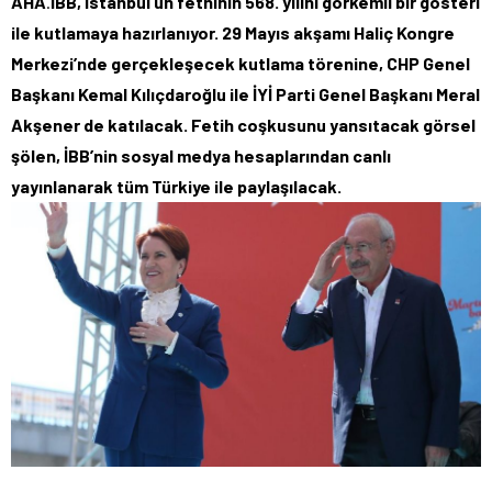
AHA
.
İBB, İstanbul’un fethinin 568. yılını görkemli bir gösteri
ile kutlamaya hazırlanıyor. 29 Mayıs akşamı Haliç Kongre
Merkezi’nde gerçekleşecek kutlama törenine, CHP Genel
Başkanı Kemal Kılıçdaroğlu ile İYİ Parti Genel Başkanı Meral
Akşener de katılacak. Fetih coşkusunu yansıtacak görsel
şölen, İBB’nin sosyal medya hesaplarından canlı
yayınlanarak tüm Türkiye ile paylaşılacak.