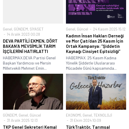
Genel
,
GÜNDEM
,
SİYASET
Genel
,
Güncel
24 Kasım 2025 15:12
14 Aralık 2023 00:28
Kadının İnsan Hakları Derneği
DEVA PARTİLİ EKMEN, DÖRT
ve Mor Çatı’dan 25 Kasım İçin
BAKAN’A MEVSİMLİK TARIM
Ortak Kampanya: “Şiddetin
İŞÇİLERİNİ HATIRLATTI
Kaynağı Cinsiyet Eşitsizliği”
HABERMAX.DEVA Partisi Genel
HABERMAX. 25 Kasım Kadına
Başkan Yardımcısı ve Mersin
Yönelik Şiddetle Uluslararası
Milletvekili Mehmet Emin...
Mücadele Günü kapsamında...
GÜNDEM
,
Genel
,
Güncel
EKONOMİ
,
Genel
,
TEKNOLOJİ
31 Aralık 2025 12:13
31 Ekim 2024 10:09
TKP Genel Sekreteri Kemal
TürkTraktör, Tarımsal