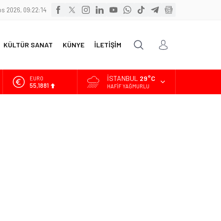
s 2026, 09:22:15
KÜLTÜR SANAT
KÜNYE
İLETİŞİM
İSTANBUL
29°C
ALTIN
6.660,55
HAFIF YAĞMURLU
BİST
13.779,39
DOLAR
47,7111
EURO
55,1881