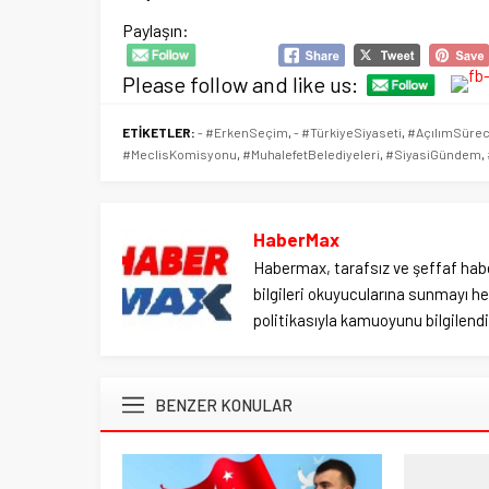
Paylaşın:
Please follow and like us:
ETİKETLER:
- #ErkenSeçim
,
- #TürkiyeSiyaseti
,
#AçılımSürec
#MeclisKomisyonu
,
#MuhalefetBelediyeleri
,
#SiyasiGündem
,
HaberMax
Habermax, tarafsız ve şeffaf habe
bilgileri okuyucularına sunmayı hed
politikasıyla kamuoyunu bilgilendir
BENZER KONULAR