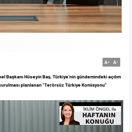
A
A
+
-
el Başkanı Hüseyin Baş, Türkiye’nin gündemindeki açılım
e kurulması planlanan “Terörsüz Türkiye Komisyonu”