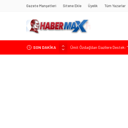
Gazete Manşetleri
Sitene Ekle
Üyelik
Tüm Yazarlar
SON DAKİKA
Ümit Özdağ’dan Gazilere Destek: “T
TOKDEF Başkanı Fevzi Can Büşürüm
Çevrecik Büşürüm Yayla Şenliği’nde
Yürüyeceğiz” Mesajı
TKP Genel Sekreteri Kemal Okuyan 
Muharrem İnce’den Mehmet Şimşek’e