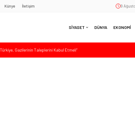
Künye
İletişim
9 Ağusto
SİYASET
DÜNYA
EKONOMİ
ürkiye, Gazilerinin Taleplerini Kabul Etmeli”
’de Sert Konuştu: “Bu Toprakları Teslim Etmeyeceğiz”
 Siyaset ve Memleket Buluştu: Kurtgöz’den “Yeni Yolda Birlikte
Havana’da Konuştu: “Zincirlerini Kırması Gereken İşçi Sınıfıdır”
 Sert Tepki: “Düşün Bu Milletin Yakasından”