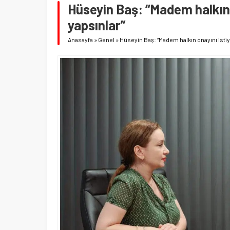
Hüseyin Baş: “Madem halkın 
yapsınlar”
Anasayfa
»
Genel
»
Hüseyin Baş: “Madem halkın onayını isti