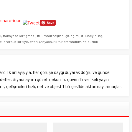
i
,
#AnayasaTartışması
,
#CumhurbaşkanlığıSeçimi
,
#HüseyinBaş
,
#TerörsüzTürkiye
,
#YeniAnayasa
,
BTP
,
Referandum
,
Yolsuzluk
rcilik anlayışıyla, her görüşe saygı duyarak doğru ve güncel
efler. Siyasi ayrım gözetmeksizin, güvenilir ve ilkeli yayın
ir; gelişmeleri hızlı, net ve objektif bir şekilde aktarmayı amaçlar.