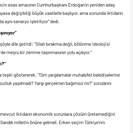
recin esas amacının Cumhurbaşkanı Erdoğan’ın yeniden aday
sa değişikliği büyük vaatlerle başlıyor, ama sonunda iktidarın
a aynı senaryo işletiliyor” dedi.
şınıyor”
şöyle dile getirdi: “Silah bırakma değil, bölünme ideolojisi
e meşru bir zemine taşınmasının yolu açılıyor.”
ı?”
a tepki göstererek, “Tüm yargılamalar muhalefet belediyelerine
lsuzluk yapılmadı? Yargı gerçekten bağımsız mı?” sorularını
, mevcut iktidarın ekonomik sorunlara çözüm üretemediğini
. Sandık milletin önüne gelmeli. Erken seçim Türkiye’nin