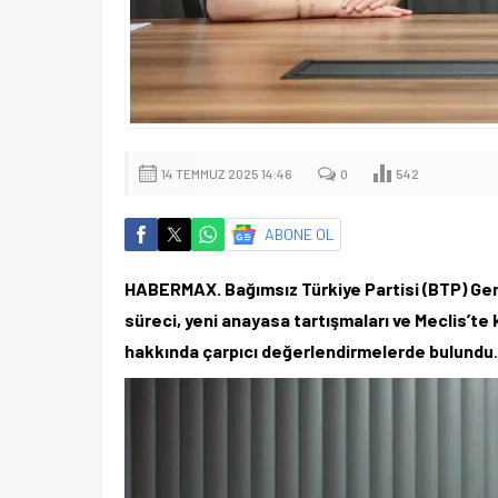
14 TEMMUZ 2025 14:46
0
542
ABONE OL
HABERMAX. Bağımsız Türkiye Partisi (BTP) Gen
süreci, yeni anayasa tartışmaları ve Meclis’t
hakkında çarpıcı değerlendirmelerde bulundu
.