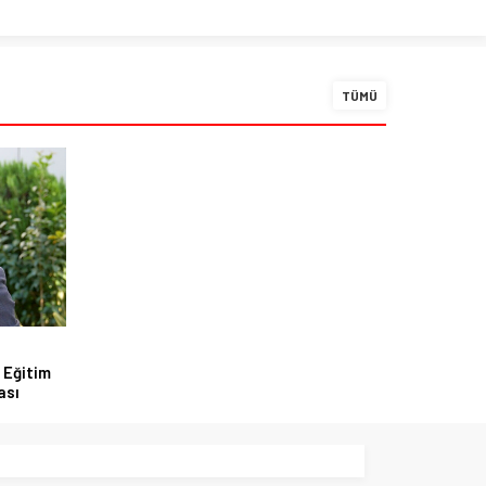
TÜMÜ
 Eğitim
ası