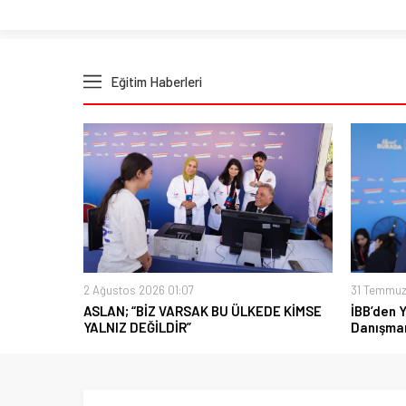
Eğitim Haberleri
2 Ağustos 2026 01:07
31 Temmuz
ASLAN; “BİZ VARSAK BU ÜLKEDE KİMSE
İBB’den 
YALNIZ DEĞİLDİR”
Danışman