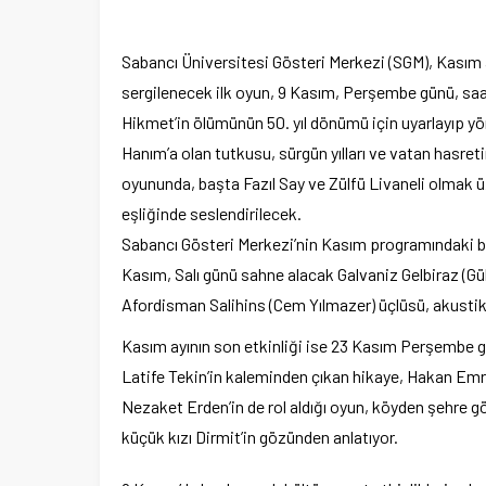
Sabancı Üniversitesi Gösteri Merkezi (SGM), Kasım a
sergilenecek ilk oyun, 9 Kasım, Perşembe günü, saa
Hikmet’in ölümünün 50. yıl dönümü için uyarlayıp y
Hanım’a olan tutkusu, sürgün yılları ve vatan hasretin
oyununda, başta Fazıl Say ve Zülfü Livaneli olmak üz
eşliğinde seslendirilecek.
Sabancı Gösteri Merkezi’nin Kasım programındaki bir
Kasım, Salı günü sahne alacak Galvaniz Gelbiraz (Gü
Afordisman Salihins (Cem Yılmazer) üçlüsü, akustik 
Kasım ayının son etkinliği ise 23 Kasım Perşembe g
Latife Tekin’in kaleminden çıkan hikaye, Hakan Emre
Nezaket Erden’in de rol aldığı oyun, köyden şehre göç
küçük kızı Dirmit’in gözünden anlatıyor.