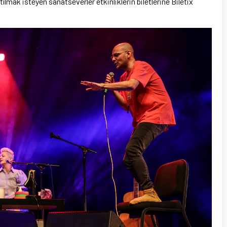
ılmak isteyen sanatseverler etkinliklerin biletlerine Biletix