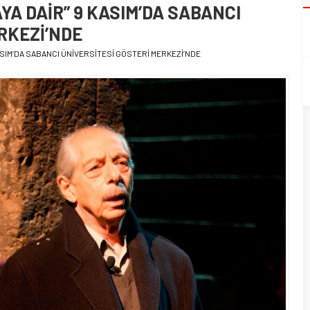
YA DAİR” 9 KASIM’DA SABANCI
RKEZİ’NDE
ASIM’DA SABANCI ÜNİVERSİTESİ GÖSTERİ MERKEZİ’NDE