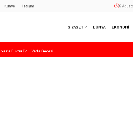
Künye
İletişim
6 Ağusto
SİYASET
DÜNYA
EKONOMİ
aş’a Duygu Dolu Veda Gecesi
ye Sunulan Yasa Teklifine Sert Eleştiri: “Osmanlı’nın Hukuk Anlayışının
Hasan Uzunyayla’dan Atama İddialarına Yalanlama
eköy’de Gençlik Merkezi’nin temeli atıldı
nde Eleştiri: “Enerjimizi Hizmete Değil, Krizlere Harcadık”