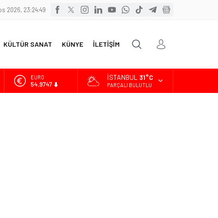
s 2026, 23:24:51
KÜLTÜR SANAT
KÜNYE
İLETİŞİM
İSTANBUL
31°C
ALTIN
6.499,25
PARÇALI BULUTLU
BİST
13.798,82
DOLAR
47,5921
EURO
54,9747