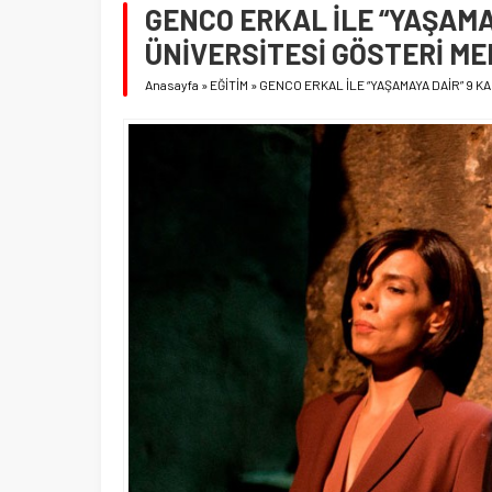
GENCO ERKAL İLE “YAŞAMA
ÜNİVERSİTESİ GÖSTERİ ME
Anasayfa
»
EĞİTİM
»
GENCO ERKAL İLE “YAŞAMAYA DAİR” 9 K