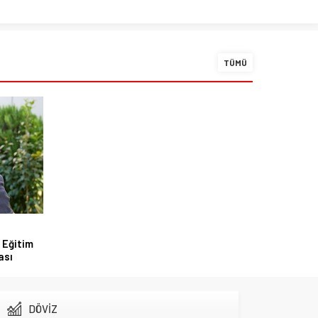
TÜMÜ
 Eğitim
ası
DÖVİZ