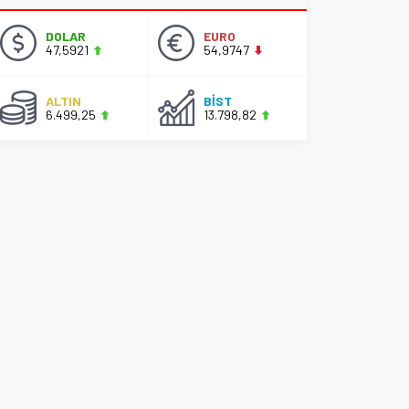
DOLAR
EURO
47,5921
54,9747
ALTIN
BİST
6.499,25
13.798,82