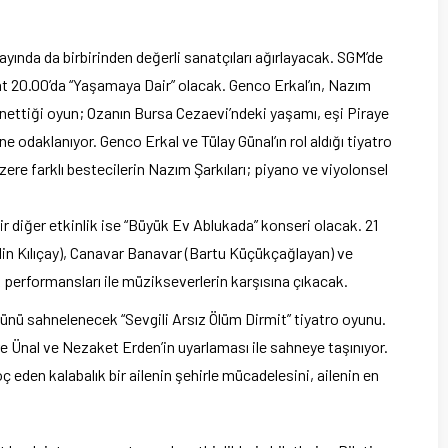
yında da birbirinden değerli sanatçıları ağırlayacak. SGM’de
t 20.00’da “Yaşamaya Dair” olacak. Genco Erkal’ın, Nazım
önettiği oyun; Ozanın Bursa Cezaevi’ndeki yaşamı, eşi Piraye
e odaklanıyor. Genco Erkal ve Tülay Günal’ın rol aldığı tiyatro
ere farklı bestecilerin Nazım Şarkıları; piyano ve viyolonsel
 diğer etkinlik ise “Büyük Ev Ablukada” konseri olacak. 21
lin Kılıçay), Canavar Banavar (Bartu Küçükçağlayan) ve
performansları ile müzikseverlerin karşısına çıkacak.
ünü sahnelenecek “Sevgili Arsız Ölüm Dirmit” tiyatro oyunu.
 Ünal ve Nezaket Erden’in uyarlaması ile sahneye taşınıyor.
 eden kalabalık bir ailenin şehirle mücadelesini, ailenin en