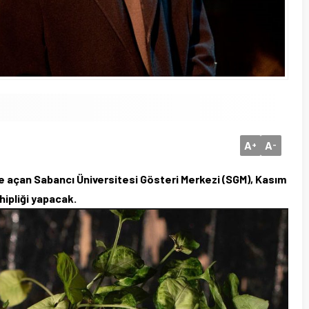
A
A
+
-
 açan Sabancı Üniversitesi Gösteri Merkezi (SGM), Kasım
hipliği yapacak.