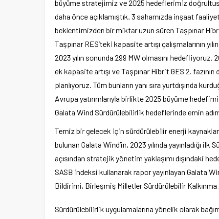
büyüme stratejimiz ve 2025 hedeflerimiz doğrultus
daha önce açıklamıştık. 3 sahamızda inşaat faaliyet
beklentimizden bir miktar uzun süren Taşpınar Hibrit
Taşpınar RES’teki kapasite artışı çalışmalarının 
2023 yılın sonunda 299 MW olmasını hedefliyoruz. 20
ek kapasite artışı ve Taşpınar Hibrit GES 2. fazın
planlıyoruz. Tüm bunların yanı sıra yurtdışında kur
Avrupa yatırımlarıyla birlikte 2025 büyüme hedefimi
Galata Wind Sürdürülebilirlik hedeflerinde emin adıml
Temiz bir gelecek için sürdürülebilir enerji kaynakl
bulunan Galata Wind’in, 2023 yılında yayınladığı ilk 
açısından stratejik yönetim yaklaşımı dışındaki hedef
SASB indeksi kullanarak rapor yayınlayan Galata Wind
Bildirimi, Birleşmiş Milletler Sürdürülebilir Kalkın
Sürdürülebilirlik uygulamalarına yönelik olarak bağım