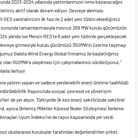
unda 2023-2024 yıllarında yatırımlarımızın ivme kazanacağını
lerimiz aktif olarak devam ediyor. Devreye alınması
 GES santralimizin ilk fazı ile 2 adet yeni türbin eklediğimiz
yılın sonunda tamamlanmasıyla mevcut 269 MW kurulu gücümüzün
24 yılında ise Mersin RES’te 6 adet yeni türbinle gerçekleşecek
ın devreye girmesiyle kurulu gücümüzü 350MW’ın üzerine taşımayı
duğumuz Galata Wind Energy Global firmamız ile başlattığımız
z olan 550MW’a ulaşılması için çalışmalarımızı sürdürüyoruz.”
arla ilerliyor
arına yatırım yapan ve sadece yenilenebilir enerji üretme taahhüdü
Sürdürülebilirlik Raporu’nda sosyal, çevresel ve yönetişim
leri de yer alıyor. Türkiye’de ilk kez enerji sektöründe sektörel
, ayrıca Birlemiş Milletler Küresel İlkeler Sözleşmesi İlerleme
ma Amaçları Uyum İndeksi’ne de rapor kapsamında yer verdi.
sız uluslararası kuruluşlar tarafından değerlendirilen şirket,