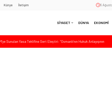
Künye
İletişim
6 Ağusto
SİYASET
DÜNYA
EKONOMİ
ye Sunulan Yasa Teklifine Sert Eleştiri: “Osmanlı’nın Hukuk Anlayışının
Hasan Uzunyayla’dan Atama İddialarına Yalanlama
eköy’de Gençlik Merkezi’nin temeli atıldı
aşkan Vekili Seçimine Sert Tepki: “Halkın İradesini Yok Sayma Çabası”
aş’a Duygu Dolu Veda Gecesi