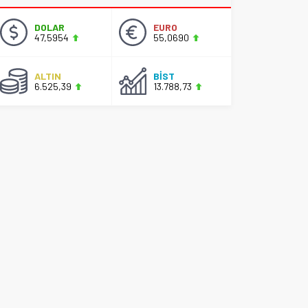
DOLAR
EURO
47,5954
55,0690
ALTIN
BİST
6.525,39
13.788,73