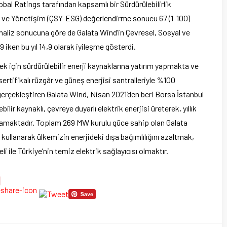
al Ratings tarafından kapsamlı bir Sürdürülebilirlik
 ve Yönetişim (ÇSY-ESG) değerlendirme sonucu 67 (1-100)
 analiz sonucuna göre de Galata Wind’in Çevresel, Sosyal ve
ken bu yıl 14,9 olarak iyileşme gösterdi.
k için sürdürülebilir enerji kaynaklarına yatırım yapmakta ve
ertifikalı rüzgâr ve güneş enerjisi santralleriyle %100
zı gerçekleştiren Galata Wind, Nisan 2021’den beri Borsa İstanbul
ir kaynaklı, çevreye duyarlı elektrik enerjisi üreterek, yıllık
amaktadır. Toplam 269 MW kurulu güce sahip olan Galata
u kullanarak ülkemizin enerjideki dışa bağımlılığını azaltmak,
eli ile Türkiye’nin temiz elektrik sağlayıcısı olmaktır.