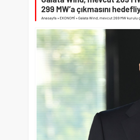
299 MW’a çıkmasını hedefliy
Anasayfa
»
EKONOMİ
»
Galata Wind, mevcut 269 MW kurulu g