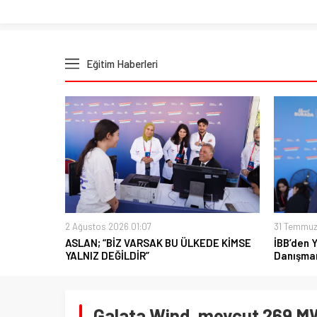
Eğitim Haberleri
2 Ağustos 2026 01:07
31 Temmuz
ASLAN; “BİZ VARSAK BU ÜLKEDE KİMSE
İBB’den 
YALNIZ DEĞİLDİR”
Danışman
Galata Wind, mevcut 269 MW