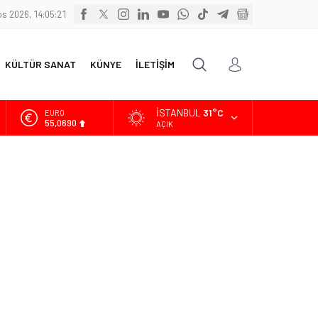
s 2026, 14:05:22
KÜLTÜR SANAT
KÜNYE
İLETİŞİM
İSTANBUL
31°C
ALTIN
6.525,39
AÇIK
BİST
13.788,73
DOLAR
47,5954
EURO
55,0690