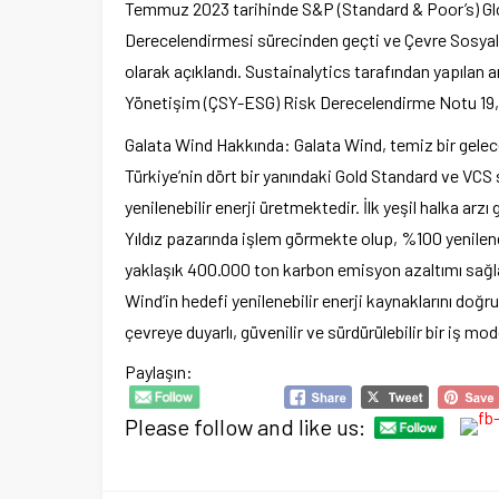
Temmuz 2023 tarihinde S&P (Standard & Poor’s) Glob
Derecelendirmesi sürecinden geçti ve Çevre Sosyal
olarak açıklandı. Sustainalytics tarafından yapılan
Yönetişim (ÇSY-ESG) Risk Derecelendirme Notu 19,9 i
Galata Wind Hakkında: Galata Wind, temiz bir gelece
Türkiye’nin dört bir yanındaki Gold Standard ve VCS s
yenilenebilir enerji üretmektedir. İlk yeşil halka ar
Yıldız pazarında işlem görmekte olup, %100 yenilenebil
yaklaşık 400.000 ton karbon emisyon azaltımı sağl
Wind’in hedefi yenilenebilir enerji kaynaklarını doğr
çevreye duyarlı, güvenilir ve sürdürülebilir bir iş mod
Paylaşın:
Please follow and like us: