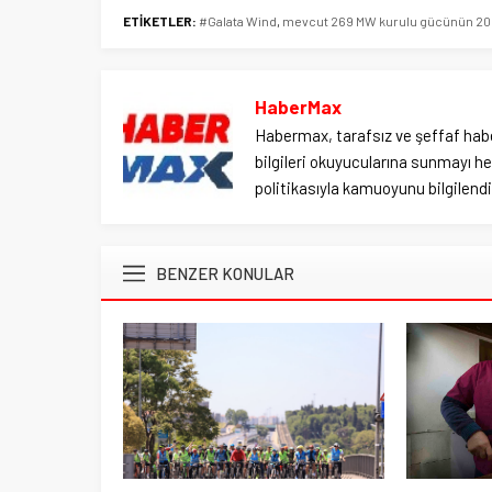
ETİKETLER:
#Galata Wind
,
mevcut 269 MW kurulu gücünün 2023
HaberMax
Habermax, tarafsız ve şeffaf habe
bilgileri okuyucularına sunmayı hed
politikasıyla kamuoyunu bilgilendir
BENZER KONULAR