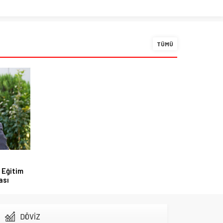
TÜMÜ
 Eğitim
ası
DÖVİZ