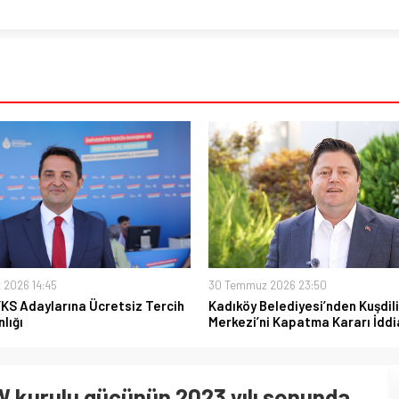
 2026 14:45
30 Temmuz 2026 23:50
YKS Adaylarına Ücretsiz Tercih
Kadıköy Belediyesi’nden Kuşdili
lığı
Merkezi’ni Kapatma Kararı İddi
 kurulu gücünün 2023 yılı sonunda