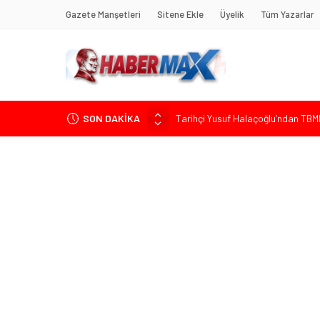
Gazete Manşetleri
Sitene Ekle
Üyelik
Tüm Yazarlar
SON DAKİKA
Tarihçi Yusuf Halaçoğlu’ndan TBMM’
Gerisine Düşüldü”
CHP’nin Eski Tuzla İlçe Başkanı 
Başkan Orhan Çerkez duyurdu: Çekm
CHP’li Önder Ulutaş’tan Üsküdar B
Edremit’te Kaymakam Ahmet Odab