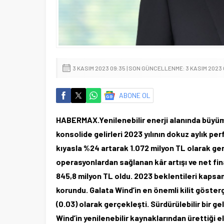
3 KASIM 2023 09:35 | SON GÜNCELLENME: 3 KASIM 2023 
ABONE OL
HABERMAX.Yenilenebilir enerji alanında büyüme
konsolide gelirleri 2023 yılının dokuz aylık p
kıyasla %24 artarak 1.072 milyon TL olarak ger
operasyonlardan sağlanan kâr artışı ve net fi
845,8 milyon TL oldu. 2023 beklentileri kapsa
korundu. Galata Wind’in en önemli kilit gösterg
(0.03) olarak gerçekleşti. Sürdürülebilir bir g
Wind’in yenilenebilir kaynaklarından ürettiği e