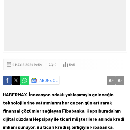
4 MAYIS 2024 14:54
0
545
A
A
ABONE OL
+
-
HABERMAX. İnovasyon odaklı yaklaşımıyla geleceğin
teknolojilerine yatırımlarını her geçen gün artırarak
finansal çözümler sağlayan Fibabanka, Hepsiburada’nın
dijital cüzdanı Hepsipay ile ticari müşterilere anında kredi
imkânı sunuyor. Bu ticari kredi iş birliğiyle Fibabanka,