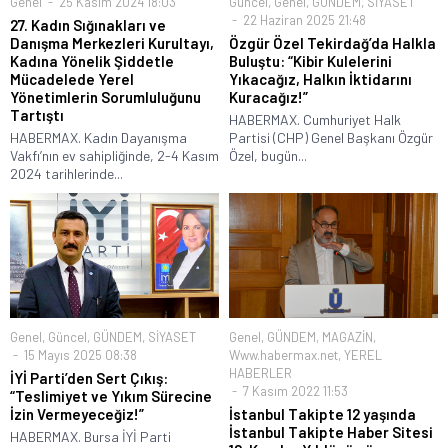
Genel
25 Kasım 2024 18:03
Güncel
,
Genel
,
GÜNDEM
,
SİYASET
22 Haziran 2025 21:48
27. Kadın Sığınakları ve
Danışma Merkezleri Kurultayı,
Özgür Özel Tekirdağ’da Halkla
Kadına Yönelik Şiddetle
Buluştu: “Kibir Kulelerini
Mücadelede Yerel
Yıkacağız, Halkın İktidarını
Yönetimlerin Sorumluluğunu
Kuracağız!”
Tartıştı
HABERMAX. Cumhuriyet Halk
HABERMAX. Kadın Dayanışma
Partisi (CHP) Genel Başkanı Özgür
Vakfı’nın ev sahipliğinde, 2-4 Kasım
Özel, bugün...
2024 tarihlerinde...
Genel
,
Güncel
,
GÜNDEM
,
SİYASET
Genel
,
GÜNDEM
,
MAGAZİN
,
15 Mayıs 2025 08:38
Www.habermax.net
,
YEREL
HABERLER
İYİ Parti’den Sert Çıkış:
7 Kasım 2022 11:53
“Teslimiyet ve Yıkım Sürecine
İzin Vermeyeceğiz!”
İstanbul Takipte 12 yaşında
İstanbul Takipte Haber Sitesi
HABERMAX. Bursa İYİ Parti