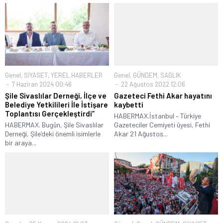
Genel
,
SİYASET
,
YEREL HABERLER
Genel
,
GÜNDEM
,
SAĞLIK
7 Haziran 2024 00:46
22 Ağustos 2022 12:06
Şile Sivaslılar Derneği, İlçe ve
Gazeteci Fethi Akar hayatını
Belediye Yetkilileri İle İstişare
kaybetti
Toplantısı Gerçekleştirdi”
HABERMAX.İstanbul – Türkiye
HABERMAX. Bugün, Şile Sivaslılar
Gazeteciler Cemiyeti üyesi, Fethi
Derneği, Şile’deki önemli isimlerle
Akar 21 Ağustos...
bir araya...