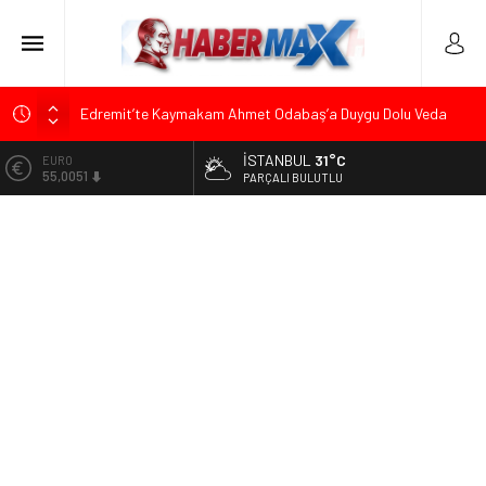
Edremit’te Kaymakam Ahmet Odabaş’a Duygu Dolu Veda
Gecesi
İSTANBUL
31°C
ALTIN
Tarihçi Yusuf Halaçoğlu’ndan TBMM’ye Sunulan Yasa Teklifine
6.584,66
PARÇALI BULUTLU
Sert Eleştiri: “Osmanlı’nın Hukuk Anlayışının Gerisine
Düşüldü”
BİST
13.889,75
CHP’nin Eski Tuzla İlçe Başkanı Hasan Uzunyayla’dan Atama
İddialarına Yalanlama
DOLAR
47,7046
Başkan Orhan Çerkez duyurdu: Çekmeköy’de Gençlik
Merkezi’nin temeli atıldı
EURO
55,0051
Soner Çiçekli’den Çekmeköy Meclisi’nde Eleştiri: “Enerjimizi
Hizmete Değil, Krizlere Harcadık”