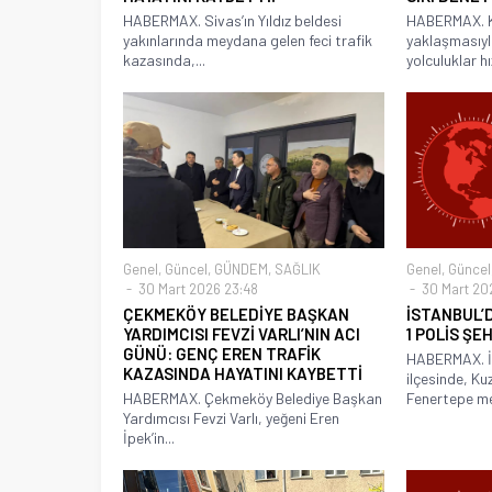
HABERMAX. Sivas’ın Yıldız beldesi
HABERMAX. K
yakınlarında meydana gelen feci trafik
yaklaşmasıyla
kazasında,...
yolculuklar hı
Genel
,
Güncel
,
GÜNDEM
,
SAĞLIK
Genel
,
Güncel
30 Mart 2026 23:48
30 Mart 202
ÇEKMEKÖY BELEDİYE BAŞKAN
İSTANBUL’
YARDIMCISI FEVZİ VARLI’NIN ACI
1 POLİS ŞEHİ
GÜNÜ: GENÇ EREN TRAFİK
HABERMAX. İ
KAZASINDA HAYATINI KAYBETTİ
ilçesinde, K
HABERMAX. Çekmeköy Belediye Başkan
Fenertepe mev
Yardımcısı Fevzi Varlı, yeğeni Eren
İpek’in...