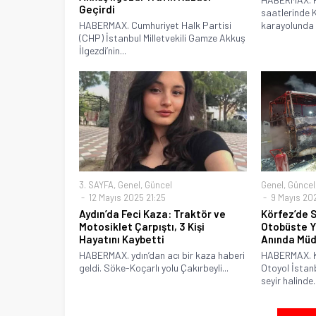
Geçirdi
saatlerinde 
HABERMAX. Cumhuriyet Halk Partisi
karayolunda 
(CHP) İstanbul Milletvekili Gamze Akkuş
İlgezdi’nin...
3. SAYFA
,
Genel
,
Güncel
Genel
,
Güncel
12 Mayıs 2025 21:25
9 Mayıs 202
Aydın’da Feci Kaza: Traktör ve
Körfez’de S
Motosiklet Çarpıştı, 3 Kişi
Otobüste Ya
Hayatını Kaybetti
Anında Müd
HABERMAX. ydın’dan acı bir kaza haberi
HABERMAX. Ko
geldi. Söke-Koçarlı yolu Çakırbeyli...
Otoyol İstanb
seyir halinde..