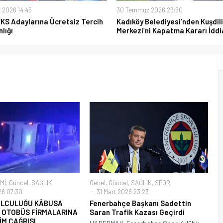
 2026 14:45
30 Temmuz 2026 23:50
YKS Adaylarına Ücretsiz Tercih
Kadıköy Belediyesi’nden Kuşdili
lığı
Merkezi’ni Kapatma Kararı İddi
Mİ
,
Güncel
,
SAĞLIK
Genel
,
Güncel
,
SAĞLIK
,
SPOR
26 07:30
31 Mart 2026 23:23
OLCULUĞU KÂBUSA
Fenerbahçe Başkanı Sadettin
 OTOBÜS FİRMALARINA
Saran Trafik Kazası Geçirdi
İM ÇAĞRISI