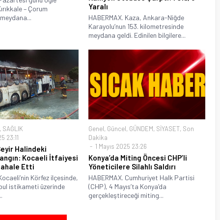
Yaralı
Kırıkkale – Çorum
meydana...
HABERMAX. Kaza, Ankara-Niğde
Karayolu’nun 153. kilometresinde
meydana geldi. Edinilen bilgilere...
,
SAĞLIK
Genel
,
Güncel
,
GÜNDEM
,
SİYASET
,
Son
5 23:11
Dakika
1 Mayıs 2025 23:26
eyir Halindeki
ngın: Kocaeli İtfaiyesi
Konya’da Miting Öncesi CHP’li
ahale Etti
Yöneticilere Silahlı Saldırı
caeli’nin Körfez ilçesinde,
HABERMAX. Cumhuriyet Halk Partisi
ul istikameti üzerinde
(CHP), 4 Mayıs’ta Konya’da
.
gerçekleştireceği miting...