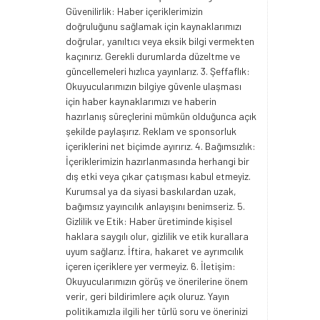
Güvenilirlik: Haber içeriklerimizin
doğruluğunu sağlamak için kaynaklarımızı
doğrular, yanıltıcı veya eksik bilgi vermekten
kaçınırız. Gerekli durumlarda düzeltme ve
güncellemeleri hızlıca yayınlarız. 3. Şeffaflık:
Okuyucularımızın bilgiye güvenle ulaşması
için haber kaynaklarımızı ve haberin
hazırlanış süreçlerini mümkün olduğunca açık
şekilde paylaşırız. Reklam ve sponsorluk
içeriklerini net biçimde ayırırız. 4. Bağımsızlık:
İçeriklerimizin hazırlanmasında herhangi bir
dış etki veya çıkar çatışması kabul etmeyiz.
Kurumsal ya da siyasi baskılardan uzak,
bağımsız yayıncılık anlayışını benimseriz. 5.
Gizlilik ve Etik: Haber üretiminde kişisel
haklara saygılı olur, gizlilik ve etik kurallara
uyum sağlarız. İftira, hakaret ve ayrımcılık
içeren içeriklere yer vermeyiz. 6. İletişim:
Okuyucularımızın görüş ve önerilerine önem
verir, geri bildirimlere açık oluruz. Yayın
politikamızla ilgili her türlü soru ve önerinizi