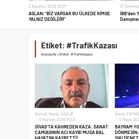
2 Ağustos 2026 01:07
31 Temmuz
ASLAN; “BİZ VARSAK BU ÜLKEDE KİMSE
İBB’den 
YALNIZ DEĞİLDİR”
Danışman
Etiket:
#TrafikKazası
Anasayfa
»
Etiket: #TrafikKazası
Güncel
,
Genel
,
SAĞLIK
Genel
,
EKONO
5 Haziran 2026 15:53
5 Mayıs 20
SİVAS’TA KAHREDEN KAZA: SANAT
BAYRAM Y
CAMİASININ ACI KAYBI MUSA BAL
DÖNMESİN:
HAYATINI KAYBETTİ!
SIKI DENET