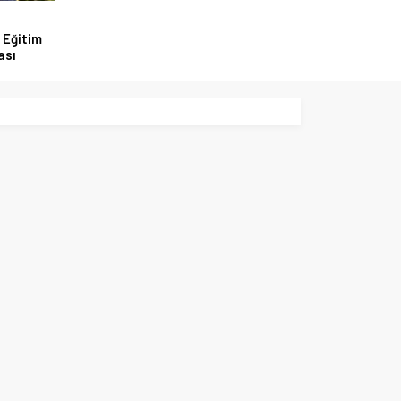
 Eğitim
ası