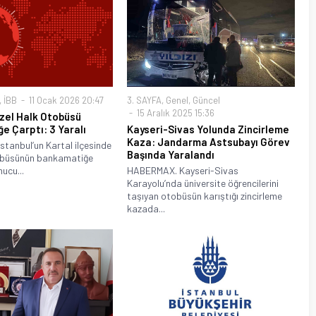
,
İBB
11 Ocak 2026 20:47
3. SAYFA
,
Genel
,
Güncel
15 Aralık 2025 15:36
Özel Halk Otobüsü
e Çarptı: 3 Yaralı
Kayseri-Sivas Yolunda Zincirleme
Kaza: Jandarma Astsubayı Görev
tanbul’un Kartal ilçesinde
Başında Yaralandı
tobüsünün bankamatiğe
ucu...
HABERMAX. Kayseri-Sivas
Karayolu’nda üniversite öğrencilerini
taşıyan otobüsün karıştığı zincirleme
kazada...