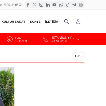
s 2026, 04:08:35
KÜLTÜR SANAT
KÜNYE
İLETİŞİM
İSTANBUL
31°C
EURO
55,1881
AZ BULUTLU
ALTIN
6.660,55
TÜMÜ
BİST
13.779,39
DOLAR
47,7111