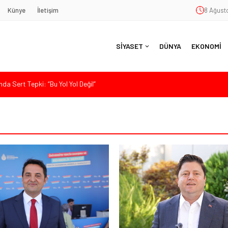
Künye
İletişim
8 Ağusto
SİYASET
DÜNYA
EKONOMİ
nde Eleştiri: “Enerjimizi Hizmete Değil, Krizlere Harcadık”
aş’a Duygu Dolu Veda Gecesi
ye Sunulan Yasa Teklifine Sert Eleştiri: “Osmanlı’nın Hukuk Anlayışının
Hasan Uzunyayla’dan Atama İddialarına Yalanlama
da Sert Tepki: “Bu Yol Yol Değil”