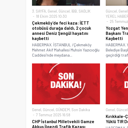
3. SAYFA
,
Genel
,
Güncel
,
İBB
,
SAĞLIK
Güncel
,
Genel
18 Ekim 2025 10:30
YEREL HABE
25 Temmuz 
Çekmeköy’de feci kaza: İETT
otobüsü durağa daldı, 2 çocuk
Yozgat Yeni
annesi Deniz Şengül hayatını
Başkanı Tr
kaybetti
Kaybetti
HABERMAX. İSTANBUL /Çekmeköy
HABERMAX. Yoz
Mehmet Akif Mahallesi Muhsin Yazıcıoğlu
Belediye Baş
Caddesi’nde meydana...
geçirdiği trafi
Genel
,
Güncel
,
GÜNDEM
,
Son Dakika
Genel
,
Güncel
7 Temmuz 2025 16:58
Kırıkkale-
CHP İstanbul Milletvekili Gamze
Yüklü TIR D
Akkuş İlgezdi Trafik Kazası
HABERMAX. P