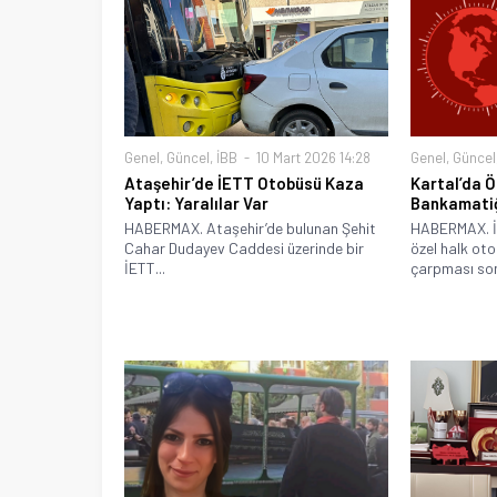
Genel
,
Güncel
,
İBB
10 Mart 2026 14:28
Genel
,
Güncel
Ataşehir’de İETT Otobüsü Kaza
Kartal’da 
Yaptı: Yaralılar Var
Bankamatiğ
HABERMAX. Ataşehir’de bulunan Şehit
HABERMAX. İs
Cahar Dudayev Caddesi üzerinde bir
özel halk o
İETT...
çarpması son