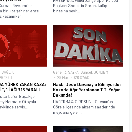
HABERMAX. Fenerbahçe Spor Kulübü
urban Bayramı’nın
Başkanı Sadettin Saran, kulüp
 birlikte şehirler arası
binasına seyir...
z kazanırken,...
,
SAĞLIK
Genel
,
3. SAYFA
,
Güncel
,
GÜNDEM
6 12:01
29 Mart 2026 07:50
DA YÜREK YAKAN KAZA:
Hasbi Dede Davasıyla Biliniyordu:
T, 1’İ AĞIR 16 YARALI
Kazada Ağır Yaralanan T.T. Yoğun
Bakımda!
stanbul’un Başakşehir
uzey Marmara Otoyolu
HABERMAX. GİRESUN – Giresun’un
kiinde servis...
Görele ilçesinde akşam saatlerinde
meydana gelen...