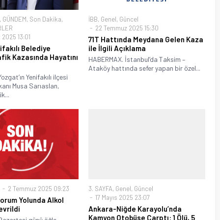
,
GÜNDEM
,
Son Dakika
,
İBB
,
Genel
,
Güncel
RLER
22 Temmuz 2025 15:30
2025 13:01
71T Hattında Meydana Gelen Kaza
fakılı Belediye
ile İlgili Açıklama
afik Kazasında Hayatını
HABERMAX. İstanbul’da Taksim –
Ataköy hattında sefer yapan bir özel...
gat’ın Yenifakılı ilçesi
kanı Musa Sarıaslan,
k...
2 Temmuz 2025 09:23
3. SAYFA
,
Genel
,
Güncel
17 Mayıs 2025 23:07
Çorum Yolunda Alkol
evrildi
Ankara-Niğde Karayolu’nda
Kamyon Otobüse Çarptı: 1 Ölü, 5
azartesi günü öğle