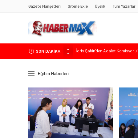
Gazete Manşetleri
Sitene Ekle
Üyelik
Tüm Yazarlar
SON DAKİKA
Soner Çiçekli’den Çekmeköy Meclisi’
Edremit’te Kaymakam Ahmet Odab
Tarihçi Yusuf Halaçoğlu’ndan TBMM’
Eğitim Haberleri
Gerisine Düşüldü”
CHP’nin Eski Tuzla İlçe Başkanı 
İdris Şahin’den Adalet Komisyonu’n