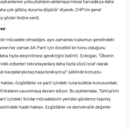
 başkanlarının yolsuzluklarını aklamaya mesai harcadıkça daha
aha çok gülünç duruma düşürür” diyerek, CHP’nin genel
yı gözler önüne serdi.
vır
ı bir mücadele olmadığını, aynı zamanda toplumun genelindeki
larının her zaman AK Parti için öncelikli bir konu olduğunu
a fazla eleştirilmesi gerektiğini belirtti. Erdoğan, “Ülkenin
ndik ezberleri tekrarlayanlara daha fazla sözü israf olarak
tuk kavgalarıyla baş başa bırakıyoruz” şeklinde konuştu.
kları, özgürlükler ve parti içindeki tutarsızlıklar konusundaki
 politikalarını savunmaya devam ediyor. Bu açıklamalar, Türkiye’nin
 parti içindeki iktidar mücadelesini yeniden gündeme taşımış
yasetindeki kadın hakları, özgürlükler ve demokratik değerler