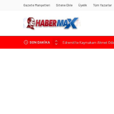
Gazete Manşetleri
Sitene Ekle
Üyelik
Tüm Yazarlar
SON DAKİKA
Edremit’te Kaymakam Ahmet Odab
Tarihçi Yusuf Halaçoğlu’ndan TBMM’
Gerisine Düşüldü”
CHP’nin Eski Tuzla İlçe Başkanı 
Başkan Orhan Çerkez duyurdu: Çekm
Soner Çiçekli’den Çekmeköy Meclisi’