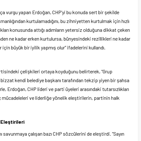
kça vurgu yapan Erdoğan, CHP’yi bu konuda sert bir şekilde
şmanlığından kurtulamadığını, bu zihniyetten kurtulmak için hızlı
akları konusunda attığı adımların yetersiz olduğuna dikkat çeken
en ne kadar erken kurtulursa, bünyesindeki rezillikleri ne kadar
in büyük bir iyilik yapmış olur” ifadelerini kullandı.
isindeki çelişkileri ortaya koyduğunu belirterek, “Grup
izzat kendi belediye başkanı tarafından tekzip yiyen bir şahsa
e, Erdoğan, CHP lideri ve parti üyeleri arasındaki tutarsızlıkları
 mücadeleleri ve liderliğe yönelik eleştirilerin, partinin halk
Eleştirileri
nı savunmaya çalışan bazı CHP sözcülerini de eleştirdi. “Sayın