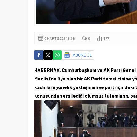
9 MART 2025 13:38
0
577
ABONE OL
HABERMAX. Cumhurbaşkanı ve AK Parti Genel B
Meclisi’ne üye olan bir AK Parti temsilcisine yö
kadınlara yönelik yaklaşımını ve parti içindeki
konusunda sergilediği olumsuz tutumların, parti