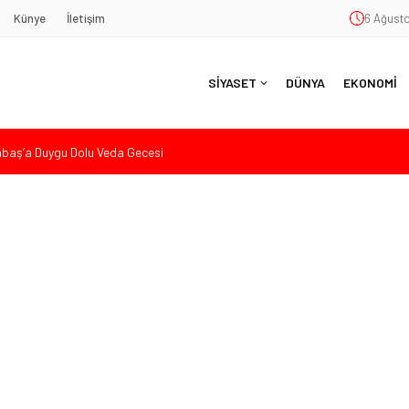
Künye
İletişim
6 Ağusto
SİYASET
DÜNYA
EKONOMİ
aş’a Duygu Dolu Veda Gecesi
ye Sunulan Yasa Teklifine Sert Eleştiri: “Osmanlı’nın Hukuk Anlayışının
Hasan Uzunyayla’dan Atama İddialarına Yalanlama
eköy’de Gençlik Merkezi’nin temeli atıldı
nde Eleştiri: “Enerjimizi Hizmete Değil, Krizlere Harcadık”