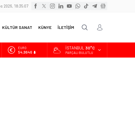
s 2026, 18:35:09
KÜLTÜR SANAT
KÜNYE
İLETİŞİM
İSTANBUL
30°C
ALTIN
6.488,95
PARÇALI BULUTLU
BİST
13.798,82
DOLAR
47,5939
EURO
54,9646