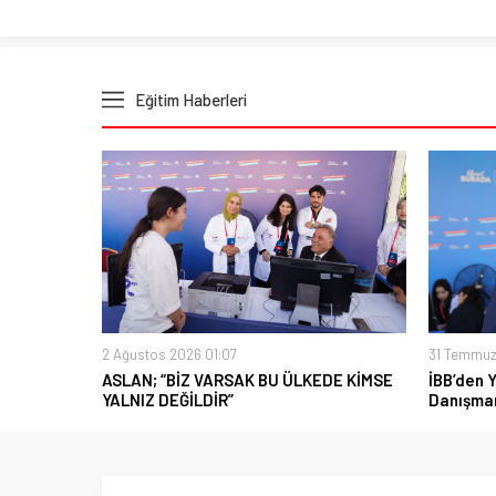
Eğitim Haberleri
2 Ağustos 2026 01:07
31 Temmuz
ASLAN; “BİZ VARSAK BU ÜLKEDE KİMSE
İBB’den 
YALNIZ DEĞİLDİR”
Danışman