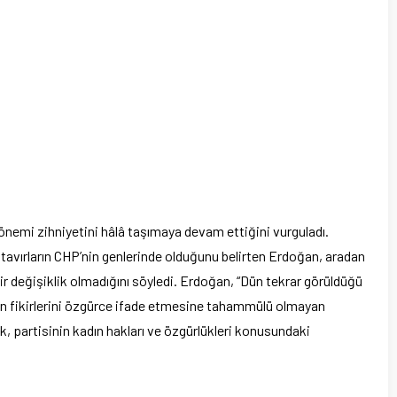
önemi zihniyetini hâlâ taşımaya devam ettiğini vurguladı.
z tavırların CHP’nin genlerinde olduğunu belirten Erdoğan, aradan
r değişiklik olmadığını söyledi. Erdoğan, “Dün tekrar görüldüğü
rın fikirlerini özgürce ifade etmesine tahammülü olmayan
ek, partisinin kadın hakları ve özgürlükleri konusundaki