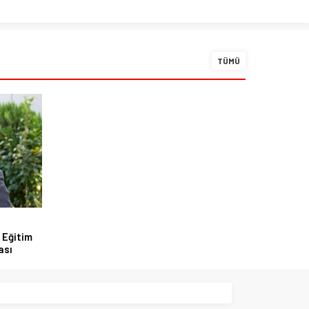
TÜMÜ
 Eğitim
ası