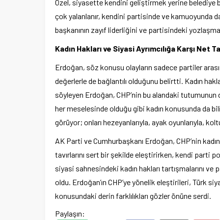
Özel, siyasette kendini geliştirmek yerine belediye
çok yalanlanır, kendini partisinde ve kamuoyunda d
başkanının zayıf liderliğini ve partisindeki yozlaşma
Kadın Hakları ve Siyasi Ayrımcılığa Karşı Net Ta
Erdoğan, söz konusu olayların sadece partiler aras
değerlerle de bağlantılı olduğunu belirtti. Kadın hak
söyleyen Erdoğan, CHP’nin bu alandaki tutumunun dah
her meselesinde olduğu gibi kadın konusunda da bili
görüyor; onları hezeyanlarıyla, ayak oyunlarıyla, kol
AK Parti ve Cumhurbaşkanı Erdoğan, CHP’nin kadın ha
tavırlarını sert bir şekilde eleştirirken, kendi parti
siyasi sahnesindeki kadın hakları tartışmalarını ve
oldu. Erdoğan’ın CHP’ye yönelik eleştirileri, Türk si
konusundaki derin farklılıkları gözler önüne serdi.
Paylaşın: