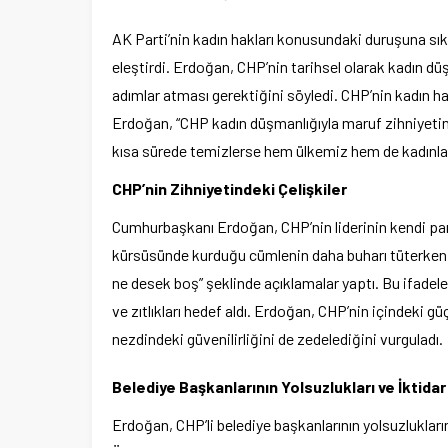
AK Parti’nin kadın hakları konusundaki duruşuna sı
eleştirdi. Erdoğan, CHP’nin tarihsel olarak kadın dü
adımlar atması gerektiğini söyledi. CHP’nin kadın h
Erdoğan, “CHP kadın düşmanlığıyla maruf zihniyetind
kısa sürede temizlerse hem ülkemiz hem de kadınlar iç
CHP’nin Zihniyetindeki Çelişkiler
Cumhurbaşkanı Erdoğan, CHP’nin liderinin kendi part
kürsüsünde kurduğu cümlenin daha buharı tüterken b
ne desek boş” şeklinde açıklamalar yaptı. Bu ifadelerl
ve zıtlıkları hedef aldı. Erdoğan, CHP’nin içindeki güç
nezdindeki güvenilirliğini de zedelediğini vurguladı.
Belediye Başkanlarının Yolsuzlukları ve İktidar 
Erdoğan, CHP’li belediye başkanlarının yolsuzlukları