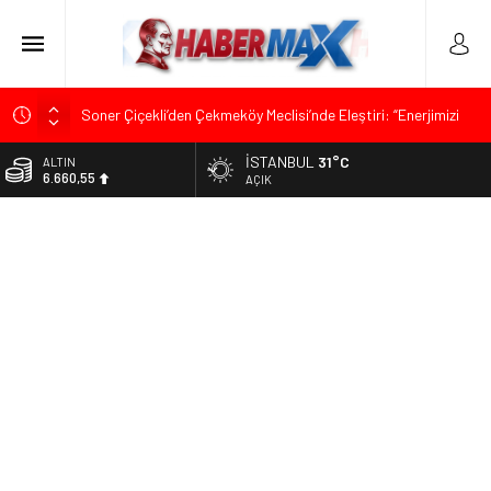
Soner Çiçekli’den Çekmeköy Meclisi’nde Eleştiri: “Enerjimizi
Hizmete Değil, Krizlere Harcadık”
İSTANBUL
31°C
ALTIN
Edremit’te Kaymakam Ahmet Odabaş’a Duygu Dolu Veda
6.660,55
AÇIK
Gecesi
BİST
Tarihçi Yusuf Halaçoğlu’ndan TBMM’ye Sunulan Yasa Teklifine
13.779,39
Sert Eleştiri: “Osmanlı’nın Hukuk Anlayışının Gerisine
Düşüldü”
DOLAR
47,7111
CHP’nin Eski Tuzla İlçe Başkanı Hasan Uzunyayla’dan Atama
İddialarına Yalanlama
EURO
55,1881
İdris Şahin’den Adalet Komisyonu’nda Sert Tepki: “Bu Yol Yol
Değil”