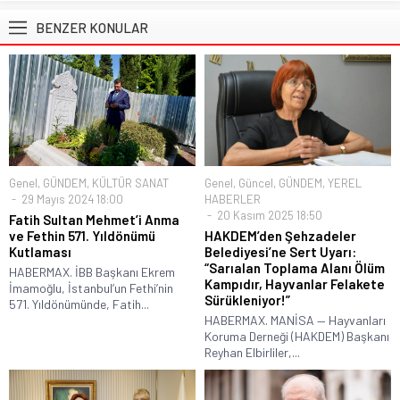
BENZER KONULAR
Genel
,
GÜNDEM
,
KÜLTÜR SANAT
Genel
,
Güncel
,
GÜNDEM
,
YEREL
29 Mayıs 2024 18:00
HABERLER
20 Kasım 2025 18:50
Fatih Sultan Mehmet’i Anma
ve Fethin 571. Yıldönümü
HAKDEM’den Şehzadeler
Kutlaması
Belediyesi’ne Sert Uyarı:
“Sarıalan Toplama Alanı Ölüm
HABERMAX. İBB Başkanı Ekrem
Kampıdır, Hayvanlar Felakete
İmamoğlu, İstanbul’un Fethi’nin
Sürükleniyor!”
571. Yıldönümünde, Fatih...
HABERMAX. MANİSA — Hayvanları
Koruma Derneği (HAKDEM) Başkanı
Reyhan Elbirliler,...