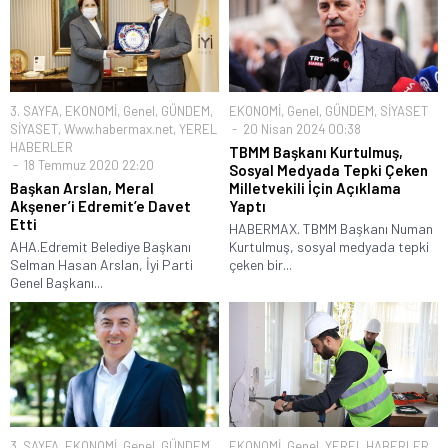
3. SAYFA
,
EKONOMİ
,
Genel
,
GÜNDEM
,
EKONOMİ
,
Genel
,
GÜNDEM
,
SİYASET
SİYASET
,
Www.habermax.net
,
YEREL
20 Nisan 2024 00:38
HABERLER
TBMM Başkanı Kurtulmuş,
18 Temmuz 2020 22:20
Sosyal Medyada Tepki Çeken
Başkan Arslan, Meral
Milletvekili İçin Açıklama
Akşener’i Edremit’e Davet
Yaptı
Etti
HABERMAX. TBMM Başkanı Numan
AHA.Edremit Belediye Başkanı
Kurtulmuş, sosyal medyada tepki
Selman Hasan Arslan, İyi Parti
çeken bir...
Genel Başkanı...
3. SAYFA
,
EKONOMİ
,
Genel
,
GÜNDEM
EKONOMİ
,
Genel
,
YEREL HABERLER