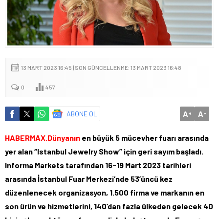
13 MART 2023 16:45 | SON GÜNCELLENME: 13 MART 2023 16:48
0
457
A
A
ABONE OL
+
-
HABERMAX.Dünyanın
en büyük 5 mücevher fuarı arasında
yer alan “Istanbul Jewelry Show” için geri sayım başladı.
Informa Markets tarafından 16-19 Mart 2023 tarihleri
arasında İstanbul Fuar Merkezi’nde 53’üncü kez
düzenlenecek organizasyon, 1.500 firma ve markanın en
son ürün ve hizmetlerini, 140’dan fazla ülkeden gelecek 40