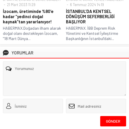
21 Mart 2023 11:29
6 Temmuz 2024 14:19
İzocam, üretiminde %80’e
İSTANBUL’DA KENTSEL
kadar “yedinci doğal
DÖNÜŞÜM SEFERBERLİĞİ
kaynak”tan yararlanıyor!
BAŞLIYOR
HABERMAX.Doğadan ilham alarak
HABERMAX. İBB Deprem Risk
doğal olanı destekleyen İzocam,
Yönetimi ve Kentsel İyileştirme
“18 Mart Dünya...
Başkanlığının İstanbul’daki...
YORUMLAR