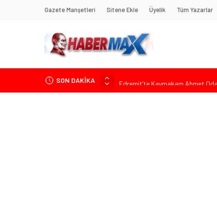
Gazete Manşetleri
Sitene Ekle
Üyelik
Tüm Yazarlar
SON DAKİKA
Edremit’te Kaymakam Ahmet Odab
Tarihçi Yusuf Halaçoğlu’ndan TBMM’
Gerisine Düşüldü”
CHP’nin Eski Tuzla İlçe Başkanı 
Başkan Orhan Çerkez duyurdu: Çekm
Soner Çiçekli’den Çekmeköy Meclisi’