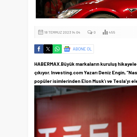
18 TEMMUZ 2023 14:04
0
455
ABONE OL
HABERMAX.Büyük markaların kuruluş hikayeleri
çıkıyor. Investing.com Yazarı Deniz Engin, “Na
popüler isimlerinden Elon Musk’ı ve Tesla’yı ele