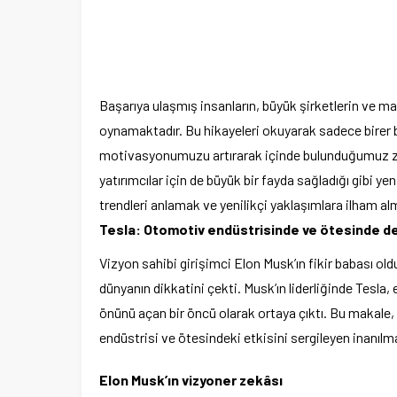
Başarıya ulaşmış insanların, büyük şirketlerin ve mar
oynamaktadır. Bu hikayeleri okuyarak sadece birer
motivasyonumuzu artırarak içinde bulunduğumuz zorl
yatırımcılar için de büyük bir fayda sağladığı gibi ye
trendleri anlamak ve yenilikçi yaklaşımlara ilham alm
Tesla: Otomotiv endüstrisinde ve ötesinde d
Vizyon sahibi girişimci Elon Musk’ın fikir babası ol
dünyanın dikkatini çekti. Musk’ın liderliğinde Tesla, 
önünü açan bir öncü olarak ortaya çıktı. Bu makale,
endüstrisi ve ötesindeki etkisini sergileyen inanılm
Elon Musk’ın vizyoner zekâsı