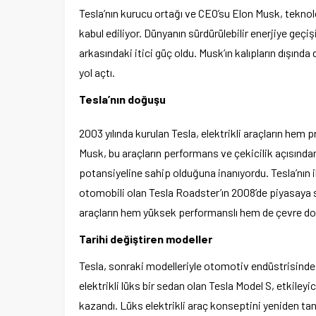
Tesla’nın kurucu ortağı ve CEO’su Elon Musk, teknolo
kabul ediliyor. Dünyanın sürdürülebilir enerjiye geçi
arkasındaki itici güç oldu. Musk’ın kalıpların dışında
yol açtı.
Tesla’nın doğuşu
2003 yılında kurulan Tesla, elektrikli araçların hem p
Musk, bu araçların performans ve çekicilik açısında
potansiyeline sahip olduğuna inanıyordu. Tesla’nın i
otomobili olan Tesla Roadster’ın 2008’de piyasaya sü
araçların hem yüksek performanslı hem de çevre dos
Tarihi değiştiren modeller
Tesla, sonraki modelleriyle otomotiv endüstrisinde
elektrikli lüks bir sedan olan Tesla Model S, etkileyi
kazandı. Lüks elektrikli araç konseptini yeniden ta