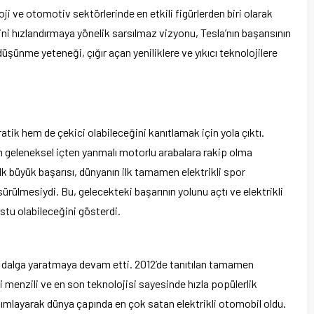
ji ve otomotiv sektörlerinde en etkili figürlerden biri olarak
şini hızlandırmaya yönelik sarsılmaz vizyonu, Tesla’nın başarısının
 düşünme yeteneği, çığır açan yeniliklere ve yıkıcı teknolojilere
ratik hem de çekici olabileceğini kanıtlamak için yola çıktı.
n geleneksel içten yanmalı motorlu arabalara rakip olma
lk büyük başarısı, dünyanın ilk tamamen elektrikli spor
rülmesiydi. Bu, gelecekteki başarının yolunu açtı ve elektrikli
tu olabileceğini gösterdi.
 dalga yaratmaya devam etti. 2012’de tanıtılan tamamen
ci menzili ve en son teknolojisi sayesinde hızla popülerlik
nımlayarak dünya çapında en çok satan elektrikli otomobil oldu.