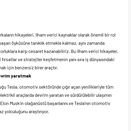
kaların hikayeleri, ilham verici kaynaklar olarak önemli bir rol
 başarı öyküsüne tanıklık etmekle kalmaz, aynı zamanda
uklara karşı cesaret kazanabiliriz. Bu ilham verici hikayeler,
ni fırsatlar ve stratejiler keşfetmenin yanı sıra iş dünyasındaki
ak için benzersiz birer araçtır.
evrim yaratmak
duğu Tesla, otomotiv sektöründe çığır açan yenilikleriyle tüm
elektrikli araçlarda devrim yaratan ve sürdürülebilir ulaşımın
 Elon Musk’ın olağanüstü başarılarını ve Tesla’nın otomotiv
az yolculuğunu araştırıyor.