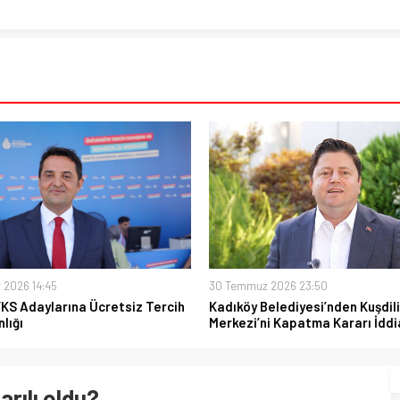
 2026 14:45
30 Temmuz 2026 23:50
YKS Adaylarına Ücretsiz Tercih
Kadıköy Belediyesi’nden Kuşdili
lığı
Merkezi’ni Kapatma Kararı İddi
arılı oldu?