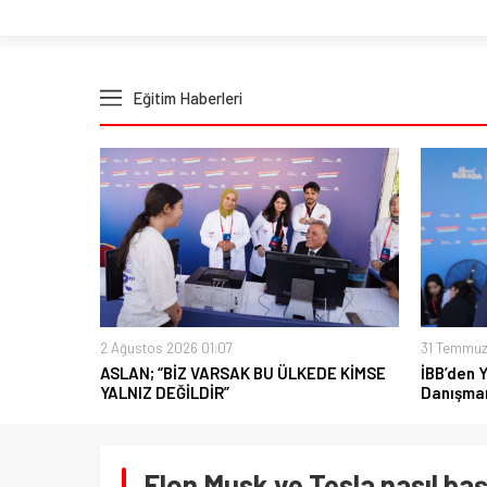
Eğitim Haberleri
2 Ağustos 2026 01:07
31 Temmuz
ASLAN; “BİZ VARSAK BU ÜLKEDE KİMSE
İBB’den 
YALNIZ DEĞİLDİR”
Danışman
Elon Musk ve Tesla nasıl baş