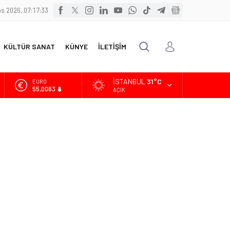
s 2026, 07:17:35
KÜLTÜR SANAT
KÜNYE
İLETİŞİM
İSTANBUL
31°C
ALTIN
6.543,59
AÇIK
BİST
13.798,82
DOLAR
47,7010
EURO
55,0063