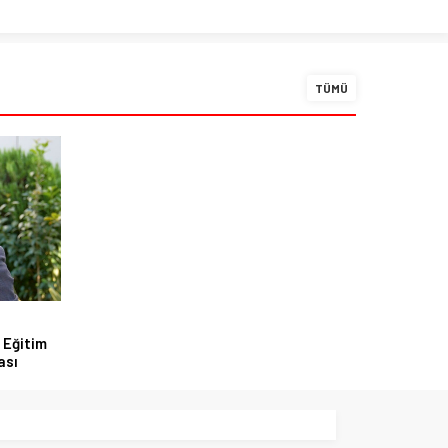
TÜMÜ
 Eğitim
ası