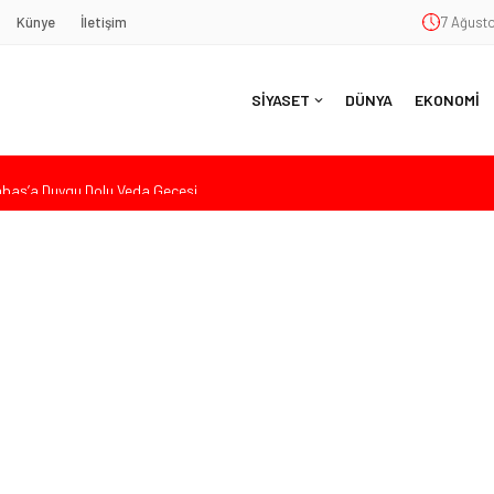
Künye
İletişim
7 Ağusto
SİYASET
DÜNYA
EKONOMİ
aş’a Duygu Dolu Veda Gecesi
ye Sunulan Yasa Teklifine Sert Eleştiri: “Osmanlı’nın Hukuk Anlayışının
Hasan Uzunyayla’dan Atama İddialarına Yalanlama
eköy’de Gençlik Merkezi’nin temeli atıldı
nde Eleştiri: “Enerjimizi Hizmete Değil, Krizlere Harcadık”