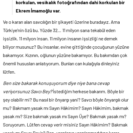
korkulan, vesikalık fotoğrafından dahi korkulan bir
Ekrem İmamoğlu var.
Ve o kararı alan savcılığın bir şikayeti üzerine buradayız. Ama
Türkiye’nin özü bu. Yüzde 32… 11 milyon sana tekabül eden
işsizlik. 11 milyon insan. 11 milyon insanın işsizliği ne demek
biliyor musunuz? Bu insanlar, evine gittiğinde çocuğunun yüzüne
bakamıyor. Kızının, oğlunun yüzüne bakamıyor. Bu bakımdan çok
önemli hususları anlatıyorum. Bunları can kulağıyla dinleyiniz
lütfen.
Ben size bakarak konuşuyorum diye niye bana cevap
veriyorsunuz Savcı Bey?
İstediğim herkese bakarım. Böyle bir
şey olabilir mi? Bu nasıl bir önyargı yani? Savcı böyle önyargılı olur
mu? Bakmam yasak mı Sayın Hâkimim? Sayın Hâkimim, bakmak
yasak mı? Size bakmak yasak mı Sayın Üye? Bakmak yasak mı?
Soruyorum. Lütfen cevap verir misiniz Sayın Hâkimim? Bakmak
yasak mı Savcı Bey’e? Ben, yargılanıp yargılanmadığına karar