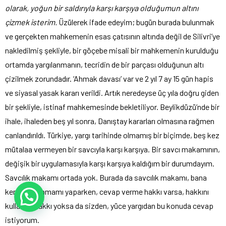
olarak, yoğun bir saldırıyla karşı karşıya olduğumun altını
çizmek isterim.
Üzülerek ifade edeyim; bugün burada bulunmak
ve gerçekten mahkemenin esas çatısının altında değil de Silivri’ye
nakledilmiş şekliyle, bir göçebe misali bir mahkemenin kurulduğu
ortamda yargılanmanın, tecridin de bir parçası olduğunun altı
çizilmek zorundadır. ‘Ahmak davası’ var ve 2 yıl 7 ay 15 gün hapis
ve siyasal yasak kararı verildi. Artık neredeyse üç yıla doğru giden
bir şekliyle, istinaf mahkemesinde bekletiliyor. Beylikdüzü’nde bir
ihale, ihaleden beş yıl sonra, Danıştay kararları olmasına rağmen
canlandırıldı. Türkiye, yargı tarihinde olmamış bir biçimde, beş kez
mütalaa vermeyen bir savcıyla karşı karşıya. Bir savcı makamının,
değişik bir uygulamasıyla karşı karşıya kaldığım bir durumdayım.
Savcılık makamı ortada yok. Burada da savcılık makamı, bana
kendi savunmamı yaparken, cevap verme hakkı varsa, hakkını
kullandı. Hakkı yoksa da sizden, yüce yargıdan bu konuda cevap
istiyorum.