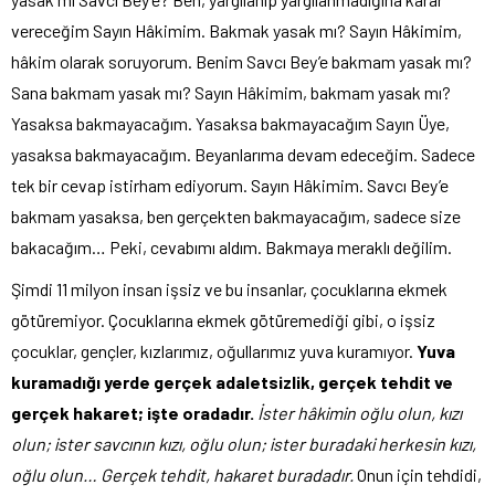
vereceğim Sayın Hâkimim. Bakmak yasak mı? Sayın Hâkimim,
hâkim olarak soruyorum. Benim Savcı Bey’e bakmam yasak mı?
Sana bakmam yasak mı? Sayın Hâkimim, bakmam yasak mı?
Yasaksa bakmayacağım. Yasaksa bakmayacağım Sayın Üye,
yasaksa bakmayacağım. Beyanlarıma devam edeceğim. Sadece
tek bir cevap istirham ediyorum. Sayın Hâkimim. Savcı Bey’e
bakmam yasaksa, ben gerçekten bakmayacağım, sadece size
bakacağım… Peki, cevabımı aldım. Bakmaya meraklı değilim.
Şimdi 11 milyon insan işsiz ve bu insanlar, çocuklarına ekmek
götüremiyor. Çocuklarına ekmek götüremediği gibi, o işsiz
çocuklar, gençler, kızlarımız, oğullarımız yuva kuramıyor.
Yuva
kuramadığı yerde gerçek adaletsizlik, gerçek tehdit ve
gerçek hakaret; işte oradadır.
İster hâkimin oğlu olun, kızı
olun; ister savcının kızı, oğlu olun; ister buradaki herkesin kızı,
oğlu olun… Gerçek tehdit, hakaret buradadır.
Onun için tehdidi,