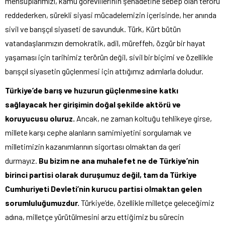
mensuplarımızı, kamu görevlilerinin şehadetine sebep olan terörü
reddederken, sürekli siyasi mücadelemizin içerisinde, her anında
sivil ve barışçıl siyaseti de savunduk. Türk, Kürt bütün
vatandaşlarımızın demokratik, adil, müreffeh, özgür bir hayat
yaşaması için tarihimiz terörün değil, sivil bir biçimi ve özellikle
barışçıl siyasetin güçlenmesi için attığımız adımlarla doludur.
Türkiye’de barış ve huzurun güçlenmesine katkı
sağlayacak her girişimin doğal şekilde aktörü ve
koruyucusu oluruz.
Ancak, ne zaman koltuğu tehlikeye girse,
millete karşı cephe alanların samimiyetini sorgulamak ve
milletimizin kazanımlarının sigortası olmaktan da geri
durmayız.
Bu bizim ne ana muhalefet ne de Türkiye’nin
birinci partisi olarak duruşumuz değil, tam da Türkiye
Cumhuriyeti Devleti’nin kurucu partisi olmaktan gelen
sorumluluğumuzdur.
Türkiye’de, özellikle milletçe geleceğimiz
adına, milletçe yürütülmesini arzu ettiğimiz bu sürecin