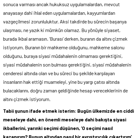
sonuca varması ancak hukuksuz uygulamalardan, mevcut
anayasayı dahi ihlal eden uygulamalardan, kayyumlardan
vazgeçilmesi zorunluluktur. Aksi takdirde bu sürecin başarıya
ulaşması, ne yazık ki mümkün olamaz. Bu yönüyle siyaset,
burada ikbal aramasın. ‘Burası’ derken, buranın da altını çizmek
istiyorum. Buranın bir mahkeme olduğunu, mahkeme salonu
olduğunu, buraya siyasi müdahalenin olmaması gerektiğini,
siyasi müdahalenin son bulması gerektiğini, siyasi müdahalenin
cenderesi altında olan ve bu süreci bu şekilde karşılayan
insanların hak ettiği muameleyi, yine bu yargı çatısı altında
bulacaklarını, doğru zaman geldiğinde hesap vereceklerinin de
altını çizmek istiyorum.
Tabii şunun ifade etmek isterim: Bugün ülkemizde en ciddi
meseleye dahi, en önemli meseleye dahi bakışta siyasi
ikballerini, yarınki seçimi düşünen, ‘O seçimi nasıl
kazanırım? Bunun altından nasıl bir ayrıştırıcılık çıkartırım’