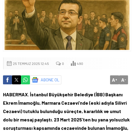
25 TEMMUZ 2025 12:45
0
490
A
A
ABONE OL
+
-
HABERMAX. İstanbul Büyükşehir Belediye (İBB) Başkanı
Ekrem İmamoğlu, Marmara Cezaevi’nde (eski adıyla Silivri
Cezaevi) tutuklu bulunduğu süreçte, kararlılık ve umut
dolu bir mesaj paylaştı. 23 Mart 2025’ten bu yana yolsuzluk
soruşturması kapsamında cezaevinde bulunan İmamoğlu,