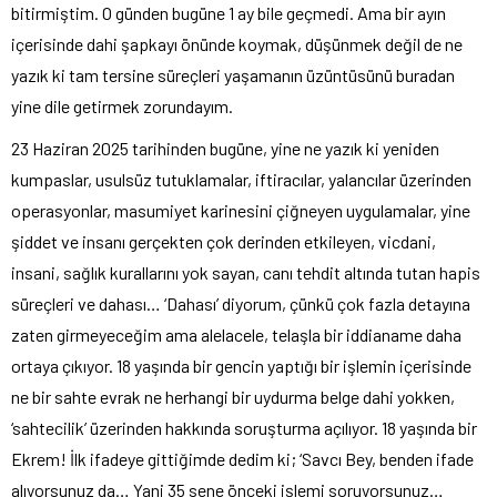
bitirmiştim. O günden bugüne 1 ay bile geçmedi. Ama bir ayın
içerisinde dahi şapkayı önünde koymak, düşünmek değil de ne
yazık ki tam tersine süreçleri yaşamanın üzüntüsünü buradan
yine dile getirmek zorundayım.
23 Haziran 2025 tarihinden bugüne, yine ne yazık ki yeniden
kumpaslar, usulsüz tutuklamalar, iftiracılar, yalancılar üzerinden
operasyonlar, masumiyet karinesini çiğneyen uygulamalar, yine
şiddet ve insanı gerçekten çok derinden etkileyen, vicdani,
insani, sağlık kurallarını yok sayan, canı tehdit altında tutan hapis
süreçleri ve dahası… ‘Dahası’ diyorum, çünkü çok fazla detayına
zaten girmeyeceğim ama alelacele, telaşla bir iddianame daha
ortaya çıkıyor. 18 yaşında bir gencin yaptığı bir işlemin içerisinde
ne bir sahte evrak ne herhangi bir uydurma belge dahi yokken,
‘sahtecilik’ üzerinden hakkında soruşturma açılıyor. 18 yaşında bir
Ekrem! İlk ifadeye gittiğimde dedim ki; ‘Savcı Bey, benden ifade
alıyorsunuz da… Yani 35 sene önceki işlemi soruyorsunuz…