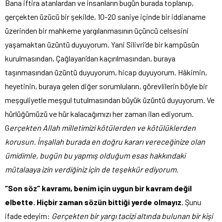
Bana iftira atanlardan ve insanların bugün burada toplanıp,
gerçekten üzücü bir şekilde, 10-20 saniye içinde bir iddianame
üzerinden bir mahkeme yargılanmasının üçüncü celsesini
yaşamaktan üzüntü duyuyorum. Yani Silivri’de bir kampüsün
kurulmasından, Çağlayan’dan kaçırılmasından, buraya
taşınmasından üzüntü duyuyorum, hicap duyuyorum. Hâkimin,
heyetinin, buraya gelen diğer sorumluların, görevlilerin böyle bir
meşguliyetle meşgul tutulmasından büyük üzüntü duyuyorum. Ve
hürlüğümüzü ve hür kalacağımızı her zaman ilan ediyorum.
G
erçekten Allah milletimizi kötülerden ve kötülüklerden
korusun. İnşallah burada en doğru kararı vereceğinize olan
ümidimle, bugün bu yapmış olduğum esas hakkındaki
mütalaaya izin verdiğiniz için de teşekkür ediyorum.
“Son söz” kavramı, benim için uygun bir kavram değil
elbette. Hiçbir zaman sözün bittiği yerde olmayız.
Şunu
ifade edeyim:
Gerçekten bir yargı tacizi altında bulunan bir kişi