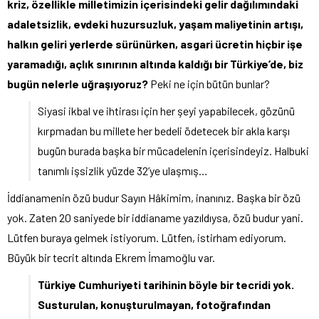
kriz, özellikle milletimizin içerisindeki gelir dağılımındaki
adaletsizlik, evdeki huzursuzluk, yaşam maliyetinin artışı,
halkın geliri yerlerde sürünürken, asgari ücretin hiçbir işe
yaramadığı, açlık sınırının altında kaldığı bir Türkiye’de, biz
bugün nelerle uğraşıyoruz?
Peki ne için bütün bunlar?
Siyasi ikbal ve ihtirası için her şeyi yapabilecek, gözünü
kırpmadan bu millete her bedeli ödetecek bir akla karşı
bugün burada başka bir mücadelenin içerisindeyiz. Halbuki
tanımlı işsizlik yüzde 32’ye ulaşmış…
İddianamenin özü budur Sayın Hâkimim, inanınız. Başka bir özü
yok. Zaten 20 saniyede bir iddianame yazıldıysa, özü budur yani.
Lütfen buraya gelmek istiyorum. Lütfen, istirham ediyorum.
Büyük bir tecrit altında Ekrem İmamoğlu var.
Türkiye Cumhuriyeti tarihinin böyle bir tecridi yok.
Susturulan, konuşturulmayan, fotoğrafından