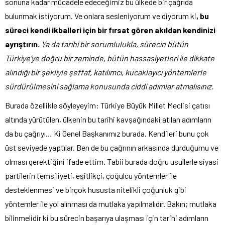
sonuna kadar mücadele edeceğimiz bu ülkede bir çağrıda
bulunmak istiyorum. Ve onlara sesleniyorum ve diyorum ki
, bu
süreci kendi ikballeri için bir fırsat gören akıldan kendinizi
ayrıştırın.
Ya da tarihi bir sorumlulukla, sürecin bütün
Türkiye’ye doğru bir zeminde, bütün hassasiyetleri ile dikkate
alındığı bir şekliyle şeffaf, katılımcı, kucaklayıcı yöntemlerle
sürdürülmesini sağlama konusunda ciddi adımlar atmalısınız.
Burada özellikle söyleyeyim: Türkiye Büyük Millet Meclisi çatısı
altında yürütülen, ülkenin bu tarihi kavşağındaki atılan adımların
da bu çağrıyı… Ki Genel Başkanımız burada. Kendileri bunu çok
üst seviyede yaptılar. Ben de bu çağrının arkasında durduğumu ve
olması gerektiğini ifade ettim. Tabii burada doğru usullerle siyasi
partilerin temsiliyeti, eşitlikçi, çoğulcu yöntemler ile
desteklenmesi ve birçok hususta nitelikli çoğunluk gibi
yöntemler ile yol alınması da mutlaka yapılmalıdır. Bakın; mutlaka
bilinmelidir ki bu sürecin başarıya ulaşması için tarihi adımların