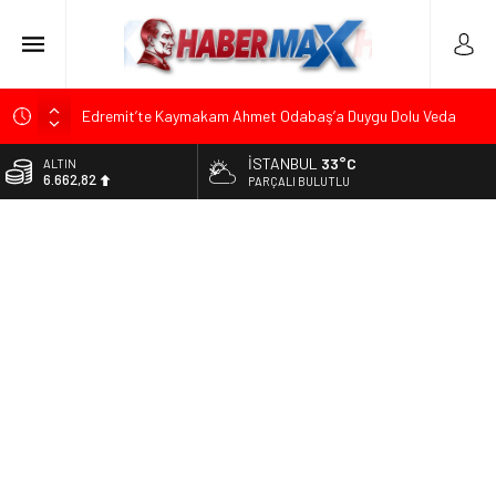
Edremit’te Kaymakam Ahmet Odabaş’a Duygu Dolu Veda
Gecesi
İSTANBUL
33°C
ALTIN
Tarihçi Yusuf Halaçoğlu’ndan TBMM’ye Sunulan Yasa Teklifine
6.662,82
PARÇALI BULUTLU
Sert Eleştiri: “Osmanlı’nın Hukuk Anlayışının Gerisine
Düşüldü”
BİST
13.779,39
CHP’nin Eski Tuzla İlçe Başkanı Hasan Uzunyayla’dan Atama
İddialarına Yalanlama
DOLAR
47,6961
Başkan Orhan Çerkez duyurdu: Çekmeköy’de Gençlik
Merkezi’nin temeli atıldı
EURO
55,1808
Soner Çiçekli’den Çekmeköy Meclisi’nde Eleştiri: “Enerjimizi
Hizmete Değil, Krizlere Harcadık”