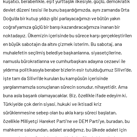
kuşatıcı, beraberlikle, eşit yurttaşlık ilkesiyle, güçlü, demokratik
devlet düzeni tesisi ile bunu başardığımızda, aynı zamanda Orta
Doğu’da bir kutup yıldızı gibi parlayacağımızı ve bütün yakın
coğrafyamıza güçlü bir barışı kazandıracağımıza inanan bir
noktadayız. Ülkemizin içerisinde bu sürece karşı gerçekleştirilen
en büyük sabotajın da altını çizmek isterim. Bu sabotaj, ana
muhalefetin seçilmiş belediye başkanlarına, siyasetçilerine,
namuslu bürokratlarına ve cumhurbaşkanı adayına cezaevi ile
yıldırma politikasıyla beraber bizlerin esir tutulduğumuz Silivri’de,
işte tam da Silivri’de kurulan bu kampüsün içerisinde
yargılanmamızla sonuçlanan sürecin sonudur, nihayetidir. Ama
buna asla başarılı olamayacaklar. Biz, özellikle ifade edeyim ki,
Türkiye’de çok derin siyasi, hukuki ve iktisadi kriz
sürüklenmesine sebep olan bu akla karşı süreci başlatan,
özellikle Milliyetçi Hareket Parti’ne ve DEM Parti’ye, buradan, bu
mahkeme salonundan, adalet aradığımız, bu ülkede adalet için