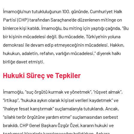
İmamoğlu’nun tutukluluğunun 100. gününde, Cumhuriyet Halk
Partisi (CHP) tarafından Saraçhane’de düzenlenen mitinge on
binlerce kişi katıldı. İmamoğlu, bu miting için yaptığı çağrıda, “Bu
bir kişinin mücadelesi değil. Bu mücadele, Türkiye’nin yoluna
demokrasi ile devam edip etmeyeceğinin mücadelesi. Hakkın,
hukukun, adaletin, refahın, varlığın mücadelesi,” diyerek halkı
birliğe davet etmişti.
Hukuki Süreç ve Tepkiler
İmamoğlu, “suç örgütü kurmak ve yönetmek”, “rüşvet almak”,
“irtikap”, “hukuka aykırı olarak kişisel verileri kaydetmek” ve
“ihaleye fesat karıştırmak” suçlamalarıyla tutuklandı. Ancak,
“silahlı terör örgütüne yardım etme” suçlamasından serbest
bırakıldı. CHP Genel Başkanı Özgür Özel, kararın hukuki ve
toplumsal itirazlarla karşılanacağını belirtirken, Ankara