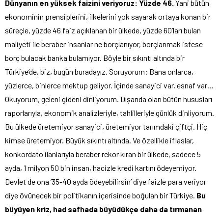
Dünyanın en yüksek faizini veriyoruz: Yüzde 46.
Yani bütün
ekonominin prensiplerini, ilkelerini yok sayarak ortaya konan bir
süreçle, yüzde 46 faiz açıklanan bir ülkede, yüzde 60’ları bulan
maliyeti ile beraber insanlar ne borçlanıyor, borçlanmak istese
borç bulacak banka bulamıyor. Böyle bir sıkıntı altında bir
Türkiye’de, biz, bugün buradayız. Soruyorum: Bana onlarca,
yüzlerce, binlerce mektup geliyor. İçinde sanayici var, esnaf var…
Okuyorum, geleni gideni dinliyorum. Dışarıda olan bütün hususları
raporlarıyla, ekonomik analizleriyle, tahlilleriyle günlük dinliyorum.
Bu ülkede üretemiyor sanayici, üretemiyor tarımdaki çiftçi. Hiç
kimse üretemiyor. Büyük sıkıntı altında. Ve özellikle iflaslar,
konkordato ilanlarıyla beraber rekor kıran bir ülkede, sadece 5
ayda, 1 milyon 50 bin insan, hacizle kredi kartını ödeyemiyor.
Devlet de ona ’35-40 ayda ödeyebilirsin’ diye faizle para veriyor
diye övünecek bir politikanın içerisinde boğulan bir Türkiye.
Bu
büyüyen kriz, had safhada büyüdükçe daha da tırmanan