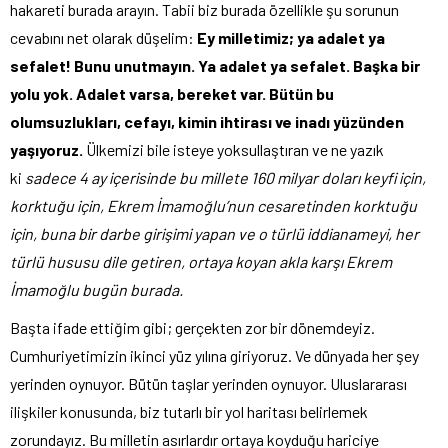
hakareti burada arayın. Tabii biz burada özellikle şu sorunun
cevabını net olarak düşelim:
Ey milletimiz; ya adalet ya
sefalet! Bunu unutmayın. Ya adalet ya sefalet. Başka bir
yolu yok. Adalet varsa, bereket var. Bütün bu
olumsuzlukları, cefayı, kimin ihtirası ve inadı yüzünden
yaşıyoruz.
Ülkemizi bile isteye yoksullaştıran ve ne yazık
ki
sadece 4 ay içerisinde bu millete 160 milyar doları keyfi için,
korktuğu için, Ekrem İmamoğlu’nun cesaretinden korktuğu
için, buna bir darbe girişimi yapan ve o türlü iddianameyi, her
türlü hususu dile getiren, ortaya koyan akla karşı Ekrem
İmamoğlu bugün burada.
Başta ifade ettiğim gibi; gerçekten zor bir dönemdeyiz.
Cumhuriyetimizin ikinci yüz yılına giriyoruz. Ve dünyada her şey
yerinden oynuyor. Bütün taşlar yerinden oynuyor. Uluslararası
ilişkiler konusunda, biz tutarlı bir yol haritası belirlemek
zorundayız. Bu milletin asırlardır ortaya koyduğu hariciye