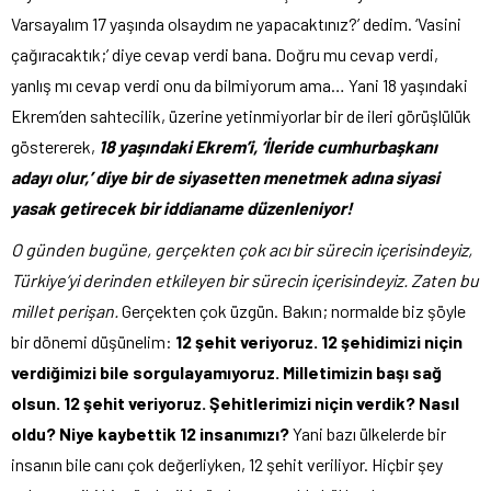
Varsayalım 17 yaşında olsaydım ne yapacaktınız?’ dedim. ‘Vasini
çağıracaktık;’ diye cevap verdi bana. Doğru mu cevap verdi,
yanlış mı cevap verdi onu da bilmiyorum ama… Yani 18 yaşındaki
Ekrem’den sahtecilik, üzerine yetinmiyorlar bir de ileri görüşlülük
göstererek,
18 yaşındaki Ekrem’i, ‘İleride cumhurbaşkanı
adayı olur,’ diye bir de siyasetten menetmek adına siyasi
yasak getirecek bir iddianame düzenleniyor!
O günden bugüne, gerçekten çok acı bir sürecin içerisindeyiz,
Türkiye’yi derinden etkileyen bir sürecin içerisindeyiz. Zaten bu
millet perişan.
Gerçekten çok üzgün. Bakın; normalde biz şöyle
bir dönemi düşünelim:
12 şehit veriyoruz. 12 şehidimizi niçin
verdiğimizi bile sorgulayamıyoruz. Milletimizin başı sağ
olsun. 12 şehit veriyoruz. Şehitlerimizi niçin verdik? Nasıl
oldu? Niye kaybettik 12 insanımızı?
Yani bazı ülkelerde bir
insanın bile canı çok değerliyken, 12 şehit veriliyor. Hiçbir şey