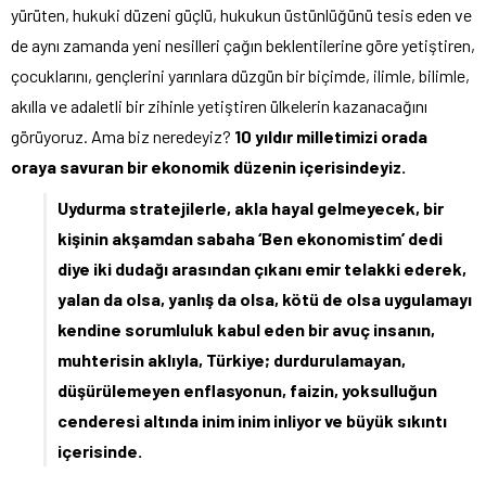
yürüten, hukuki düzeni güçlü, hukukun üstünlüğünü tesis eden ve
de aynı zamanda yeni nesilleri çağın beklentilerine göre yetiştiren,
çocuklarını, gençlerini yarınlara düzgün bir biçimde, ilimle, bilimle,
akılla ve adaletli bir zihinle yetiştiren ülkelerin kazanacağını
görüyoruz. Ama biz neredeyiz?
10 yıldır milletimizi orada
oraya savuran bir ekonomik düzenin içerisindeyiz.
Uydurma stratejilerle, akla hayal gelmeyecek, bir
kişinin akşamdan sabaha ‘Ben ekonomistim’ dedi
diye iki dudağı arasından çıkanı emir telakki ederek,
yalan da olsa, yanlış da olsa, kötü de olsa uygulamayı
kendine sorumluluk kabul eden bir avuç insanın,
muhterisin aklıyla, Türkiye; durdurulamayan,
düşürülemeyen enflasyonun, faizin, yoksulluğun
cenderesi altında inim inim inliyor ve büyük sıkıntı
içerisinde.