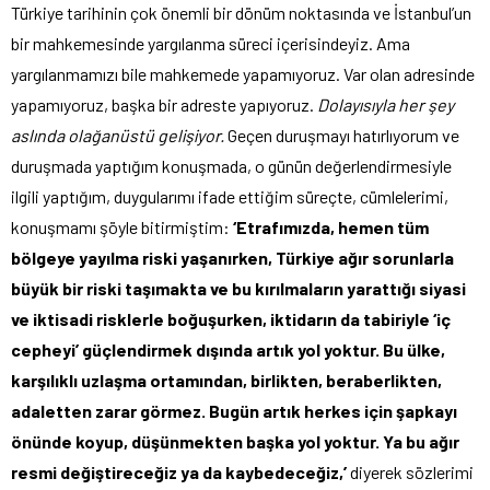
Türkiye tarihinin çok önemli bir dönüm noktasında ve İstanbul’un
bir mahkemesinde yargılanma süreci içerisindeyiz. Ama
yargılanmamızı bile mahkemede yapamıyoruz. Var olan adresinde
yapamıyoruz, başka bir adreste yapıyoruz.
Dolayısıyla her şey
aslında olağanüstü gelişiyor.
Geçen duruşmayı hatırlıyorum ve
duruşmada yaptığım konuşmada, o günün değerlendirmesiyle
ilgili yaptığım, duygularımı ifade ettiğim süreçte, cümlelerimi,
konuşmamı şöyle bitirmiştim:
‘Etrafımızda, hemen tüm
bölgeye yayılma riski yaşanırken, Türkiye ağır sorunlarla
büyük bir riski taşımakta ve bu kırılmaların yarattığı siyasi
ve iktisadi risklerle boğuşurken, iktidarın da tabiriyle ‘iç
cepheyi’ güçlendirmek dışında artık yol yoktur.
Bu ülke,
karşılıklı uzlaşma ortamından, birlikten, beraberlikten,
adaletten zarar görmez. Bugün artık herkes için şapkayı
önünde koyup, düşünmekten başka yol yoktur. Ya bu ağır
resmi değiştireceğiz ya da kaybedeceğiz,’
diyerek sözlerimi