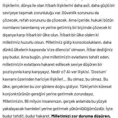
ilişkilerini, dünya ile olan itibarlı ilişkilerini daha asil, daha güçlü bir
seviyeye taşımak zorunluluğu var. Güvenlik sorununu da
çözecek, refah sorununu da çözecek. Ama içeride, hukuki bütün
normlarını tanımlamış ve yerine getirmiş bir biçimde çözecek ki
dışarıya karşı itibarlı bir ülke olun. İtibarlı bir ülke olalım ki
milletimiz huzurlu olsun. Milletimiz gidip konsoloslukların, daha
dünkü ülkelerin kapısında ‘vize dilencisi’ olmasın. İtibar dediğiniz
şey budur. Ama bugün, yine milletimizin evlatlarını tehdit eden,
milletimizin evlatlarını hakaret edilecek seviye düşüren bir
pozisyonla karşı karşıyayız. Nedir o? Al-ver ilişkisi. ‘Dostum’
kavramı üzerinden hariciye ilişkileri… Bu olmaz, bu olmaz. Bu
ülke, gerçekten bu zor günlere doğru gidiyor. Türkiye’nin küresel
konjonktürünün gereğini yerine getirmek zorundayız.
Milletimizin, 86 milyon insanımızın, gerçek anlamda bu yüzyılı
yakalayacak hamleleri yerine getirmek yükümlülüğümüzdür. İşte
budur tehdit, budur hakaret.
Milletimizi zor duruma düşüren,