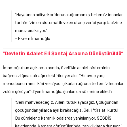
“Hayatında adliye koridoruna uğramamış tertemiz insanlar,
tarihimizin en sistematik ve en utanç verici yargı tacizine
maruz bırakılıyor.”
– Ekrem İmamoğlu
“Devletin Adalet Eli Şantaj Aracına Dönüştürüldü”
İmamoğlu’nun açıklamalarında, özellikle adalet sisteminin
bağımsızlığına dair ağır eleştiriler yer aldı. “Bir avuç yargı
mensubunun hırsı, kini ve siyasi çıkarları uğruna tertemiz insanlar
zulüm görüyor” diyen İmamoğlu, şunları da sözlerine ekledi:
“Seni mahvedeceğiz. Aileni tutuklayacağız. Çoluğundan
çocuğundan yıllarca ayrı bırakacağız. Gel, iftira at, kurtul!
Bu cümleler o karanlık odalarda yankılanıyor. SEGBİS
kayıtlarında, kamera görüntülerinde, tanıklıklarda duruyor.”