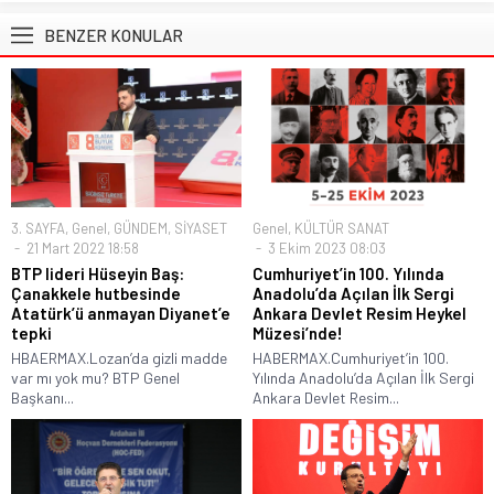
BENZER KONULAR
3. SAYFA
,
Genel
,
GÜNDEM
,
SİYASET
Genel
,
KÜLTÜR SANAT
21 Mart 2022 18:58
3 Ekim 2023 08:03
BTP lideri Hüseyin Baş:
Cumhuriyet’in 100. Yılında
Çanakkele hutbesinde
Anadolu’da Açılan İlk Sergi
Atatürk’ü anmayan Diyanet’e
Ankara Devlet Resim Heykel
tepki
Müzesi’nde!
HBAERMAX.Lozan’da gizli madde
HABERMAX.Cumhuriyet’in 100.
var mı yok mu? BTP Genel
Yılında Anadolu’da Açılan İlk Sergi
Başkanı...
Ankara Devlet Resim...