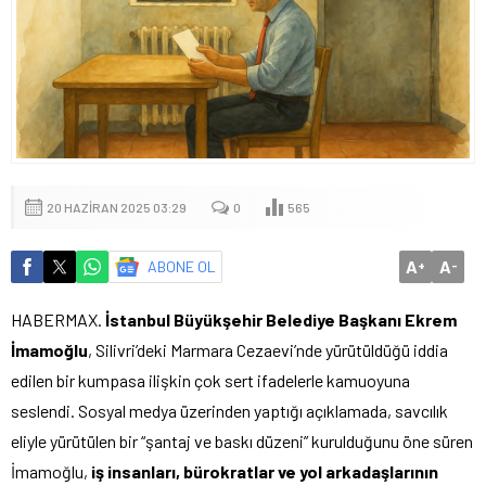
20 HAZIRAN 2025 03:29
0
565
A
A
ABONE OL
+
-
HABERMAX.
İstanbul Büyükşehir Belediye Başkanı Ekrem
İmamoğlu
, Silivri’deki Marmara Cezaevi’nde yürütüldüğü iddia
edilen bir kumpasa ilişkin çok sert ifadelerle kamuoyuna
seslendi. Sosyal medya üzerinden yaptığı açıklamada, savcılık
eliyle yürütülen bir “şantaj ve baskı düzeni” kurulduğunu öne süren
İmamoğlu,
iş insanları, bürokratlar ve yol arkadaşlarının