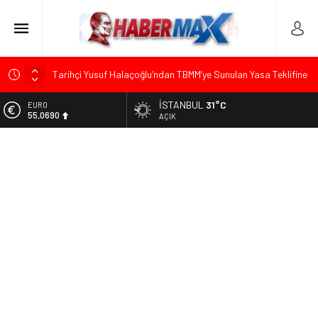
Tarihçi Yusuf Halaçoğlu’ndan TBMM’ye Sunulan Yasa Teklifine
Sert Eleştiri: “Osmanlı’nın Hukuk Anlayışının Gerisine
Düşüldü”
İSTANBUL
31°C
ALTIN
6.525,39
AÇIK
CHP’nin Eski Tuzla İlçe Başkanı Hasan Uzunyayla’dan Atama
İddialarına Yalanlama
BİST
13.788,73
Başkan Orhan Çerkez duyurdu: Çekmeköy’de Gençlik
Merkezi’nin temeli atıldı
DOLAR
47,5954
CHP’li Önder Ulutaş’tan Üsküdar Başkan Vekili Seçimine
Sert Tepki: “Halkın İradesini Yok Sayma Çabası”
EURO
55,0690
Edremit’te Kaymakam Ahmet Odabaş’a Duygu Dolu Veda
Gecesi