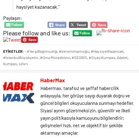
haysiyet kazanacak.”
Paylaşın:
Please follow and like us:
ETİKETLER:
- #YargıBağımsızlığı
,
#ekremimamoğlu
,
#HaysiyetKazancak
,
#İstanbulBüyükşehir
,
#OnurMücadelesi
,
#SEGBİS
,
#SiyasiKumpas
,
Adalet
,
Kumpas
,
silivri
HaberMax
Habermax, tarafsız ve şeffaf habercilik
anlayışıyla, her görüşe saygı duyarak doğru ve
güncel bilgileri okuyucularına sunmayı hedefler.
Siyasi ayrım gözetmeksizin, güvenilir ve ilkeli
yayın politikasıyla kamuoyunu bilgilendirir;
gelişmeleri hızlı, net ve objektif bir şekilde
aktarmayı amaçlar.