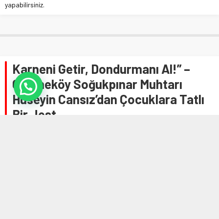
yapabilirsiniz.
Karneni Getir, Dondurmanı Al!” –
Çekmeköy Soğukpınar Muhtarı
Hüseyin Cansız’dan Çocuklara Tatlı
Bir Jest
Anasayfa
»
EĞİTİM
»
Karneni Getir, Dondurmanı Al!” – Çekmeköy Soğukpınar
Muhtarı Hüseyin Cansız’dan Çocuklara Tatlı Bir Jest