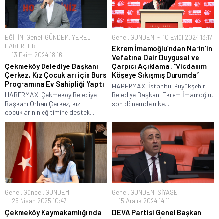
EĞİTİM
,
Genel
,
GÜNDEM
,
YEREL
Genel
,
GÜNDEM
10 Eylül 2024 13:17
HABERLER
Ekrem İmamoğlu’ndan Narin’in
13 Ekim 2024 18:16
Vefatına Dair Duygusal ve
Çekmeköy Belediye Başkanı
Çarpıcı Açıklama: “Vicdanım
Çerkez, Kız Çocukları için Burs
Köşeye Sıkışmış Durumda”
Programına Ev Sahipliği Yaptı
HABERMAX. İstanbul Büyükşehir
HABERMAX. Çekmeköy Belediye
Belediye Başkanı Ekrem İmamoğlu,
Başkanı Orhan Çerkez, kız
son dönemde ülke...
çocuklarının eğitimine destek...
Genel
,
Güncel
,
GÜNDEM
Genel
,
GÜNDEM
,
SİYASET
25 Nisan 2025 10:43
15 Aralık 2024 14:11
Çekmeköy Kaymakamlığı’nda
DEVA Partisi Genel Başkan