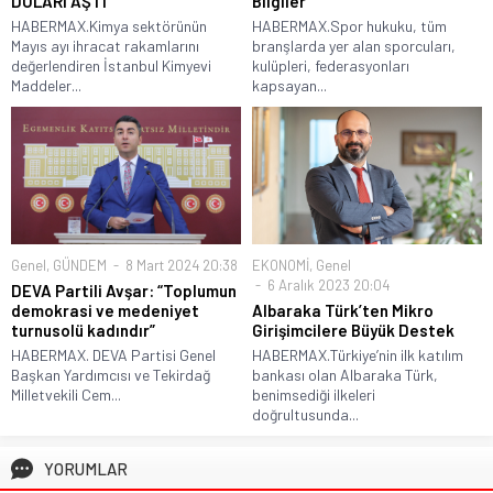
DOLARI AŞTI
Bilgiler
HABERMAX.Kimya sektörünün
HABERMAX.Spor hukuku, tüm
Mayıs ayı ihracat rakamlarını
branşlarda yer alan sporcuları,
değerlendiren İstanbul Kimyevi
kulüpleri, federasyonları
Maddeler...
kapsayan...
Genel
,
GÜNDEM
8 Mart 2024 20:38
EKONOMİ
,
Genel
6 Aralık 2023 20:04
DEVA Partili Avşar: “Toplumun
demokrasi ve medeniyet
Albaraka Türk’ten Mikro
turnusolü kadındır”
Girişimcilere Büyük Destek
HABERMAX. DEVA Partisi Genel
HABERMAX.Türkiye’nin ilk katılım
Başkan Yardımcısı ve Tekirdağ
bankası olan Albaraka Türk,
Milletvekili Cem...
benimsediği ilkeleri
doğrultusunda...
YORUMLAR