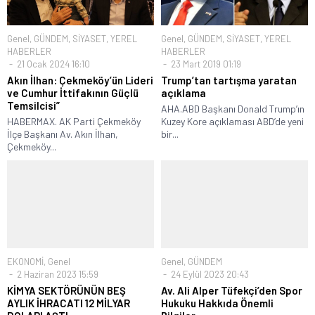
Genel
,
GÜNDEM
,
SİYASET
,
YEREL
Genel
,
GÜNDEM
,
SİYASET
,
YEREL
HABERLER
HABERLER
21 Ocak 2024 16:10
23 Mart 2019 01:19
Akın İlhan: Çekmeköy’ün Lideri
Trump’tan tartışma yaratan
ve Cumhur İttifakının Güçlü
açıklama
Temsilcisi”
AHA.ABD Başkanı Donald Trump’ın
HABERMAX. AK Parti Çekmeköy
Kuzey Kore açıklaması ABD’de yeni
İlçe Başkanı Av. Akın İlhan,
bir...
Çekmeköy...
EKONOMİ
,
Genel
Genel
,
GÜNDEM
2 Haziran 2023 15:59
24 Eylül 2023 20:43
KİMYA SEKTÖRÜNÜN BEŞ
Av. Ali Alper Tüfekçi’den Spor
AYLIK İHRACATI 12 MİLYAR
Hukuku Hakkıda Önemli