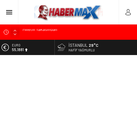
Ümit Özdağ’dan Gazilere Destek: “Türkiye, Gazilerinin
Taleplerini Kabul Etmeli”
İSTANBUL
29°C
ALTIN
TOKDEF Başkanı Fevzi Can Büşürüm’de Sert Konuştu: “Bu
6.660,55
HAFIF YAĞMURLU
Toprakları Teslim Etmeyeceğiz”
BİST
Çevrecik Büşürüm Yayla Şenliği’nde Siyaset ve Memleket
13.779,39
Buluştu: Kurtgöz’den “Yeni Yolda Birlikte Yürüyeceğiz” Mesajı
DOLAR
TKP Genel Sekreteri Kemal Okuyan Havana’da Konuştu:
47,7111
“Zincirlerini Kırması Gereken İşçi Sınıfıdır”
EURO
Muharrem İnce’den Mehmet Şimşek’e Sert Tepki: “Düşün Bu
55,1881
Milletin Yakasından”