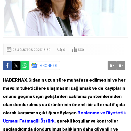
25 AĞUSTOS 2023 18:59
0
530
A
A
ABONE OL
+
-
HABERMAX
.
Gıdanın uzun süre muhafaza edilmesini ve her
mevsim tüketicilere ulaşmasını sağlamak ve de kayıpların
önüne geçmek için geliştirilen saklama yöntemlerinden
olan dondurulmuş su ürünlerinin önemli bir alternatif gıda
olarak karşımıza çıktığını söyleyen
Beslenme ve Diyetetik
Uzmanı Fatmagül Öztürk,
gerekli koşullar ve kontroller
sağlandığında dondurulmuş balıkların daha güvenilir ve