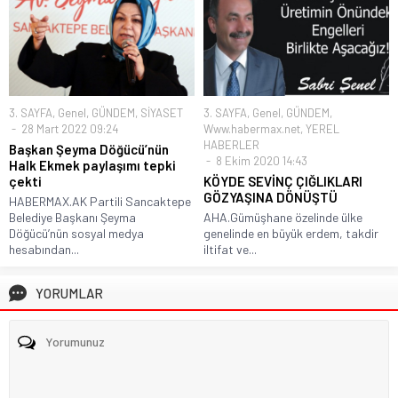
3. SAYFA
,
Genel
,
GÜNDEM
,
SİYASET
3. SAYFA
,
Genel
,
GÜNDEM
,
28 Mart 2022 09:24
Www.habermax.net
,
YEREL
HABERLER
Başkan Şeyma Döğücü’nün
8 Ekim 2020 14:43
Halk Ekmek paylaşımı tepki
çekti
KÖYDE SEVİNÇ ÇIĞLIKLARI
GÖZYAŞINA DÖNÜŞTÜ
HABERMAX.AK Partili Sancaktepe
Belediye Başkanı Şeyma
AHA.Gümüşhane özelinde ülke
Döğücü’nün sosyal medya
genelinde en büyük erdem, takdir
hesabından...
iltifat ve...
YORUMLAR