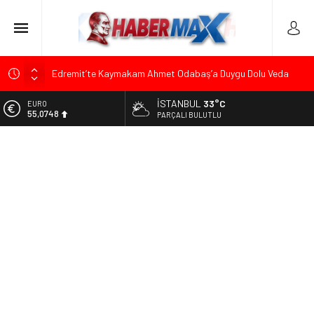
Edremit’te Kaymakam Ahmet Odabaş’a Duygu Dolu Veda
Gecesi
İSTANBUL
33°C
ALTIN
Tarihçi Yusuf Halaçoğlu’ndan TBMM’ye Sunulan Yasa Teklifine
6.623,43
PARÇALI BULUTLU
Sert Eleştiri: “Osmanlı’nın Hukuk Anlayışının Gerisine
Düşüldü”
BİST
13.785,25
CHP’nin Eski Tuzla İlçe Başkanı Hasan Uzunyayla’dan Atama
İddialarına Yalanlama
DOLAR
47,7048
Başkan Orhan Çerkez duyurdu: Çekmeköy’de Gençlik
Merkezi’nin temeli atıldı
EURO
55,0748
Soner Çiçekli’den Çekmeköy Meclisi’nde Eleştiri: “Enerjimizi
Hizmete Değil, Krizlere Harcadık”