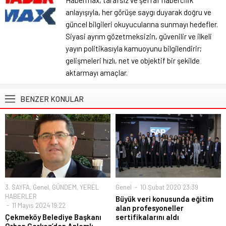
Habermax, tarafsız ve şeffaf habercilik
anlayışıyla, her görüşe saygı duyarak doğru ve
güncel bilgileri okuyucularına sunmayı hedefler.
Siyasi ayrım gözetmeksizin, güvenilir ve ilkeli
yayın politikasıyla kamuoyunu bilgilendirir;
gelişmeleri hızlı, net ve objektif bir şekilde
aktarmayı amaçlar.
BENZER KONULAR
3. SAYFA
,
Genel
,
GÜNDEM
,
YEREL
Genel
10 Şubat 2020 23:39
HABERLER
Büyük veri konusunda eğitim
11 Mayıs 2024 19:22
alan profesyoneller
Çekmeköy Belediye Başkanı
sertifikalarını aldı
Orhan Çerkez’den Anlamlı