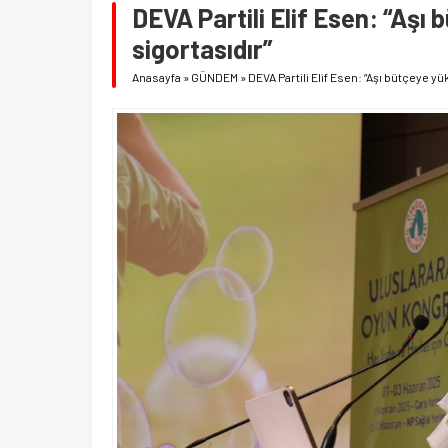
DEVA Partili Elif Esen: “Aşı 
sigortasıdır”
Anasayfa
»
GÜNDEM
»
DEVA Partili Elif Esen: “Aşı bütçeye yü