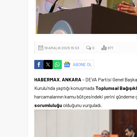
19 ARALIK 2025 15:53
0
877
ABONE OL
HABERMAX. ANKARA
– DEVA Partisi Genel Başkan
Kurulu’nda yaptığı konuşmada
Toplumsal Bağışıkl
harcamalarının kamu bütçesindeki yerini gündeme geti
sorumluluğu
olduğunu vurguladı.