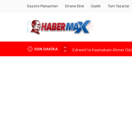
Gazete Manşetleri
Sitene Ekle
Üyelik
Tüm Yazarlar
SON DAKİKA
Edremit’te Kaymakam Ahmet Odab
Tarihçi Yusuf Halaçoğlu’ndan TBMM’
Gerisine Düşüldü”
CHP’nin Eski Tuzla İlçe Başkanı 
Başkan Orhan Çerkez duyurdu: Çekm
Soner Çiçekli’den Çekmeköy Meclisi’