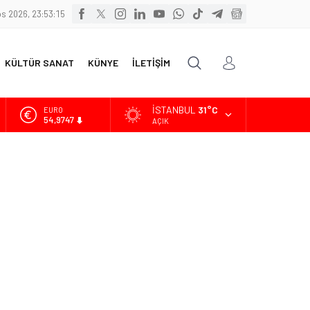
s 2026, 23:53:16
KÜLTÜR SANAT
KÜNYE
İLETİŞİM
İSTANBUL
31°C
ALTIN
6.499,25
AÇIK
BİST
13.798,82
DOLAR
47,5921
EURO
54,9747