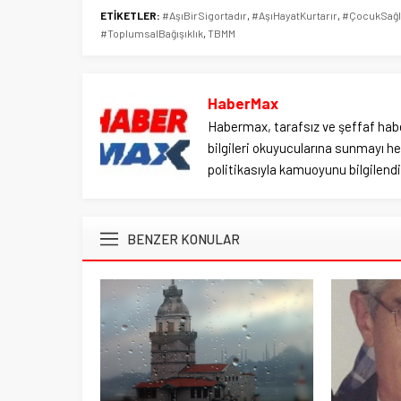
ETİKETLER:
#AşıBirSigortadır
,
#AşıHayatKurtarır
,
#ÇocukSağlı
#ToplumsalBağışıklık
,
TBMM
HaberMax
Habermax, tarafsız ve şeffaf habe
bilgileri okuyucularına sunmayı hed
politikasıyla kamuoyunu bilgilendir
BENZER KONULAR