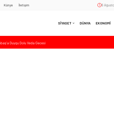
Künye
İletişim
6 Ağusto
SİYASET
DÜNYA
EKONOMİ
aş’a Duygu Dolu Veda Gecesi
ye Sunulan Yasa Teklifine Sert Eleştiri: “Osmanlı’nın Hukuk Anlayışının
Hasan Uzunyayla’dan Atama İddialarına Yalanlama
eköy’de Gençlik Merkezi’nin temeli atıldı
nde Eleştiri: “Enerjimizi Hizmete Değil, Krizlere Harcadık”