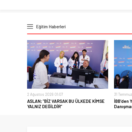
Eğitim Haberleri
2 Ağustos 2026 01:07
31 Temmuz
ASLAN; “BİZ VARSAK BU ÜLKEDE KİMSE
İBB’den 
YALNIZ DEĞİLDİR”
Danışman