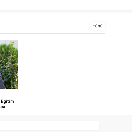
TÜMÜ
 Eğitim
ası