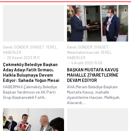
Genel
,
GÜNDEM
,
SİYASET
,
YEREL
Genel
,
GÜNDEM
,
SİYASET
,
HABERLER
Www.habermax.net
,
YEREL
20 Kasım 2023 18:11
HABERLER
4 Aralık 2020 15:56
Çekmeköy Belediye Başkan
Aday Adayı Fatih Sırmacı,
BAŞKAN MUSTAFA KAVUŞ
Halkla Buluşmaya Devam
MAHALLE ZİYARETLERİNE
Ediyor: Sahada Yoğun Mesai
DEVAM EDİYOR
HABERMAX.Çekmeköy Belediye
AHA.Meram Belediye Başkanı
Başkan Yardımcısı ve AK Parti
Mustafa Kavuş, mahalle
Grup Başkanvekili Fatih...
ziyaretlerine Havzan, Melikşah,
Alavardı,...