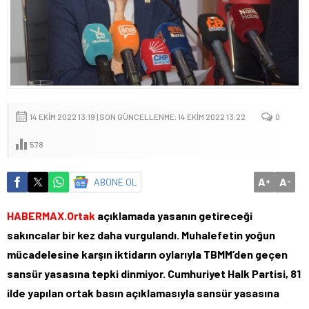
14 EKIM 2022 13:19 | SON GÜNCELLENME: 14 EKIM 2022 13:22
0
578
A
A
ABONE OL
+
-
HABERMAX.Ortak
açıklamada yasanın getireceği
sakıncalar bir kez daha vurgulandı. Muhalefetin yoğun
mücadelesine karşın iktidarın oylarıyla TBMM’den geçen
sansür yasasına tepki dinmiyor. Cumhuriyet Halk Partisi, 81
ilde yapılan ortak basın açıklamasıyla sansür yasasına