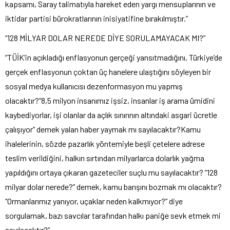
kapsamı, Saray talimatıyla hareket eden yargı mensuplarının ve
iktidar partisi bürokratlarının inisiyatifine bırakılmıştır.”
“128 MİLYAR DOLAR NEREDE DİYE SORULAMAYACAK MI?”
“TÜİK’in açıkladığı enflasyonun gerçeği yansıtmadığını, Türkiye’de
gerçek enflasyonun çoktan üç hanelere ulaştığını söyleyen bir
sosyal medya kullanıcısı dezenformasyon mu yapmış
olacaktır?“8,5 milyon insanımız işsiz, insanlar iş arama ümidini
kaybediyorlar, işi olanlar da açlık sınırının altındaki asgari ücretle
çalışıyor” demek yalan haber yaymak mı sayılacaktır?Kamu
ihalelerinin, sözde pazarlık yöntemiyle beşli çetelere adrese
teslim verildiğini, halkın sırtından milyarlarca dolarlık yağma
yapıldığını ortaya çıkaran gazeteciler suçlu mu sayılacaktır? “128
milyar dolar nerede?” demek, kamu barışını bozmak mı olacaktır?
“Ormanlarımız yanıyor, uçaklar neden kalkmıyor?” diye
sorgulamak, bazı savcılar tarafından halkı paniğe sevk etmek mi
sayılacaktır?”