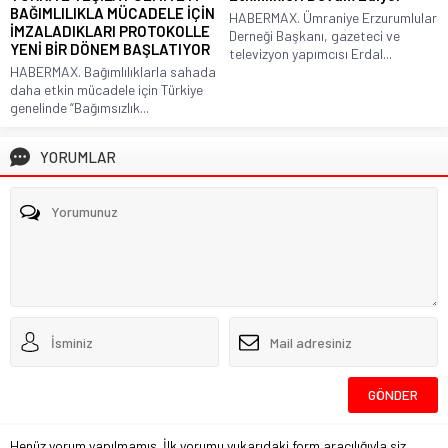
BAĞIMLILIKLA MÜCADELE İÇİN
HABERMAX. Ümraniye Erzurumlular
İMZALADIKLARI PROTOKOLLE
Derneği Başkanı, gazeteci ve
YENİ BİR DÖNEM BAŞLATIYOR
televizyon yapımcısı Erdal...
HABERMAX. Bağımlılıklarla sahada
daha etkin mücadele için Türkiye
genelinde “Bağımsızlık...
YORUMLAR
Henüz yorum yapılmamış. İlk yorumu yukarıdaki form aracılığıyla siz