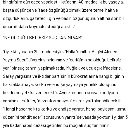
bir girişim dün gece yasalaştı. İktidarın, 40 maddelik bu yasayla,
başta düşünce ve ifade özgürlüğü olmak üzere temel hak ve
özgürlüklerin, gazeteciliğin ve basın özgürlüğünün altına son bir
dinamit daha koymak istediği açıktır.”
“NE OLDUĞU BELİRSİZ SUÇ TANIMI VAR”
“Öyle ki, yasanın 29. maddesiyle, “Halkı Yanıltıcı Bilgiyi Alenen
Yayma Suçu” diyerek sınırlarının ve içeriğinin ne olduğu belirsiz
yeni bir suç tanımı yapılmaktadır. Muğlak ve ucu açık ifadelerle,
Saray yargısına ve iktidar partisinin bürokratlarına hangi bilginin
halkı aldatmaya, korku ve endişe yaymaya yönelik olduğunu
belirleme yetkisi verilecektir. Aynı zamanda sosyal medyada
yapılan eleştiriler, “dezenformasyon” olarak yaftalanabilecektir.
“Hangi haber halkta korku ve endişe yaratır, hangi paylaşım kamu
düzenini tehdit eder” sorusunun yanıtı ise yasada yoktur. 1 yıldan 3
yıla kadar hapis cezası getirilen bu muğlak suç tanımının