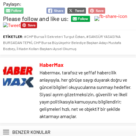
Paylaşın:
Please follow and like us:
ETİKETLER:
#CHP Bursa İl Sekreteri Turgut Özkan
,
#SANSÜR YASASI’NA
BURSA’DAN TEPKİ
,
CHP Bursa Büyükşehir Belediye Başkan Adayı Mustafa
Bozbey
,
İl Kadın Kolları Başkanı Aysel Okumuş
HaberMax
Habermax, tarafsız ve şeffaf habercilik
anlayışıyla, her görüşe saygı duyarak doğru ve
güncel bilgileri okuyucularına sunmayı hedefler.
Siyasi ayrım gözetmeksizin, güvenilir ve ilkeli
yayın politikasıyla kamuoyunu bilgilendirir;
gelişmeleri hızlı, net ve objektif bir şekilde
aktarmayı amaçlar.
BENZER KONULAR