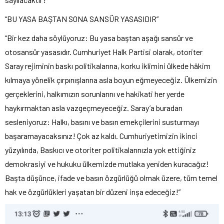
“BU YASA BAŞTAN SONA SANSÜR YASASIDIR”
“Bir kez daha söylüyoruz: Bu yasa baştan aşağı sansür ve
otosansür yasasıdır. Cumhuriyet Halk Partisi olarak, otoriter
Saray rejiminin baskı politikalarına, korku iklimini ülkede hâkim
kılmaya yönelik çırpınışlarına asla boyun eğmeyeceğiz. Ülkemizin
gerçeklerini, halkımızın sorunlarını ve hakikati her yerde
haykırmaktan asla vazgeçmeyeceğiz. Saray’a buradan
sesleniyoruz: Halkı, basını ve basın emekçilerini susturmayı
başaramayacaksınız! Çok az kaldı. Cumhuriyetimizin ikinci
yüzyılında, Baskıcı ve otoriter politikalarınızla yok ettiğiniz
demokrasiyi ve hukuku ülkemizde mutlaka yeniden kuracağız!
Başta düşünce, ifade ve basın özgürlüğü olmak üzere, tüm temel
hak ve özgürlükleri yaşatan bir düzeni inşa edeceğiz!”