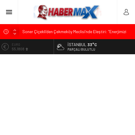
Soner Çiçekli’den Çekmeköy Meclisi’nde Eleştiri: “Enerjimizi
Hizmete Değil, Krizlere Harcadık”
İSTANBUL
33°C
ALTIN
Edremit’te Kaymakam Ahmet Odabaş’a Duygu Dolu Veda
6.662,82
PARÇALI BULUTLU
Gecesi
BİST
Tarihçi Yusuf Halaçoğlu’ndan TBMM’ye Sunulan Yasa Teklifine
13.779,39
Sert Eleştiri: “Osmanlı’nın Hukuk Anlayışının Gerisine
Düşüldü”
DOLAR
47,6961
CHP’nin Eski Tuzla İlçe Başkanı Hasan Uzunyayla’dan Atama
İddialarına Yalanlama
EURO
55,1808
İdris Şahin’den Adalet Komisyonu’nda Sert Tepki: “Bu Yol Yol
Değil”