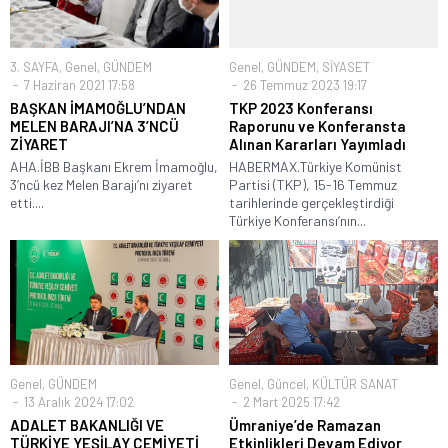
3. SAYFA
,
Genel
,
GÜNDEM
Genel
,
GÜNDEM
,
SİYASET
7 Haziran 2021 17:58
26 Temmuz 2023 19:17
BAŞKAN İMAMOĞLU’NDAN
TKP 2023 Konferansı
MELEN BARAJI’NA 3’NCÜ
Raporunu ve Konferansta
ZİYARET
Alınan Kararları Yayımladı
AHA.İBB Başkanı Ekrem İmamoğlu,
HABERMAX.Türkiye Komünist
3’ncü kez Melen Barajı’nı ziyaret
Partisi (TKP), 15-16 Temmuz
etti....
tarihlerinde gerçekleştirdiği
Türkiye Konferansı’nın...
Genel
,
GÜNDEM
Genel
,
Güncel
,
KÜLTÜR SANAT
13 Aralık 2024 17:02
2 Mart 2025 17:42
ADALET BAKANLIĞI VE
Ümraniye’de Ramazan
TÜRKİYE YEŞİLAY CEMİYETİ
Etkinlikleri Devam Ediyor