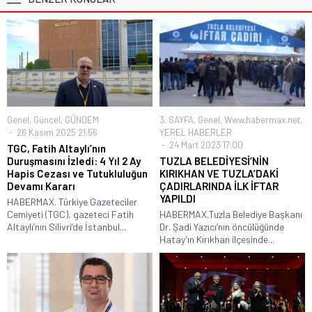
Genel
,
Güncel
,
GÜNDEM
3. SAYFA
,
Genel
,
Www.habermax.net
,
26 Kasım 2025 21:56
YEREL HABERLER
24 Mart 2023 17:00
TGC, Fatih Altaylı’nın
Duruşmasını İzledi: 4 Yıl 2 Ay
TUZLA BELEDİYESİ’NİN
Hapis Cezası ve Tutukluluğun
KIRIKHAN VE TUZLA’DAKİ
Devamı Kararı
ÇADIRLARINDA İLK İFTAR
YAPILDI
HABERMAX. Türkiye Gazeteciler
Cemiyeti (TGC), gazeteci Fatih
HABERMAX.Tuzla Belediye Başkanı
Altaylı’nın Silivri’de İstanbul...
Dr. Şadi Yazıcı’nın öncülüğünde
Hatay’ın Kırıkhan ilçesinde...