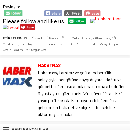
Paylaşın:
Please follow and like us:
ETİKETLER:
#"CHP İstanbul İl Başkanı Özgür Çelik
,
#delege #kurultay
,
#Özgür
Çelik
,
chp
,
Kurultay Delegelerinin İmzalarını CHP Genel Başkan Adayı Özgür
Özel'e Teslim Etti"
,
Özgür Özel
HaberMax
Habermax, tarafsız ve şeffaf habercilik
anlayışıyla, her görüşe saygı duyarak doğru ve
güncel bilgileri okuyucularına sunmayı hedefler.
Siyasi ayrım gözetmeksizin, güvenilir ve ilkeli
yayın politikasıyla kamuoyunu bilgilendirir;
gelişmeleri hızlı, net ve objektif bir şekilde
aktarmayı amaçlar.
BENZER KONULAR