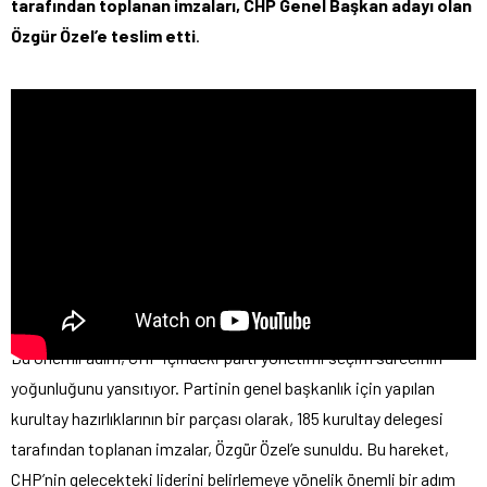
tarafından toplanan imzaları, CHP Genel Başkan adayı olan
Özgür Özel’e teslim etti
.
Bu önemli adım, CHP içindeki parti yönetimi seçim sürecinin
yoğunluğunu yansıtıyor. Partinin genel başkanlık için yapılan
kurultay hazırlıklarının bir parçası olarak, 185 kurultay delegesi
tarafından toplanan imzalar, Özgür Özel’e sunuldu. Bu hareket,
CHP’nin gelecekteki liderini belirlemeye yönelik önemli bir adım