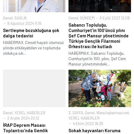
Genel
,
SAĞLIK
Genel
,
GÜNDEM
9 Eylül 2023 12:08
9 Ağustos 2024 11:15
Sabancı Topluluğu,
Sertleşme bozukluğuna şok
Cumhuriyet’in 100’üncü yılını
dalga tedavisi
Şef Cem Mansur yönetiminde
Türkiye Gençlik Filarmoni
HABERMAX. Cinsel hayatı olumsuz
Orkestrası ile kutladı
yönde etkileyebilen ve toplumda
oldukça sık...
HABERMAX. Sabancı Topluluğu,
Cumhuriyet’in 100. yılını, Şef Cem
Mansur yönetimindeki...
Genel
,
YEREL HABERLER
3. SAYFA
,
Genel
,
Www.habermax.net
,
2 Aralık 2024 20:12
YEREL HABERLER
4 Ekim 2022 16:38
İRAP Deprem Masası
Toplantısı’nda Gemlik
Sokak hayvanları Koruma