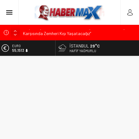
Üsküdar’da Başkan Vekili Seçimi Sonrası Siyasi Gerilim:
Özgür Çelik’ten “Sinsi Plan ve Operasyon” Tepkisi
İSTANBUL
29°C
ALTIN
Muharrem İnce’den Mehmet Şimşek’e Sert Tepki: “Düşün Bu
6.635,91
HAFIF YAĞMURLU
Milletin Yakasından”
BİST
Ümit Özdağ’dan Gazilere Destek: “Türkiye, Gazilerinin
13.779,39
Taleplerini Kabul Etmeli”
DOLAR
TOKDEF Başkanı Fevzi Can Büşürüm’de Sert Konuştu: “Bu
47,7178
Toprakları Teslim Etmeyeceğiz”
EURO
Kılıçdaroğlu’ndan “Türk Baharı” Mesajı: “Milletimizin Birliği
55,1513
Karşısında Zemheri Kışı Yaşatacağız”