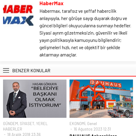
HaberMax
Habermax, tarafsız ve şeffaf habercilik
anlayışıyla, her görüşe saygı duyarak doğru ve
güncel bilgileri okuyucularına sunmayı hedefler.
Siyasi ayrım gözetmeksizin, güvenilir ve ilkeli
yayın politikasıyla kamuoyunu bilgilendirir;
gelişmeleri hızlı, net ve objektif bir şekilde
aktarmayı amaçlar.
BENZER KONULAR
GÜNDEM
,
SİYASET
,
YEREL
EKONOMİ
,
Genel
HABERLER
16 Ağustos 2023 12:31
18 Aralık 2018 23:36
BAUHAUS Ankaralılara