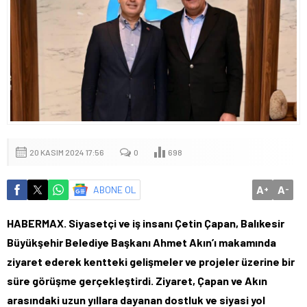
20 KASIM 2024 17:56
0
698
A
A
ABONE OL
+
-
HABERMAX. Siyasetçi ve iş insanı Çetin Çapan, Balıkesir
Büyükşehir Belediye Başkanı Ahmet Akın’ı makamında
ziyaret ederek kentteki gelişmeler ve projeler üzerine bir
süre görüşme gerçekleştirdi. Ziyaret, Çapan ve Akın
arasındaki uzun yıllara dayanan dostluk ve siyasi yol