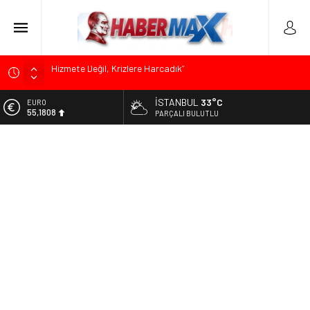
Edremit’te Kaymakam Ahmet Odabaş’a Duygu Dolu Veda
Gecesi
İSTANBUL
33°C
ALTIN
Tarihçi Yusuf Halaçoğlu’ndan TBMM’ye Sunulan Yasa Teklifine
6.662,82
PARÇALI BULUTLU
Sert Eleştiri: “Osmanlı’nın Hukuk Anlayışının Gerisine
Düşüldü”
BİST
13.779,39
CHP’nin Eski Tuzla İlçe Başkanı Hasan Uzunyayla’dan Atama
İddialarına Yalanlama
DOLAR
47,6961
Başkan Orhan Çerkez duyurdu: Çekmeköy’de Gençlik
Merkezi’nin temeli atıldı
EURO
55,1808
Soner Çiçekli’den Çekmeköy Meclisi’nde Eleştiri: “Enerjimizi
Hizmete Değil, Krizlere Harcadık”