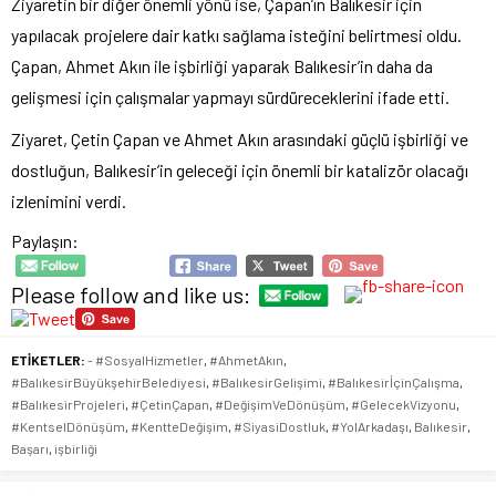
Ziyaretin bir diğer önemli yönü ise, Çapan’ın Balıkesir için
yapılacak projelere dair katkı sağlama isteğini belirtmesi oldu.
Çapan, Ahmet Akın ile işbirliği yaparak Balıkesir’in daha da
gelişmesi için çalışmalar yapmayı sürdüreceklerini ifade etti.
Ziyaret, Çetin Çapan ve Ahmet Akın arasındaki güçlü işbirliği ve
dostluğun, Balıkesir’in geleceği için önemli bir katalizör olacağı
izlenimini verdi.
Paylaşın:
Please follow and like us:
ETİKETLER:
- #SosyalHizmetler
,
#AhmetAkın
,
#BalıkesirBüyükşehirBelediyesi
,
#BalıkesirGelişimi
,
#BalıkesirİçinÇalışma
,
#BalıkesirProjeleri
,
#ÇetinÇapan
,
#DeğişimVeDönüşüm
,
#GelecekVizyonu
,
#KentselDönüşüm
,
#KentteDeğişim
,
#SiyasiDostluk
,
#YolArkadaşı
,
Balıkesir
,
Başarı
,
işbirliği