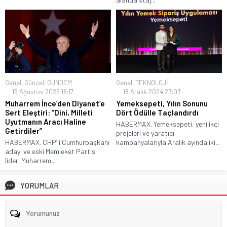
Genel
,
Güncel
,
GÜNDEM
Genel
,
TEKNOLOJİ
15 Ağustos 2025 16:17
18 Aralık 2024 23:03
Muharrem İnce’den Diyanet’e
Yemeksepeti, Yılın Sonunu
Sert Eleştiri: “Dini, Milleti
Dört Ödülle Taçlandırdı
Uyutmanın Aracı Haline
HABERMAX. Yemeksepeti, yenilikçi
Getirdiler”
projeleri ve yaratıcı
HABERMAX. CHP’li Cumhurbaşkanı
kampanyalarıyla Aralık ayında iki...
adayı ve eski Memleket Partisi
lideri Muharrem...
YORUMLAR