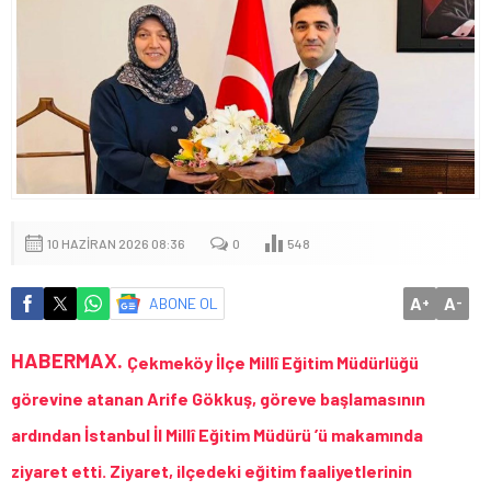
10 HAZIRAN 2026 08:36
0
548
A
A
ABONE OL
+
-
HABERMAX.
Çekmeköy İlçe Millî Eğitim Müdürlüğü
görevine atanan
Arife Gökkuş
, göreve başlamasının
ardından İstanbul İl Millî Eğitim Müdürü ’ü makamında
ziyaret etti. Ziyaret, ilçedeki eğitim faaliyetlerinin