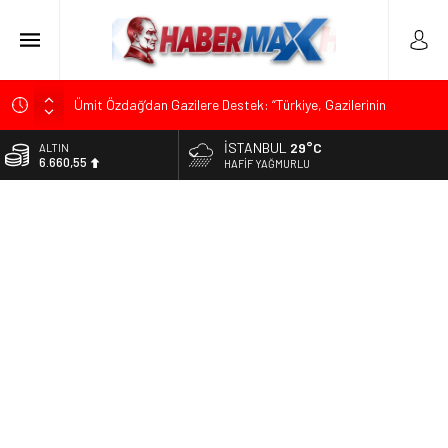
Ümit Özdağ’dan Gazilere Destek: “Türkiye, Gazilerinin
Taleplerini Kabul Etmeli”
İSTANBUL
29°C
ALTIN
TOKDEF Başkanı Fevzi Can Büşürüm’de Sert Konuştu: “Bu
6.660,55
HAFIF YAĞMURLU
Toprakları Teslim Etmeyeceğiz”
BİST
Çevrecik Büşürüm Yayla Şenliği’nde Siyaset ve Memleket
13.779,39
Buluştu: Kurtgöz’den “Yeni Yolda Birlikte Yürüyeceğiz” Mesajı
DOLAR
TKP Genel Sekreteri Kemal Okuyan Havana’da Konuştu:
47,7111
“Zincirlerini Kırması Gereken İşçi Sınıfıdır”
EURO
Muharrem İnce’den Mehmet Şimşek’e Sert Tepki: “Düşün Bu
55,1881
Milletin Yakasından”