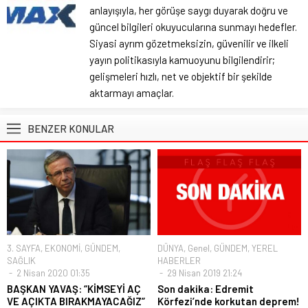
anlayışıyla, her görüşe saygı duyarak doğru ve
güncel bilgileri okuyucularına sunmayı hedefler.
Siyasi ayrım gözetmeksizin, güvenilir ve ilkeli
yayın politikasıyla kamuoyunu bilgilendirir;
gelişmeleri hızlı, net ve objektif bir şekilde
aktarmayı amaçlar.
BENZER KONULAR
3. SAYFA
,
EKONOMİ
,
GÜNDEM
,
DÜNYA
,
Genel
,
GÜNDEM
,
YEREL
SAĞLIK
HABERLER
2 Nisan 2020 01:35
29 Nisan 2019 21:24
BAŞKAN YAVAŞ: “KİMSEYİ AÇ
Son dakika: Edremit
VE AÇIKTA BIRAKMAYACAĞIZ”
Körfezi’nde korkutan deprem!