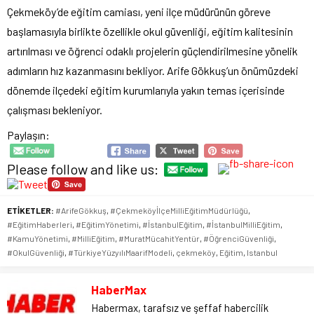
Çekmeköy’de eğitim camiası, yeni ilçe müdürünün göreve
başlamasıyla birlikte özellikle okul güvenliği, eğitim kalitesinin
artırılması ve öğrenci odaklı projelerin güçlendirilmesine yönelik
adımların hız kazanmasını bekliyor. Arife Gökkuş’un önümüzdeki
dönemde ilçedeki eğitim kurumlarıyla yakın temas içerisinde
çalışması bekleniyor.
Paylaşın:
Please follow and like us:
ETİKETLER:
#ArifeGökkuş
,
#ÇekmeköyİlçeMilliEğitimMüdürlüğü
,
#EğitimHaberleri
,
#EğitimYönetimi
,
#İstanbulEğitim
,
#İstanbulMilliEğitim
,
#KamuYönetimi
,
#MilliEğitim
,
#MuratMücahitYentür
,
#ÖğrenciGüvenliği
,
#OkulGüvenliği
,
#TürkiyeYüzyılıMaarifModeli
,
çekmeköy
,
Eğitim
,
Istanbul
HaberMax
Habermax, tarafsız ve şeffaf habercilik