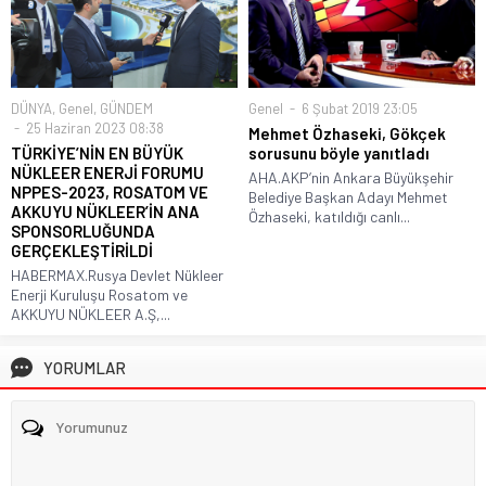
DÜNYA
,
Genel
,
GÜNDEM
Genel
6 Şubat 2019 23:05
25 Haziran 2023 08:38
Mehmet Özhaseki, Gökçek
TÜRKİYE’NİN EN BÜYÜK
sorusunu böyle yanıtladı
NÜKLEER ENERJİ FORUMU
AHA.AKP’nin Ankara Büyükşehir
NPPES-2023, ROSATOM VE
Belediye Başkan Adayı Mehmet
AKKUYU NÜKLEER’İN ANA
Özhaseki, katıldığı canlı...
SPONSORLUĞUNDA
GERÇEKLEŞTİRİLDİ
HABERMAX.Rusya Devlet Nükleer
Enerji Kuruluşu Rosatom ve
AKKUYU NÜKLEER A.Ş,...
YORUMLAR