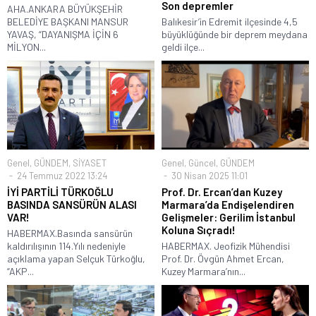
Son depremler
AHA.ANKARA BÜYÜKŞEHİR
BELEDİYE BAŞKANI MANSUR
Balıkesir’in Edremit ilçesinde 4,5
YAVAŞ, “DAYANIŞMA İÇİN 6
büyüklüğünde bir deprem meydana
MİLYON...
geldi ilçe...
Genel
,
GÜNDEM
,
SİYASET
Genel
,
Güncel
,
GÜNDEM
24 Temmuz 2022 13:24
30 Nisan 2025 11:01
İYİ PARTİLİ TÜRKOĞLU
Prof. Dr. Ercan’dan Kuzey
BASINDA SANSÜRÜN ALASI
Marmara’da Endişelendiren
VAR!
Gelişmeler: Gerilim İstanbul
Koluna Sıçradı!
HABERMAX.Basında sansürün
kaldırılışının 114.Yılı nedeniyle
HABERMAX. Jeofizik Mühendisi
açıklama yapan Selçuk Türkoğlu,
Prof. Dr. Övgün Ahmet Ercan,
“AKP...
Kuzey Marmara’nın...