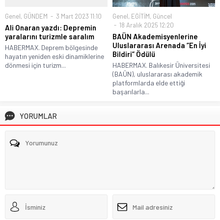
Genel
,
GÜNDEM
3 Mart 2023 11:10
Genel
,
EĞİTİM
,
Güncel
18 Aralık 2025 12:20
Ali Onaran yazdı: Depremin
yaralarını turizmle saralım
BAÜN Akademisyenlerine
Uluslararası Arenada “En İyi
HABERMAX. Deprem bölgesinde
Bildiri” Ödülü
hayatın yeniden eski dinamiklerine
dönmesi için turizm...
HABERMAX. Balıkesir Üniversitesi
(BAÜN), uluslararası akademik
platformlarda elde ettiği
başarılarla...
YORUMLAR