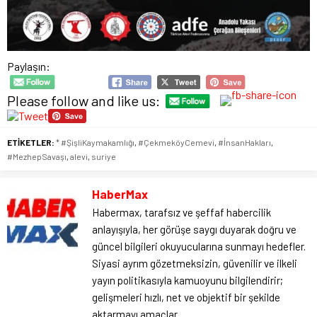
Paylaşın:
Please follow and like us:
ETİKETLER:
* #ŞişliKaymakamlığı
,
#ÇekmeköyCemevi
,
#İnsanHakları
,
#MezhepSavaşı
,
alevi
,
suriye
HaberMax
Habermax, tarafsız ve şeffaf habercilik
anlayışıyla, her görüşe saygı duyarak doğru ve
güncel bilgileri okuyucularına sunmayı hedefler.
Siyasi ayrım gözetmeksizin, güvenilir ve ilkeli
yayın politikasıyla kamuoyunu bilgilendirir;
gelişmeleri hızlı, net ve objektif bir şekilde
aktarmayı amaçlar.