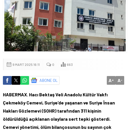
9 MART 2025 16:11
0
663
A
A
ABONE OL
+
-
HABERMAX. Hacı Bektaş Veli Anadolu Kültür Vakfı
Çekmeköy Cemevi, Suriye’de yaşanan ve Suriye İnsan
Hakları Gözlemevi (SOHR) tarafından 311 kişinin
öldürüldüğü açıklanan olaylara sert tepki gösterdi.
Cemevi yönetimi, ölüm bilançosunun bu sayının çok