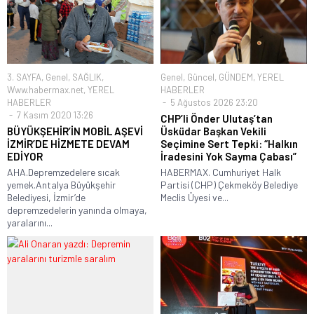
3. SAYFA
,
Genel
,
SAĞLIK
,
Genel
,
Güncel
,
GÜNDEM
,
YEREL
Www.habermax.net
,
YEREL
HABERLER
HABERLER
5 Ağustos 2026 23:20
7 Kasım 2020 13:26
CHP’li Önder Ulutaş’tan
BÜYÜKŞEHİR’İN MOBİL AŞEVİ
Üsküdar Başkan Vekili
İZMİR’DE HİZMETE DEVAM
Seçimine Sert Tepki: “Halkın
EDİYOR
İradesini Yok Sayma Çabası”
AHA.Depremzedelere sıcak
HABERMAX. Cumhuriyet Halk
yemek.Antalya Büyükşehir
Partisi (CHP) Çekmeköy Belediye
Belediyesi, İzmir’de
Meclis Üyesi ve...
depremzedelerin yanında olmaya,
yaralarını...