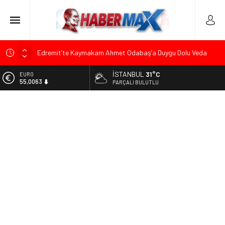
Edremit’te Kaymakam Ahmet Odabaş’a Duygu Dolu Veda
Gecesi
İSTANBUL
31°C
ALTIN
Tarihçi Yusuf Halaçoğlu’ndan TBMM’ye Sunulan Yasa Teklifine
6.543,59
PARÇALI BULUTLU
Sert Eleştiri: “Osmanlı’nın Hukuk Anlayışının Gerisine
Düşüldü”
BİST
13.798,82
CHP’nin Eski Tuzla İlçe Başkanı Hasan Uzunyayla’dan Atama
İddialarına Yalanlama
DOLAR
47,7010
Başkan Orhan Çerkez duyurdu: Çekmeköy’de Gençlik
Merkezi’nin temeli atıldı
EURO
55,0063
Soner Çiçekli’den Çekmeköy Meclisi’nde Eleştiri: “Enerjimizi
Hizmete Değil, Krizlere Harcadık”