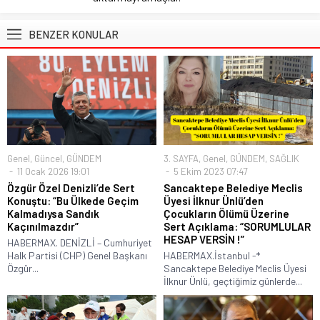
BENZER KONULAR
Genel
,
Güncel
,
GÜNDEM
3. SAYFA
,
Genel
,
GÜNDEM
,
SAĞLIK
11 Ocak 2026 19:01
5 Ekim 2023 07:47
Özgür Özel Denizli’de Sert
Sancaktepe Belediye Meclis
Konuştu: “Bu Ülkede Geçim
Üyesi İlknur Ünlü’den
Kalmadıysa Sandık
Çocukların Ölümü Üzerine
Kaçınılmazdır”
Sert Açıklama: “SORUMLULAR
HESAP VERSİN !”
HABERMAX. DENİZLİ – Cumhuriyet
Halk Partisi (CHP) Genel Başkanı
HABERMAX.İstanbul -*
Özgür...
Sancaktepe Belediye Meclis Üyesi
İlknur Ünlü, geçtiğimiz günlerde...