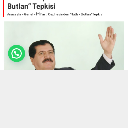
Butlan” Tepkisi
Anasayfa
»
Genel
»
İYİ Parti Cephesinden “Mutlak Butlan” Tepkisi
23 MAYIS 2026 21:40
0
682
A
A
ABONE OL
+
-