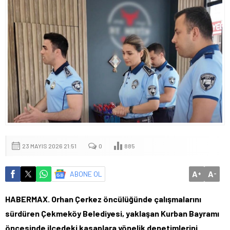
23 MAYIS 2026 21:51
0
885
A
A
ABONE OL
+
-
HABERMAX. Orhan Çerkez öncülüğünde çalışmalarını
sürdüren Çekmeköy Belediyesi, yaklaşan Kurban Bayramı
öncesinde ilçedeki kasaplara yönelik denetimlerini