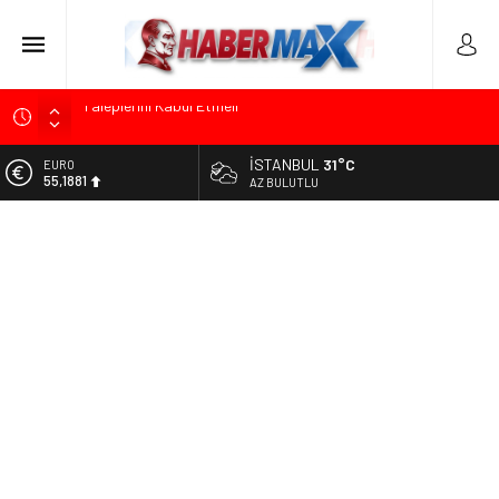
TOKDEF Başkanı Fevzi Can Büşürüm’de Sert Konuştu: “Bu
Toprakları Teslim Etmeyeceğiz”
İSTANBUL
31°C
ALTIN
Çevrecik Büşürüm Yayla Şenliği’nde Siyaset ve Memleket
6.660,55
AZ BULUTLU
Buluştu: Kurtgöz’den “Yeni Yolda Birlikte Yürüyeceğiz” Mesajı
BİST
TKP Genel Sekreteri Kemal Okuyan Havana’da Konuştu:
13.779,39
“Zincirlerini Kırması Gereken İşçi Sınıfıdır”
DOLAR
Menderes Belediye Başkanı İlkay Çiçek Görevden
47,7111
Uzaklaştırıldı
EURO
Ümit Özdağ’dan Gazilere Destek: “Türkiye, Gazilerinin
55,1881
Taleplerini Kabul Etmeli”