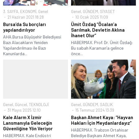
3. SAYFA
,
EKONOMİ
,
Genel
Genel
,
GÜNDEM
,
SİYASET
21 Haziran 2021 18:28
10 Ocak 2025 11:09
Bursa’da Su borçları
Ümit Özdağ “Öcalan’a
yapılandırılıyor
Sarılmak, Devletin Aklına
İhanet Olur”
AHA.Bursa Büyüşehir Belediyesi
Bazı Alacakların Yeniden
HABERMAX. Prof. Dr. Ümit Özdağ:
Yapılandırılması ile Bazı
Bu sabah Karaman’a gelince
Kanunlarda...
önce...
Genel
,
Güncel
,
TEKNOLOJİ
Genel
,
GÜNDEM
,
SAĞLIK
31 Mayıs 2025 12:10
15 Temmuz 2024 13:39
Kale Alarm X İzmir
Başkan Ahmet Kaya: “Hayvan
Lansmanıyla Geleceğin
Hakları İçin Meydanlardayız”
Güvenliğine Yön Veriyor
HABERMAX. Trabzon Ortahisar
HABERMAX. Kale Endüstri
Belediye Başkanı Ahmet Kaya,