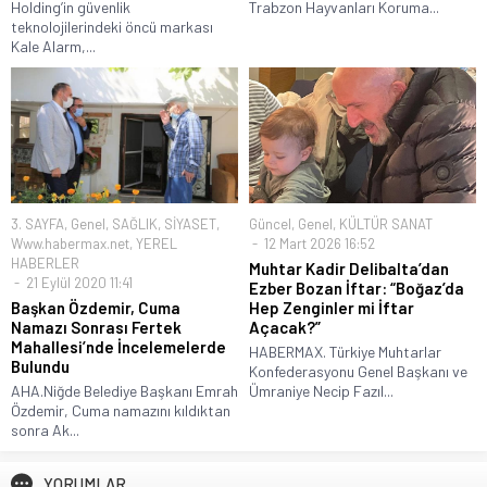
Holding’in güvenlik
Trabzon Hayvanları Koruma...
teknolojilerindeki öncü markası
Kale Alarm,...
3. SAYFA
,
Genel
,
SAĞLIK
,
SİYASET
,
Güncel
,
Genel
,
KÜLTÜR SANAT
Www.habermax.net
,
YEREL
12 Mart 2026 16:52
HABERLER
Muhtar Kadir Delibalta’dan
21 Eylül 2020 11:41
Ezber Bozan İftar: “Boğaz’da
Başkan Özdemir, Cuma
Hep Zenginler mi İftar
Namazı Sonrası Fertek
Açacak?”
Mahallesi’nde İncelemelerde
HABERMAX. Türkiye Muhtarlar
Bulundu
Konfederasyonu Genel Başkanı ve
AHA.Niğde Belediye Başkanı Emrah
Ümraniye Necip Fazıl...
Özdemir, Cuma namazını kıldıktan
sonra Ak...
YORUMLAR