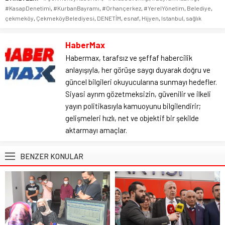
#KasapDenetimi
,
#KurbanBayramı
,
#Orhançerkez
,
#YerelYönetim
,
Belediye
,
çekmeköy
,
ÇekmeköyBelediyesi
,
DENETİM
,
esnaf
,
Hijyen
,
Istanbul
,
sağlık
HaberMax
Habermax, tarafsız ve şeffaf habercilik
anlayışıyla, her görüşe saygı duyarak doğru ve
güncel bilgileri okuyucularına sunmayı hedefler.
Siyasi ayrım gözetmeksizin, güvenilir ve ilkeli
yayın politikasıyla kamuoyunu bilgilendirir;
gelişmeleri hızlı, net ve objektif bir şekilde
aktarmayı amaçlar.
BENZER KONULAR