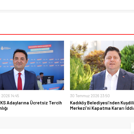
 2026 14:45
30 Temmuz 2026 23:50
YKS Adaylarına Ücretsiz Tercih
Kadıköy Belediyesi’nden Kuşdili
lığı
Merkezi’ni Kapatma Kararı İddi