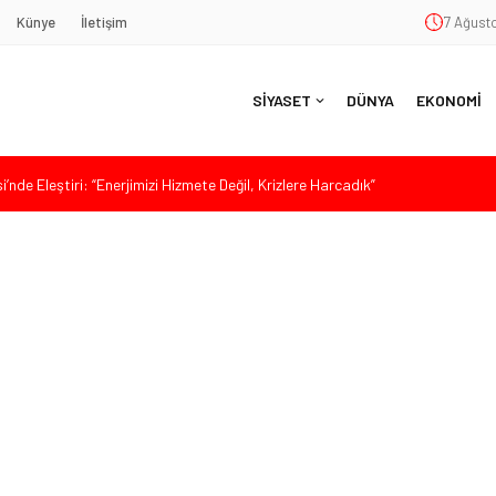
Künye
İletişim
7 Ağusto
SİYASET
DÜNYA
EKONOMİ
nde Eleştiri: “Enerjimizi Hizmete Değil, Krizlere Harcadık”
aş’a Duygu Dolu Veda Gecesi
ye Sunulan Yasa Teklifine Sert Eleştiri: “Osmanlı’nın Hukuk Anlayışının
Hasan Uzunyayla’dan Atama İddialarına Yalanlama
da Sert Tepki: “Bu Yol Yol Değil”