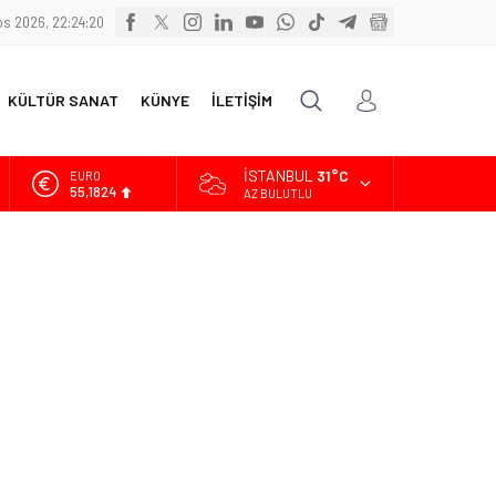
s 2026, 22:24:22
KÜLTÜR SANAT
KÜNYE
İLETİŞİM
İSTANBUL
31°C
ALTIN
6.662,10
AZ BULUTLU
BİST
13.779,39
DOLAR
47,6954
EURO
55,1824