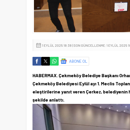
1 EYLÜL 2025 18:38 | SON GÜNCELLENME: 1 EYLÜL 2025 1
ABONE OL
HABERMAX. Çekmeköy Belediye Başkanı Orhan Ç
Çekmeköy Belediyesi Eylül ayı 1. Meclis Toplant
eleştirilerine yanıt veren Çerkez, belediyenin h
şekilde anlattı.