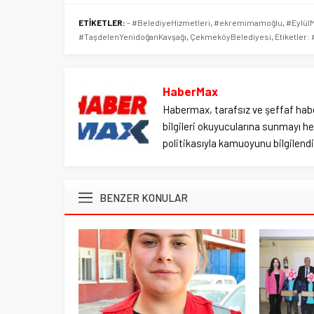
ETİKETLER:
- #BelediyeHizmetleri
,
#ekremimamoğlu
,
#EylülM
#TaşdelenYenidoğanKavşağı
,
ÇekmeköyBelediyesi
,
Etiketler
HaberMax
Habermax, tarafsız ve şeffaf habe
bilgileri okuyucularına sunmayı hed
politikasıyla kamuoyunu bilgilendir
BENZER KONULAR