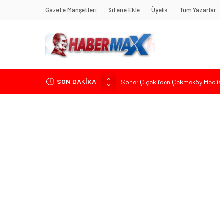
Gazete Manşetleri
Sitene Ekle
Üyelik
Tüm Yazarlar
SON DAKİKA
Soner Çiçekli’den Çekmeköy Meclisi’
Edremit’te Kaymakam Ahmet Odab
Tarihçi Yusuf Halaçoğlu’ndan TBMM’
Gerisine Düşüldü”
CHP’nin Eski Tuzla İlçe Başkanı 
İdris Şahin’den Adalet Komisyonu’n