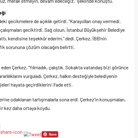
ruz, merak etmeyin, devam edeceğiz,” şeklinde konuştu.
eği
i gecikmelere de açıklık getirdi. “Karayolları onay vermedi,
 çalışmaları geciktirdi. Sağ olsun, İstanbul Büyükşehir Belediye
tı, kendisine teşekkür ederim,” dedi. Çerkez, İBB’nin
fik sorununa çözüm olacağını belirtti.
e eden Çerkez, “Yılmadık, çalıştık. Sokakta vatandaş bizi görünce
rlılıklarını vurguladı. Çerkez, halkın desteğiyle belediyenin
leri hayata geçirdiklerini ifade etti.
rine odaklanan tartışmalarla sona erdi. Çerkez’in konuşmaları,
bir kez daha ortaya koydu.