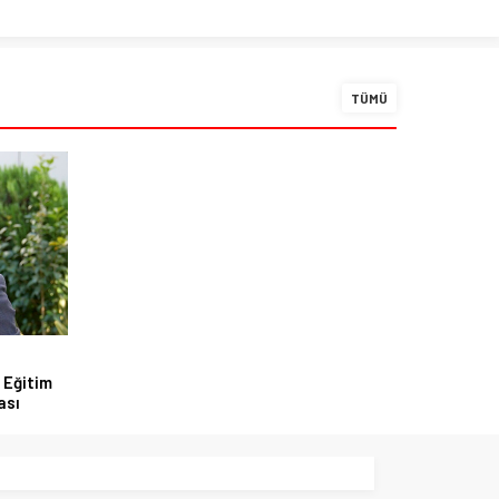
TÜMÜ
 Eğitim
ası