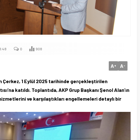
8:48
0
908
A
A
+
-
erkez, 1 Eylül 2025 tarihinde gerçekleştirilen
ısı’na katıldı. Toplantıda, AKP Grup Başkanı Şenol Alan’ın
izmetlerini ve karşılaştıkları engellemeleri detaylı bir