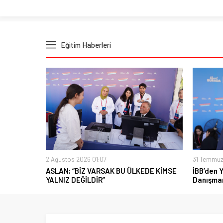
Eğitim Haberleri
2 Ağustos 2026 01:07
31 Temmuz
ASLAN; “BİZ VARSAK BU ÜLKEDE KİMSE
İBB’den 
YALNIZ DEĞİLDİR”
Danışman