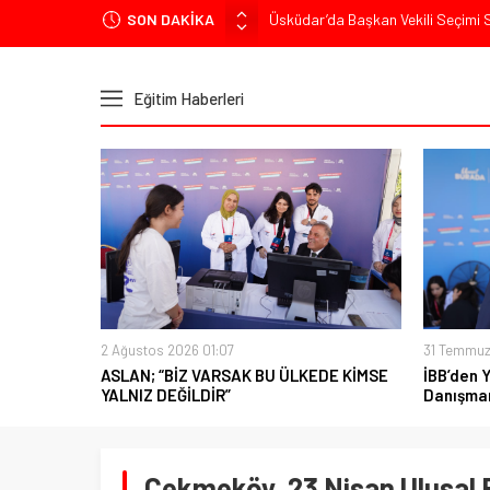
SON DAKİKA
Üsküdar’da Başkan Vekili Seçimi So
Muharrem İnce’den Mehmet Şimşek’e
Ümit Özdağ’dan Gazilere Destek: “T
Eğitim Haberleri
TOKDEF Başkanı Fevzi Can Büşürüm
Kılıçdaroğlu’ndan “Türk Baharı” Mes
2 Ağustos 2026 01:07
31 Temmuz
ASLAN; “BİZ VARSAK BU ÜLKEDE KİMSE
İBB’den 
YALNIZ DEĞİLDİR”
Danışman
Çekmeköy, 23 Nisan Ulusal 