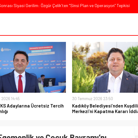
nrası Siyasi Gerilim: Özgür Çelik’ten “Sinsi Plan ve Operasyon” Tepkisi
 Sert Tepki: “Düşün Bu Milletin Yakasından”
ürkiye, Gazilerinin Taleplerini Kabul Etmeli”
’de Sert Konuştu: “Bu Toprakları Teslim Etmeyeceğiz”
ajı: “Milletimizin Birliği Karşısında Zemheri Kışı Yaşatacağız”
 2026 14:45
30 Temmuz 2026 23:50
YKS Adaylarına Ücretsiz Tercih
Kadıköy Belediyesi’nden Kuşdili
lığı
Merkezi’ni Kapatma Kararı İddi
Egemenlik ve Çocuk Bayramı’nı