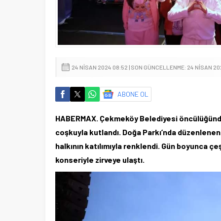
24 NISAN 2024 08:52 | SON GÜNCELLENME: 24 NISAN 20
ABONE OL
HABERMAX. Çekmeköy Belediyesi öncülüğünde,
coşkuyla kutlandı. Doğa Parkı’nda düzenlenen e
halkının katılımıyla renklendi. Gün boyunca çe
konseriyle zirveye ulaştı.