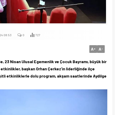
24 08:53
0
727
A
A
+
-
 23 Nisan Ulusal Egemenlik ve Çocuk Bayramı, büyük bir
tkinlikler, başkan Orhan Çerkez’in liderliğinde ilçe
şitli etkinliklerle dolu program, akşam saatlerinde Aydilge