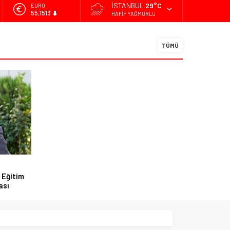
İSTANBUL
29°C
ALTIN
6.635,91
HAFIF YAĞMURLU
BİST
13.779,39
TÜMÜ
DOLAR
47,7178
EURO
55,1513
 Eğitim
ası