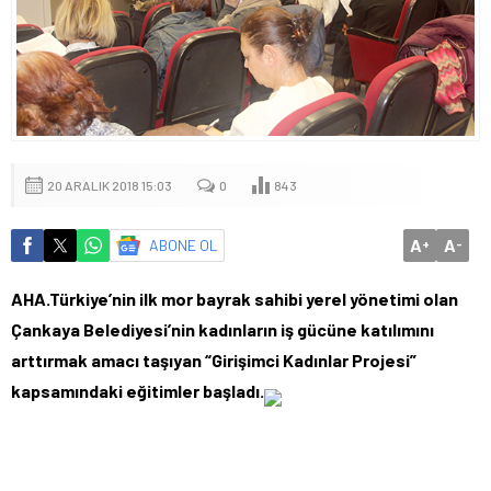
20 ARALIK 2018 15:03
0
843
A
A
ABONE OL
+
-
AHA.Türkiye’nin ilk mor bayrak sahibi yerel yönetimi olan
Çankaya Belediyesi’nin kadınların iş gücüne katılımını
arttırmak amacı taşıyan “Girişimci Kadınlar Projesi”
kapsamındaki eğitimler başladı.