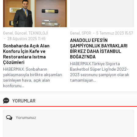
Genel
,
Güncel
,
TEKNOLOJİ
Genel
,
SPOR
5 Temmuz 2023 15:57
28 Ağustos 2025 11:45
ANADOLU EFES’İN
Sonbaharda Açık Alan
ŞAMPİYONLUK BAYRAKLARI
Konforu İçin Kafe ve
BİR KEZ DAHA İSTANBUL
Restoranlara Isıtma
BOĞAZI’NDA
Çözümleri
HABERMAX.Türkiye Sigorta
HABERMAX. Sonbaharın
Basketbol Süper Ligi’nde 2022-
yaklaşmasıyla birlikte akşamları
2023 sezonunu şampiyon olarak
serinleyen hava, açık alan
tamamlayan...
konforunu...
YORUMLAR