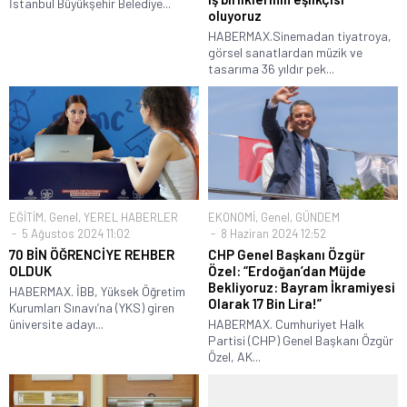
İstanbul Büyükşehir Belediye...
oluyoruz
HABERMAX.Sinemadan tiyatroya,
görsel sanatlardan müzik ve
tasarıma 36 yıldır pek...
EĞİTİM
,
Genel
,
YEREL HABERLER
EKONOMİ
,
Genel
,
GÜNDEM
5 Ağustos 2024 11:02
8 Haziran 2024 12:52
70 BİN ÖĞRENCİYE REHBER
CHP Genel Başkanı Özgür
OLDUK
Özel: “Erdoğan’dan Müjde
Bekliyoruz: Bayram İkramiyesi
HABERMAX. İBB, Yüksek Öğretim
Olarak 17 Bin Lira!”
Kurumları Sınavı’na (YKS) giren
üniversite adayı...
HABERMAX. Cumhuriyet Halk
Partisi (CHP) Genel Başkanı Özgür
Özel, AK...