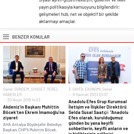
yayın politikasıyla kamuoyunu bilgilendirir;
gelişmeleri hızlı, net ve objektif bir şekilde
aktarmayı amaçlar.
BENZER KONULAR
Genel
,
GÜNDEM
,
SİYASET
,
YEREL
3. SAYFA
,
EKONOMİ
,
Genel
HABERLER
8 Haziran 2023 01:07
20 Nisan 2019 14:03
Anadolu Efes Grup Kurumsal
Akdeniz’in Başkanı Muhittin
İletişim ve İlişkiler Direktörü
Böcek’ten Ekrem İmamoğlu’na
Selda Susal Saatçi: “Anadolu
ziyaret
Efes olarak, kurulduğumuz
günden bu yana keyifli
AHA.Antalya Büyükşehir Belediye
sohbetlerin, keyifli anların ve
Başkanı CHP’li Muhittin Böcek,
iş birliklerinin eşlikçisi