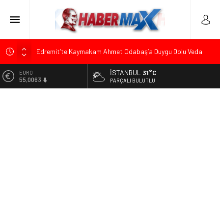
Edremit’te Kaymakam Ahmet Odabaş’a Duygu Dolu Veda
Gecesi
İSTANBUL
31°C
ALTIN
Tarihçi Yusuf Halaçoğlu’ndan TBMM’ye Sunulan Yasa Teklifine
6.543,59
PARÇALI BULUTLU
Sert Eleştiri: “Osmanlı’nın Hukuk Anlayışının Gerisine
Düşüldü”
BİST
13.798,82
CHP’nin Eski Tuzla İlçe Başkanı Hasan Uzunyayla’dan Atama
İddialarına Yalanlama
DOLAR
47,7010
Başkan Orhan Çerkez duyurdu: Çekmeköy’de Gençlik
Merkezi’nin temeli atıldı
EURO
55,0063
Soner Çiçekli’den Çekmeköy Meclisi’nde Eleştiri: “Enerjimizi
Hizmete Değil, Krizlere Harcadık”