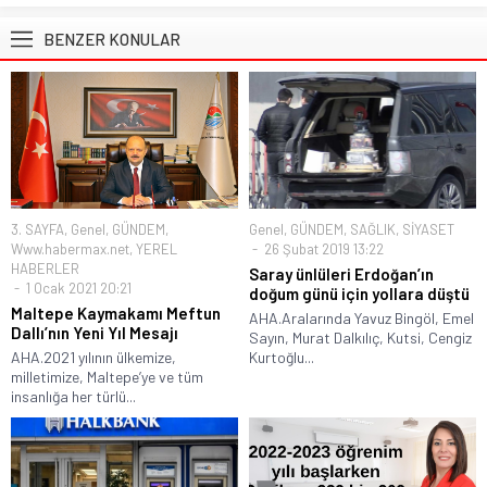
BENZER KONULAR
3. SAYFA
,
Genel
,
GÜNDEM
,
Genel
,
GÜNDEM
,
SAĞLIK
,
SİYASET
Www.habermax.net
,
YEREL
26 Şubat 2019 13:22
HABERLER
Saray ünlüleri Erdoğan’ın
1 Ocak 2021 20:21
doğum günü için yollara düştü
Maltepe Kaymakamı Meftun
AHA.Aralarında Yavuz Bingöl, Emel
Dallı’nın Yeni Yıl Mesajı
Sayın, Murat Dalkılıç, Kutsi, Cengiz
AHA.2021 yılının ülkemize,
Kurtoğlu...
milletimize, Maltepe’ye ve tüm
insanlığa her türlü...