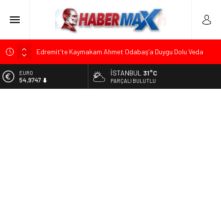
Edremit’te Kaymakam Ahmet Odabaş’a Duygu Dolu Veda
Gecesi
İSTANBUL
31°C
ALTIN
Tarihçi Yusuf Halaçoğlu’ndan TBMM’ye Sunulan Yasa Teklifine
6.499,25
PARÇALI BULUTLU
Sert Eleştiri: “Osmanlı’nın Hukuk Anlayışının Gerisine
Düşüldü”
BİST
13.798,82
CHP’nin Eski Tuzla İlçe Başkanı Hasan Uzunyayla’dan Atama
İddialarına Yalanlama
DOLAR
47,5921
Başkan Orhan Çerkez duyurdu: Çekmeköy’de Gençlik
Merkezi’nin temeli atıldı
EURO
54,9747
Soner Çiçekli’den Çekmeköy Meclisi’nde Eleştiri: “Enerjimizi
Hizmete Değil, Krizlere Harcadık”