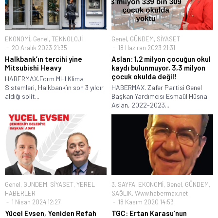
EKONOMİ
,
Genel
,
TEKNOLOJİ
Genel
,
GÜNDEM
,
SİYASET
20 Aralık 2023 21:35
18 Haziran 2023 21:31
Halkbank’ın tercihi yine
Aslan: 1,2 milyon çocuğun okul
Mitsubishi Heavy
kaydı bulunmuyor, 3,3 milyon
çocuk okulda değil!
HABERMAX.Form MHI Klima
Sistemleri, Halkbank’ın son 3 yıldır
HABERMAX. Zafer Partisi Genel
aldığı split...
Başkan Yardımcısı Esmaül Hüsna
Aslan, 2022-2023...
Genel
,
GÜNDEM
,
SİYASET
,
YEREL
3. SAYFA
,
EKONOMİ
,
Genel
,
GÜNDEM
,
HABERLER
SAĞLIK
,
Www.habermax.net
1 Nisan 2024 12:27
18 Kasım 2020 14:53
Yücel Evsen, Yeniden Refah
TGC: Ertan Karasu’nun