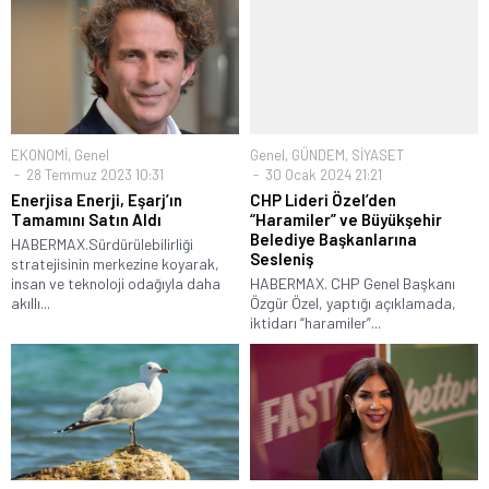
EKONOMİ
,
Genel
Genel
,
GÜNDEM
,
SİYASET
28 Temmuz 2023 10:31
30 Ocak 2024 21:21
Enerjisa Enerji, Eşarj’ın
CHP Lideri Özel’den
Tamamını Satın Aldı
“Haramiler” ve Büyükşehir
Belediye Başkanlarına
HABERMAX.Sürdürülebilirliği
Sesleniş
stratejisinin merkezine koyarak,
insan ve teknoloji odağıyla daha
HABERMAX. CHP Genel Başkanı
akıllı...
Özgür Özel, yaptığı açıklamada,
iktidarı “haramiler”...