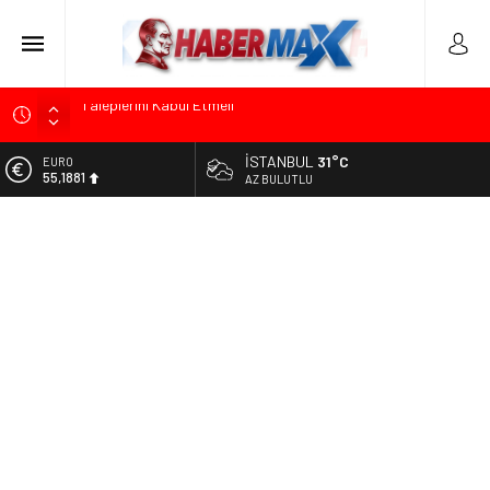
TOKDEF Başkanı Fevzi Can Büşürüm’de Sert Konuştu: “Bu
Toprakları Teslim Etmeyeceğiz”
İSTANBUL
31°C
ALTIN
Çevrecik Büşürüm Yayla Şenliği’nde Siyaset ve Memleket
6.660,55
AZ BULUTLU
Buluştu: Kurtgöz’den “Yeni Yolda Birlikte Yürüyeceğiz” Mesajı
BİST
TKP Genel Sekreteri Kemal Okuyan Havana’da Konuştu:
13.779,39
“Zincirlerini Kırması Gereken İşçi Sınıfıdır”
DOLAR
Menderes Belediye Başkanı İlkay Çiçek Görevden
47,7111
Uzaklaştırıldı
EURO
Ümit Özdağ’dan Gazilere Destek: “Türkiye, Gazilerinin
55,1881
Taleplerini Kabul Etmeli”