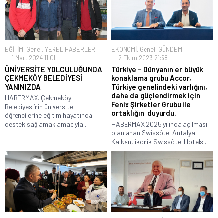
EĞİTİM
,
Genel
,
YEREL HABERLER
EKONOMİ
,
Genel
,
GÜNDEM
1 Mart 2024 11:01
2 Ekim 2023 21:58
ÜNİVERSİTE YOLCULUĞUNDA
Türkiye – Dünyanın en büyük
ÇEKMEKÖY BELEDİYESİ
konaklama grubu Accor,
YANINIZDA
Türkiye genelindeki varlığını,
daha da güçlendirmek için
HABERMAX. Çekmeköy
Fenix Şirketler Grubu ile
Belediyesi’nin üniversite
ortaklığını duyurdu.
öğrencilerine eğitim hayatında
destek sağlamak amacıyla...
HABERMAX.2025 yılında açılması
planlanan Swissôtel Antalya
Kalkan, ikonik Swissôtel Hotels...