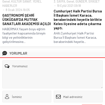
Genel
,
KÜLTÜR SANAT
,
YEREL
3. SAYFA
,
Genel
,
GÜNDEM
,
SİYASET
HABERLER
19 Eylül 2021 09:18
8 Ocak 2024 19:05
Cumhuriyet Halk Partisi Bursa
GASTRONOMİ ŞEHRİ
İl Başkanı İsmet Karaca,
ÜSKÜDAR’DA MUTFAK
beraberindeki heyetle birlikte
SANATLARI AKADEMİSİ AÇILDI
Keles ilçesine adeta çıkarma
yaptı.
HABERMAX.Yaşam boyu eğitim
faaliyetleri kapsamında bireyin
AHA.Cumhuriyet Halk Partisi
bilgi ve yetkinliklerinin
Bursa İl Başkanı İsmet Karaca,
geliştirilmesine...
beraberindeki heyetle...
YORUMLAR