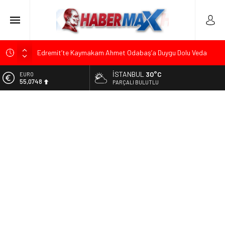
Edremit’te Kaymakam Ahmet Odabaş’a Duygu Dolu Veda
Gecesi
İSTANBUL
30°C
ALTIN
Tarihçi Yusuf Halaçoğlu’ndan TBMM’ye Sunulan Yasa Teklifine
6.623,43
PARÇALI BULUTLU
Sert Eleştiri: “Osmanlı’nın Hukuk Anlayışının Gerisine
Düşüldü”
BİST
13.785,25
CHP’nin Eski Tuzla İlçe Başkanı Hasan Uzunyayla’dan Atama
İddialarına Yalanlama
DOLAR
47,7048
Başkan Orhan Çerkez duyurdu: Çekmeköy’de Gençlik
Merkezi’nin temeli atıldı
EURO
55,0748
Soner Çiçekli’den Çekmeköy Meclisi’nde Eleştiri: “Enerjimizi
Hizmete Değil, Krizlere Harcadık”