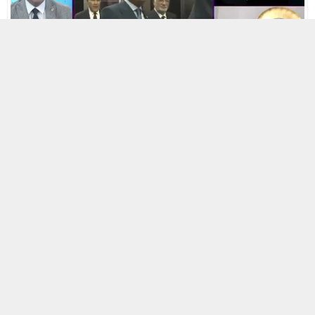
7 MAYIS 2024 10:08
0
617
A
A
ABONE OL
+
-
HABERMAX. Metropoll Araştırma’nın sahibi Özer Sencar,
yaptığı çarpıcı açıklamayla Türkiye’nin siyasi gündemine
damgasını vurdu. Sencar, Cumhurbaşkanı Recep Tayyip
Erdoğan’ı, Mustafa Kemal Atatürk’ten sonra gelen en
büyük lider olarak değerlendirdi.