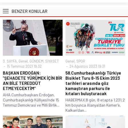
BENZER KONULAR
3. SAYFA
,
Genel
,
GÜNDEM
,
SİYASET
Genel
,
SPOR
15 Temmuz 2021 19:32
24 Ağustos 2023 19:31
BAŞKAN ERDOĞAN:
58.Cumhurbaşkanlığı Türkiye
“ŞEHADETE YÜRÜMEK İÇİN BİR
Bisiklet Turu 8-15 Ekim 2023
AN BİLE TEREDDÜT
tarihleri arasında göz
ETMEYECEKTİM”
kamaştıran parkuru ile
kıtaları buluşturacak
AHA.Cumhurbaşkanı Erdoğan,
Cumhurbaşkanlığı Külliyesi’nde 15
HABERMAX.8 gün, 8 etapta 1.231,2
Temmuz Demokrasi ve Milli Birlik...
km boyunca Alanya’dan Kemer’e,
Kalkan’dan...