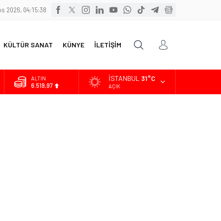
s 2026, 04:15:39
KÜLTÜR SANAT
KÜNYE
İLETİŞİM
İSTANBUL
31°C
ALTIN
6.519,97
AÇIK
BİST
13.798,82
DOLAR
47,7025
EURO
55,0112