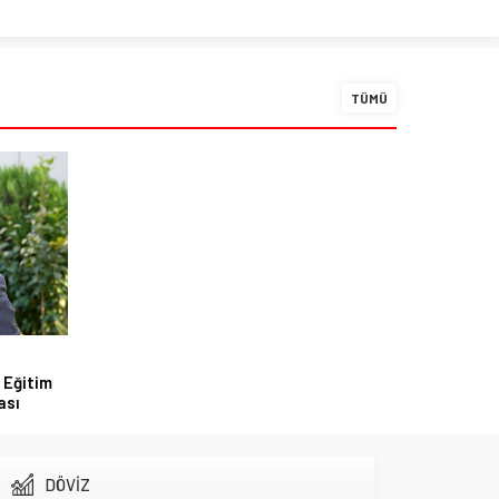
TÜMÜ
 Eğitim
ası
DÖVİZ