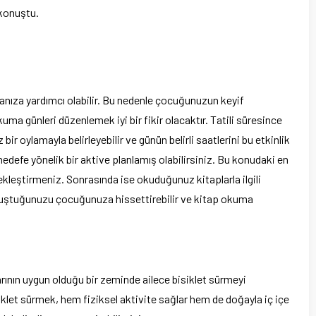
 konuştu.
nıza yardımcı olabilir. Bu nedenle çocuğunuzun keyif
kuma günleri düzenlemek iyi bir fikir olacaktır. Tatili süresince
ir oylamayla belirleyebilir ve günün belirli saatlerini bu etkinlik
 hedefe yönelik bir aktive planlamış olabilirsiniz. Bu konudaki en
ekleştirmeniz. Sonrasında ise okuduğunuz kitaplarla ilgili
buluştuğunuzu çocuğunuza hissettirebilir ve kitap okuma
arının uygun olduğu bir zeminde ailece bisiklet sürmeyi
isiklet sürmek, hem fiziksel aktivite sağlar hem de doğayla iç içe