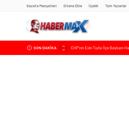
Gazete Manşetleri
Sitene Ekle
Üyelik
Tüm Yazarlar
SON DAKİKA
CHP’nin Eski Tuzla İlçe Başkanı 
Başkan Orhan Çerkez duyurdu: Çekm
Soner Çiçekli’den Çekmeköy Meclisi’
Edremit’te Kaymakam Ahmet Odab
Tarihçi Yusuf Halaçoğlu’ndan TBMM’
Gerisine Düşüldü”