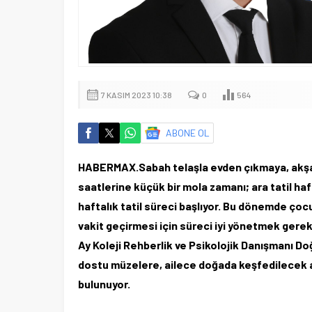
7 KASIM 2023 10:38
0
564
ABONE OL
HABERMAX.Sabah telaşla evden çıkmaya, akşam
saatlerine küçük bir mola zamanı; ara tatil haf
haftalık tatil süreci başlıyor. Bu dönemde çoc
vakit geçirmesi için süreci iyi yönetmek gere
Ay Koleji Rehberlik ve Psikolojik Danışmanı D
dostu müzelere, ailece doğada keşfedilecek a
bulunuyor.