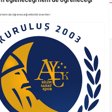
 hem de öğreneceği etkinlik önerileri