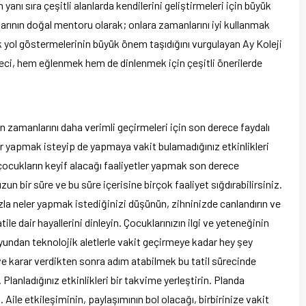
n yanı sıra çeşitli alanlarda kendilerini geliştirmeleri için büyük
rının doğal mentoru olarak; onlara zamanlarını iyi kullanmak
k yol göstermelerinin büyük önem taşıdığını vurgulayan Ay Koleji
ci, hem eğlenmek hem de dinlenmek için çeşitli önerilerde
rın zamanlarını daha verimli geçirmeleri için son derece faydalı
r yapmak isteyip de yapmaya vakit bulamadığınız etkinlikleri
 çocukların keyif alacağı faaliyetler yapmak son derece
zun bir süre ve bu süre içerisine birçok faaliyet sığdırabilirsiniz.
la neler yapmak istediğinizi düşünün, zihninizde canlandırın ve
e dair hayallerini dinleyin. Çocuklarınızın ilgi ve yeteneğinin
Oyundan teknolojik aletlerle vakit geçirmeye kadar hey şey
ün ve karar verdikten sonra adım atabilmek bu tatil sürecinde
Planladığınız etkinlikleri bir takvime yerleştirin. Planda
 Aile etkileşiminin, paylaşımının bol olacağı, birbirinize vakit