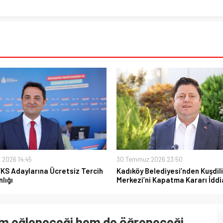
 2026 14:45
30 Temmuz 2026 23:50
YKS Adaylarına Ücretsiz Tercih
Kadıköy Belediyesi’nden Kuşdili
lığı
Merkezi’ni Kapatma Kararı İddi
em eğleneceği hem de öğreneceği