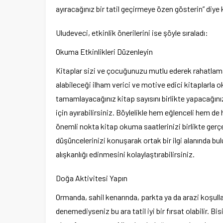
ayıracağınız bir tatil geçirmeye özen gösterin” diye
Uludeveci, etkinlik önerilerini ise şöyle sıraladı:
Okuma Etkinlikleri Düzenleyin
Kitaplar sizi ve çocuğunuzu mutlu ederek rahatlama
alabileceği ilham verici ve motive edici kitaplarla o
tamamlayacağınız kitap sayısını birlikte yapacağınız b
için ayırabilirsiniz. Böylelikle hem eğlenceli hem de
önemli nokta kitap okuma saatlerinizi birlikte gerç
düşüncelerinizi konuşarak ortak bir ilgi alanında 
alışkanlığı edinmesini kolaylaştırabilirsiniz.
Doğa Aktivitesi Yapın
Ormanda, sahil kenarında, parkta ya da arazi koşull
denemediyseniz bu ara tatil iyi bir fırsat olabilir. B