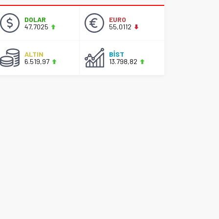
DOLAR
EURO
47,7025
55,0112
ALTIN
BİST
6.519,97
13.798,82