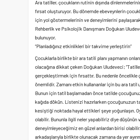
Ara tatiller, çocukların rutinin dışında dinlenmelerini
fırsat oluşturuyor. Bu dönemde ebeveynlerin çocukla
için yol göstermelerinin ve deneyimlerini paylaşara
Rehberlik ve Psikolojik Danışmanı Doğukan Uludeve
bulunuyor.
“Planladığınız etkinlikleri bir takvime yerleştirin”
Çocuklarla birlikte bir ara tatili planı yapmanın onla
olacağına dikkat çeken Doğukan Uludeveci; “Tatille
gerçekleştirmek için fırsattır. Bu nedenle öncelikle
önemlidir. Zamanı etkin kullananlar için bu ara tatil u
Bunun için tatil başlamadan önce tatilde çocuğunuz
kağıda dökün. Listenizi hazırlarken çocuğunuzun tatil
kesiştiği noktada hayal ettikleri şeye yoğunlaşın. 
olabilir. Bununla ilgili neler yapabiliriz diye düşün
deneyimleyeceğimiz en güzel anlardan birisi olabilir. 
arkadaşlarıyla birlikte olunacak zamana da yer ayırın.