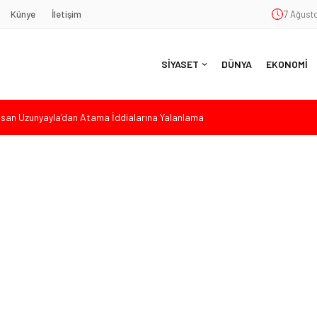
Künye
İletişim
7 Ağusto
SİYASET
DÜNYA
EKONOMİ
Hasan Uzunyayla’dan Atama İddialarına Yalanlama
eköy’de Gençlik Merkezi’nin temeli atıldı
nde Eleştiri: “Enerjimizi Hizmete Değil, Krizlere Harcadık”
aş’a Duygu Dolu Veda Gecesi
ye Sunulan Yasa Teklifine Sert Eleştiri: “Osmanlı’nın Hukuk Anlayışının