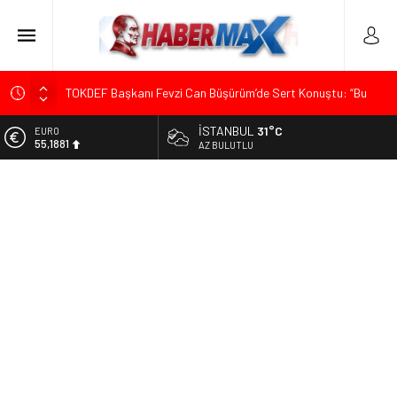
TOKDEF Başkanı Fevzi Can Büşürüm’de Sert Konuştu: “Bu
Toprakları Teslim Etmeyeceğiz”
İSTANBUL
31°C
ALTIN
Çevrecik Büşürüm Yayla Şenliği’nde Siyaset ve Memleket
6.660,55
AZ BULUTLU
Buluştu: Kurtgöz’den “Yeni Yolda Birlikte Yürüyeceğiz” Mesajı
BİST
TKP Genel Sekreteri Kemal Okuyan Havana’da Konuştu:
13.779,39
“Zincirlerini Kırması Gereken İşçi Sınıfıdır”
DOLAR
Menderes Belediye Başkanı İlkay Çiçek Görevden
47,7111
Uzaklaştırıldı
EURO
Ümit Özdağ’dan Gazilere Destek: “Türkiye, Gazilerinin
55,1881
Taleplerini Kabul Etmeli”