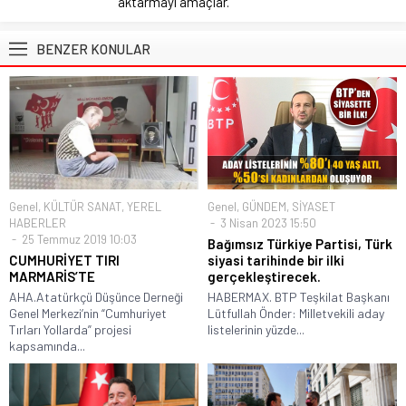
aktarmayı amaçlar.
BENZER KONULAR
Genel
,
KÜLTÜR SANAT
,
YEREL
Genel
,
GÜNDEM
,
SİYASET
HABERLER
3 Nisan 2023 15:50
25 Temmuz 2019 10:03
Bağımsız Türkiye Partisi, Türk
CUMHURİYET TIRI
siyasi tarihinde bir ilki
MARMARİS’TE
gerçekleştirecek.
AHA.Atatürkçü Düşünce Derneği
HABERMAX. BTP Teşkilat Başkanı
Genel Merkezi’nin “Cumhuriyet
Lütfullah Önder: Milletvekili aday
Tırları Yollarda” projesi
listelerinin yüzde...
kapsamında...