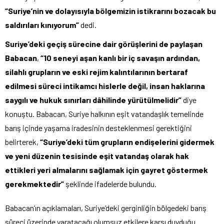
“Suriye’nin ve dolayısıyla bölgemizin istikrarını bozacak bu
saldırıları kınıyorum”
dedi.
Suriye’deki geçiş sürecine dair görüşlerini de paylaşan
Babacan
,
“10 seneyi aşan kanlı bir iç savaşın ardından,
silahlı grupların ve eski rejim kalıntılarının bertaraf
edilmesi süreci intikamcı hislerle değil, insan haklarına
saygılı ve hukuk sınırları dâhilinde yürütülmelidir”
diye
konuştu. Babacan, Suriye halkının eşit vatandaşlık temelinde
barış içinde yaşama iradesinin desteklenmesi gerektiğini
belirterek,
“Suriye’deki tüm grupların endişelerini gidermek
ve yeni düzenin tesisinde eşit vatandaş olarak hak
ettikleri yeri almalarını sağlamak için gayret göstermek
gerekmektedir”
şeklinde ifadelerde bulundu.
Babacan’ın açıklamaları, Suriye’deki gerginliğin bölgedeki barış
süreci üzerinde yaratacağı olumsuz etkilere karşı duyduğu