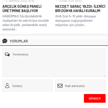
5 Temmuz 2023 16:19
1 Ocak 2021 19:53
ARÇELİK GÜNEŞ PANELİ
NECDET SARAÇ YAZDI: İLERİCİ
ÜRETİMİNE BAŞLIYOR
BİR DÜNYA HAYALİ KURALIM
HABERMAX.Sürdürülebilirlik
AHA.Son 5-10 yıldır dünyaya
faaliyetleri ile sektörüne öncülük
damgasını sağ popülizmin
eden Arçelik, yenilenebilir enerji
milyonlar için çözüm...
alanında...
YORUMLAR