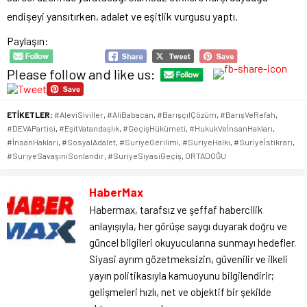
endişeyi yansıtırken, adalet ve eşitlik vurgusu yaptı.
Paylaşın:
Please follow and like us:
ETİKETLER:
#AleviSiviller
,
#AliBabacan
,
#BarışçılÇözüm
,
#BarışVeRefah
,
#DEVAPartisi
,
#EşitVatandaşlık
,
#GeçişHükümeti
,
#HukukVeİnsanHakları
,
#İnsanHakları
,
#SosyalAdalet
,
#SuriyeGerilimi
,
#SuriyeHalkı
,
#Suriyeİstikrarı
,
#SuriyeSavaşınıSonlandır
,
#SuriyeSiyasiGeçiş
,
ORTADOĞU
HaberMax
Habermax, tarafsız ve şeffaf habercilik
anlayışıyla, her görüşe saygı duyarak doğru ve
güncel bilgileri okuyucularına sunmayı hedefler.
Siyasi ayrım gözetmeksizin, güvenilir ve ilkeli
yayın politikasıyla kamuoyunu bilgilendirir;
gelişmeleri hızlı, net ve objektif bir şekilde