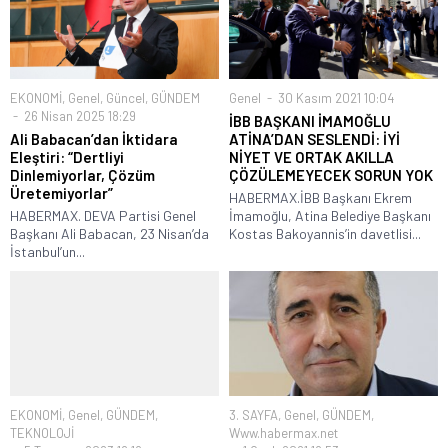
EKONOMİ
,
Genel
,
Güncel
,
GÜNDEM
Genel
30 Kasım 2021 10:04
26 Nisan 2025 18:29
İBB BAŞKANI İMAMOĞLU
Ali Babacan’dan İktidara
ATİNA’DAN SESLENDİ: İYİ
Eleştiri: “Dertliyi
NİYET VE ORTAK AKILLA
Dinlemiyorlar, Çözüm
ÇÖZÜLEMEYECEK SORUN YOK
Üretemiyorlar”
HABERMAX.İBB Başkanı Ekrem
HABERMAX. DEVA Partisi Genel
İmamoğlu, Atina Belediye Başkanı
Başkanı Ali Babacan, 23 Nisan’da
Kostas Bakoyannis’in davetlisi...
İstanbul’un...
EKONOMİ
,
Genel
,
GÜNDEM
,
3. SAYFA
,
Genel
,
GÜNDEM
,
TEKNOLOJİ
Www.habermax.net