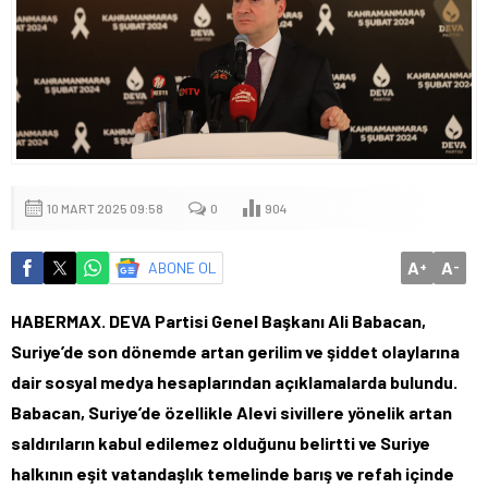
10 MART 2025 09:58
0
904
A
A
ABONE OL
+
-
HABERMAX. DEVA Partisi Genel Başkanı Ali Babacan,
Suriye’de son dönemde artan gerilim ve şiddet olaylarına
dair sosyal medya hesaplarından açıklamalarda bulundu.
Babacan, Suriye’de özellikle Alevi sivillere yönelik artan
saldırıların kabul edilemez olduğunu belirtti ve Suriye
halkının eşit vatandaşlık temelinde barış ve refah içinde