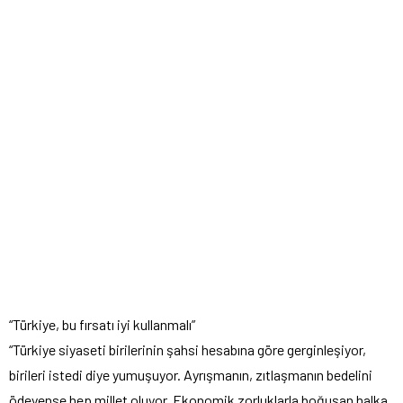
“Türkiye, bu fırsatı iyi kullanmalı”
“Türkiye siyaseti birilerinin şahsi hesabına göre gerginleşiyor,
birileri istedi diye yumuşuyor. Ayrışmanın, zıtlaşmanın bedelini
ödeyense hep millet oluyor. Ekonomik zorluklarla boğuşan halka,