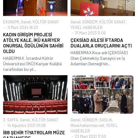
EKONOMİ
,
Genel
,
KÜLTÜR SANAT
Genel
,
GÜNDEM
,
KÜLTÜR SANAT
,
11 Mart 2024 16:23
YEREL HABERLER
31 Mart 2023 11:06
KADIN GİRİŞİM PROJESİ
ATÖLYE KALE, İKÜ KARİYER
ÇEKSİAD AİLESİ İFTARDA
ONURSAL ÖDÜLÜNÜN SAHİBİ
DUALARLA ORUÇLARINI AÇTI
OLDU
HABERMAX.Kısa adı (ÇEKSİAD)
HABERMAX. İstanbul Kültür
Olan Çekmeköy Sanayici ve İş
Üniversitesi (İKÜ) Kariyer Kulübü
Adamları Derneği’nin...
tarafından bu yıl...
3. SAYFA
,
Genel
,
KÜLTÜR SANAT
Genel
,
GÜNDEM
,
SAĞLIK
,
14 Ağustos 2021 01:08
Www.habermax.net
,
YEREL
HABERLER
İBB ŞEHİR TİYATROLARI MÜZE
23 Mart 2021 17:50
GAZHANE’DE