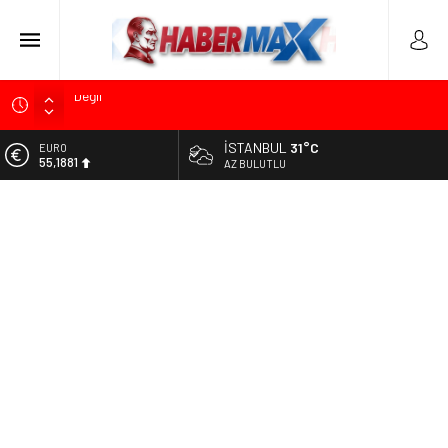
Soner Çiçekli’den Çekmeköy Meclisi’nde Eleştiri: “Enerjimizi
Hizmete Değil, Krizlere Harcadık”
İSTANBUL
31°C
ALTIN
Edremit’te Kaymakam Ahmet Odabaş’a Duygu Dolu Veda
6.660,55
AZ BULUTLU
Gecesi
BİST
Tarihçi Yusuf Halaçoğlu’ndan TBMM’ye Sunulan Yasa Teklifine
13.779,39
Sert Eleştiri: “Osmanlı’nın Hukuk Anlayışının Gerisine
Düşüldü”
DOLAR
47,7111
CHP’nin Eski Tuzla İlçe Başkanı Hasan Uzunyayla’dan Atama
İddialarına Yalanlama
EURO
55,1881
İdris Şahin’den Adalet Komisyonu’nda Sert Tepki: “Bu Yol Yol
Değil”