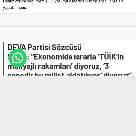
Henüz yorum yapılmamış. İlk yorumu yukarıdaki form aracılığıyla siz
yapabilirsiniz.
DEVA Partisi Sözcüsü
Şahin: “Ekonomide ısrarla ‘TÜİK’in
makyajlı rakamları’ diyoruz, ‘3
senedir bu millet aldatılıyor’ diyoruz”
Anasayfa
»
EKONOMİ
»
DEVA Partisi Sözcüsü Şahin: “Ekonomide ısrarla
‘TÜİK’in makyajlı rakamları’ diyoruz, ‘3 senedir bu millet aldatılıyor’ diyoruz”