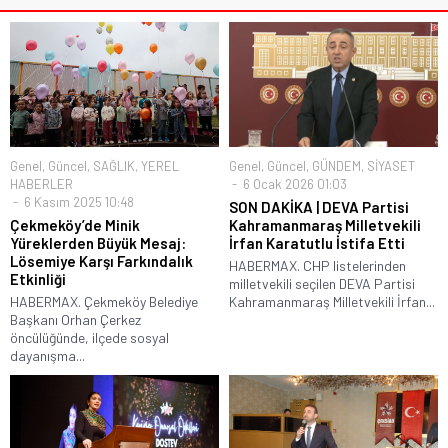
Genel
,
Güncel
,
SAĞLIK
,
YEREL
Genel
,
Güncel
,
GÜNDEM
,
SİYASET
HABERLER
6 Ocak 2026 01:03
6 Kasım 2025 10:48
SON DAKİKA | DEVA Partisi
Çekmeköy’de Minik
Kahramanmaraş Milletvekili
Yüreklerden Büyük Mesaj:
İrfan Karatutlu İstifa Etti
Lösemiye Karşı Farkındalık
HABERMAX. CHP listelerinden
Etkinliği
milletvekili seçilen DEVA Partisi
HABERMAX. Çekmeköy Belediye
Kahramanmaraş Milletvekili İrfan...
Başkanı Orhan Çerkez
öncülüğünde, ilçede sosyal
dayanışma...