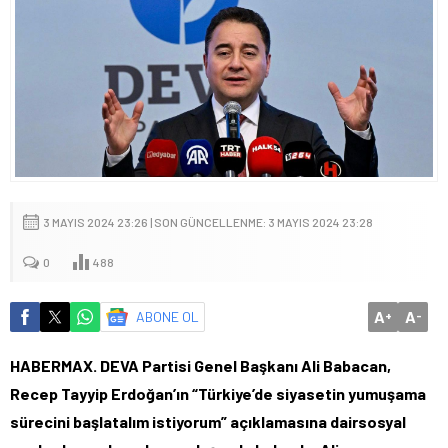
3 MAYIS 2024 23:26 | SON GÜNCELLENME: 3 MAYIS 2024 23:28
0
488
A
A
ABONE OL
+
-
HABERMAX. DEVA Partisi Genel Başkanı Ali Babacan,
Recep Tayyip Erdoğan’ın “Türkiye’de siyasetin yumuşama
sürecini başlatalım istiyorum” açıklamasına dairsosyal