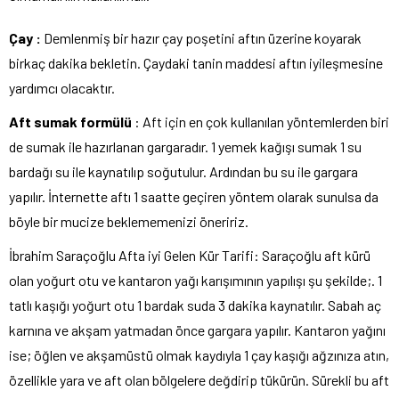
Çay :
Demlenmiş bir hazır çay poşetini aftın üzerine koyarak
birkaç dakika bekletin. Çaydaki tanin maddesi aftın iyileşmesine
yardımcı olacaktır.
Aft sumak formülü
: Aft için en çok kullanılan yöntemlerden biri
de sumak ile hazırlanan gargaradır. 1 yemek kağışı sumak 1 su
bardağı su ile kaynatılıp soğutulur. Ardından bu su ile gargara
yapılır. İnternette aftı 1 saatte geçiren yöntem olarak sunulsa da
böyle bir mucize beklememenizi öneririz.
İbrahim Saraçoğlu Afta iyi Gelen Kür Tarifi: Saraçoğlu aft kürü
olan yoğurt otu ve kantaron yağı karışımının yapılışı şu şekilde;. 1
tatlı kaşığı yoğurt otu 1 bardak suda 3 dakika kaynatılır. Sabah aç
karnına ve akşam yatmadan önce gargara yapılır. Kantaron yağını
ise; öğlen ve akşamüstü olmak kaydıyla 1 çay kaşığı ağzınıza atın,
özellikle yara ve aft olan bölgelere değdirip tükürün. Sürekli bu aft