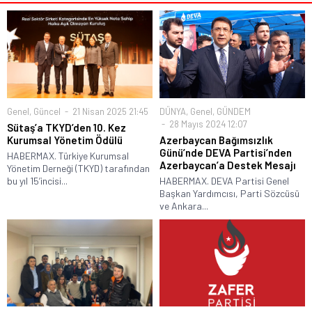
Genel
,
Güncel
21 Nisan 2025 21:45
DÜNYA
,
Genel
,
GÜNDEM
28 Mayıs 2024 12:07
Sütaş’a TKYD’den 10. Kez
Kurumsal Yönetim Ödülü
Azerbaycan Bağımsızlık
Günü’nde DEVA Partisi’nden
HABERMAX. Türkiye Kurumsal
Azerbaycan’a Destek Mesajı
Yönetim Derneği (TKYD) tarafından
bu yıl 15’incisi...
HABERMAX. DEVA Partisi Genel
Başkan Yardımcısı, Parti Sözcüsü
ve Ankara...