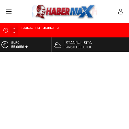
Başkan Orhan Çerkez duyurdu: Çekmeköy’de Gençlik
Merkezi’nin temeli atıldı
İSTANBUL
31°C
ALTIN
CHP’li Önder Ulutaş’tan Üsküdar Başkan Vekili Seçimine
6.521,17
PARÇALI BULUTLU
Sert Tepki: “Halkın İradesini Yok Sayma Çabası”
BİST
Halis Gerbaga CHP Çekmeköy İlçe Başkanlığı Görevine
13.685,30
Atandı
DOLAR
Koç Holding’den İlk Yarıda 36,4 Milyar Dolarlık Gelir ve 1,7
47,5953
Milyar Dolarlık Yatırım
EURO
CHP’nin Eski Tuzla İlçe Başkanı Hasan Uzunyayla’dan Atama
55,0659
İddialarına Yalanlama