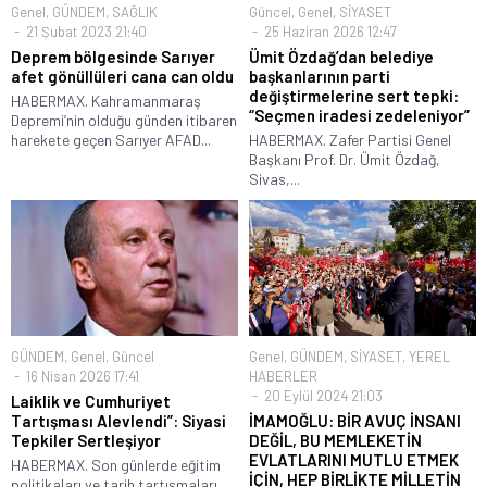
Genel
,
GÜNDEM
,
SAĞLIK
Güncel
,
Genel
,
SİYASET
21 Şubat 2023 21:40
25 Haziran 2026 12:47
Deprem bölgesinde Sarıyer
Ümit Özdağ’dan belediye
afet gönüllüleri cana can oldu
başkanlarının parti
değiştirmelerine sert tepki:
HABERMAX. Kahramanmaraş
“Seçmen iradesi zedeleniyor”
Depremi’nin olduğu günden itibaren
harekete geçen Sarıyer AFAD...
HABERMAX. Zafer Partisi Genel
Başkanı Prof. Dr. Ümit Özdağ,
Sivas,...
GÜNDEM
,
Genel
,
Güncel
Genel
,
GÜNDEM
,
SİYASET
,
YEREL
16 Nisan 2026 17:41
HABERLER
20 Eylül 2024 21:03
Laiklik ve Cumhuriyet
Tartışması Alevlendi”: Siyasi
İMAMOĞLU: BİR AVUÇ İNSANI
Tepkiler Sertleşiyor
DEĞİL, BU MEMLEKETİN
EVLATLARINI MUTLU ETMEK
HABERMAX. Son günlerde eğitim
İÇİN, HEP BİRLİKTE MİLLETİN
politikaları ve tarih tartışmaları