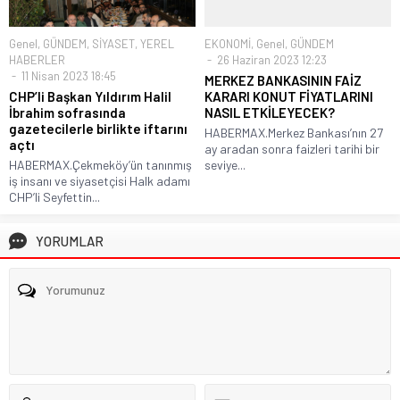
Genel
,
GÜNDEM
,
SİYASET
,
YEREL
EKONOMİ
,
Genel
,
GÜNDEM
HABERLER
26 Haziran 2023 12:23
11 Nisan 2023 18:45
MERKEZ BANKASININ FAİZ
CHP’li Başkan Yıldırım Halil
KARARI KONUT FİYATLARINI
İbrahim sofrasında
NASIL ETKİLEYECEK?
gazetecilerle birlikte iftarını
HABERMAX.Merkez Bankası’nın 27
açtı
ay aradan sonra faizleri tarihi bir
HABERMAX.Çekmeköy’ün tanınmış
seviye...
iş insanı ve siyasetçisi Halk adamı
CHP’li Seyfettin...
YORUMLAR