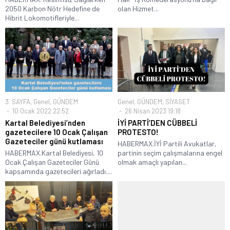
2050 Karbon Nötr Hedefine de
olan Hizmet...
Hibrit Lokomotifleriyle...
3. SAYFA
,
Genel
,
GÜNDEM
Genel
,
GÜNDEM
,
SİYASET
10 Ocak 2022 22:52
26 Nisan 2023 19:18
Kartal Belediyesi’nden
İYİ PARTİ’DEN CÜBBELİ
gazetecilere 10 Ocak Çalışan
PROTESTO!
Gazeteciler günü kutlaması
HABERMAX.İYİ Partili Avukatlar,
HABERMAX.Kartal Belediyesi, 10
partinin seçim çalışmalarına engel
Ocak Çalışan Gazeteciler Günü
olmak amaçlı yapılan...
kapsamında gazetecileri ağırladı....