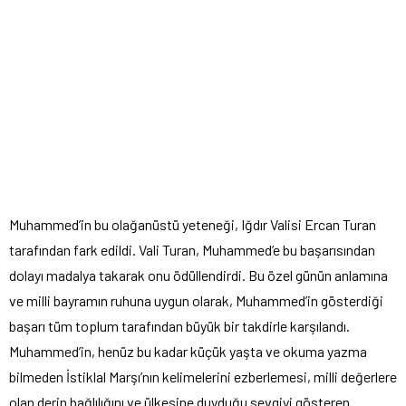
Muhammed’in bu olağanüstü yeteneği, Iğdır Valisi Ercan Turan
tarafından fark edildi. Vali Turan, Muhammed’e bu başarısından
dolayı madalya takarak onu ödüllendirdi. Bu özel günün anlamına
ve milli bayramın ruhuna uygun olarak, Muhammed’in gösterdiği
başarı tüm toplum tarafından büyük bir takdirle karşılandı.
Muhammed’in, henüz bu kadar küçük yaşta ve okuma yazma
bilmeden İstiklal Marşı’nın kelimelerini ezberlemesi, milli değerlere
olan derin bağlılığını ve ülkesine duyduğu sevgiyi gösteren