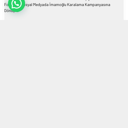
24 NISAN 2024 10:39 | SON GÜNCELLENME: 24 NISAN 2024 10:44
0
795
A
A
ABONE OL
+
-
HABERMAX. İstanbul’da Üsküdar-Sancaktepe metro