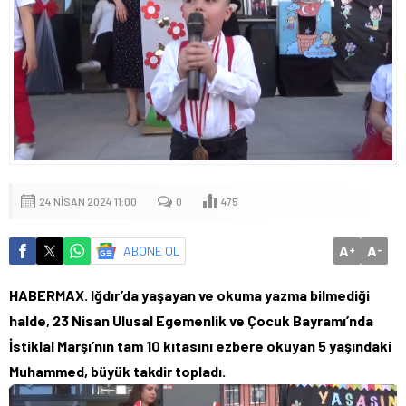
24 NISAN 2024 11:00
0
475
A
A
ABONE OL
+
-
HABERMAX. Iğdır’da yaşayan ve okuma yazma bilmediği
halde, 23 Nisan Ulusal Egemenlik ve Çocuk Bayramı’nda
İstiklal Marşı’nın tam 10 kıtasını ezbere okuyan 5 yaşındaki
Muhammed, büyük takdir topladı.