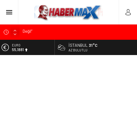
Soner Çiçekli’den Çekmeköy Meclisi’nde Eleştiri: “Enerjimizi
Hizmete Değil, Krizlere Harcadık”
İSTANBUL
31°C
ALTIN
Edremit’te Kaymakam Ahmet Odabaş’a Duygu Dolu Veda
6.660,55
AZ BULUTLU
Gecesi
BİST
Tarihçi Yusuf Halaçoğlu’ndan TBMM’ye Sunulan Yasa Teklifine
13.779,39
Sert Eleştiri: “Osmanlı’nın Hukuk Anlayışının Gerisine
Düşüldü”
DOLAR
47,7111
CHP’nin Eski Tuzla İlçe Başkanı Hasan Uzunyayla’dan Atama
İddialarına Yalanlama
EURO
55,1881
İdris Şahin’den Adalet Komisyonu’nda Sert Tepki: “Bu Yol Yol
Değil”