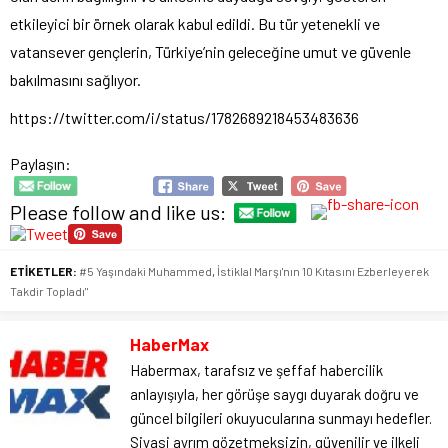
etkileyici bir örnek olarak kabul edildi. Bu tür yetenekli ve
vatansever gençlerin, Türkiye’nin geleceğine umut ve güvenle
bakılmasını sağlıyor.
https://twitter.com/i/status/1782689218453483636
Paylaşın:
Please follow and like us:
ETİKETLER:
#5 Yaşındaki Muhammed
,
İstiklal Marşı'nın 10 Kıtasını Ezberleyerek
Takdir Topladı"
HaberMax
Habermax, tarafsız ve şeffaf habercilik
anlayışıyla, her görüşe saygı duyarak doğru ve
güncel bilgileri okuyucularına sunmayı hedefler.
Siyasi ayrım gözetmeksizin, güvenilir ve ilkeli