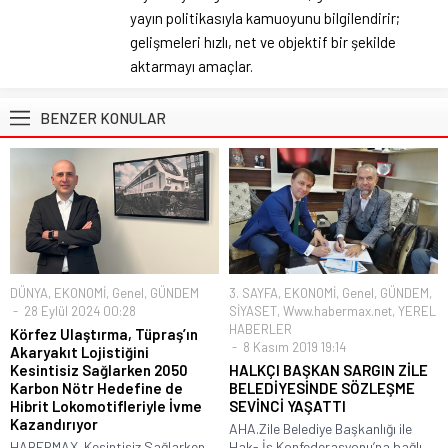
yayın politikasıyla kamuoyunu bilgilendirir;
gelişmeleri hızlı, net ve objektif bir şekilde
aktarmayı amaçlar.
BENZER KONULAR
DÜNYA
,
EKONOMİ
,
Genel
,
GÜNDEM
3. SAYFA
,
EKONOMİ
,
Genel
,
GÜNDEM
,
28 Eylül 2024 00:28
SİYASET
,
Www.habermax.net
,
YEREL
HABERLER
Körfez Ulaştırma, Tüpraş’ın
8 Kasım 2019 19:14
Akaryakıt Lojistiğini
Kesintisiz Sağlarken 2050
HALKÇI BAŞKAN SARGIN ZİLE
Karbon Nötr Hedefine de
BELEDİYESİNDE SÖZLEŞME
Hibrit Lokomotifleriyle İvme
SEVİNCİ YAŞATTI
Kazandırıyor
AHA.Zile Belediye Başkanlığı ile
HABERMAX. Kesintisiz Sağlarken
Hak- İş Konfederasyonu’na bağlı