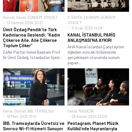
Güncel
,
Genel
,
GÜNDEM
,
SİYASET
3. SAYFA
,
EKONOMİ
,
GÜNDEM
,
13 Haziran 2026 20:21
SİYASET
11 Ocak 2020 14:08
Ümit Özdağ Pendik’te Türk
Kadınlarına Seslendi: “Kadın
KANAL İSTANBUL PARİS
Çökerse Aile, Aile Çökerse
ANLAŞMASI’NA AYKIRI
Toplum Çöker”
AHA.Kanal İstanbul Çalıştayı’nın
Zafer Partisi Genel Başkanı Prof.
öğleden sonraki bölümünde
Dr Ümit Özdağ, İstanbul’un ilçesi...
gerçekleşen oturumda sunum
yapan...
Genel
,
Güncel
,
İBB
,
TEKNOLOJİ
Genel
,
MAGAZİN
18 Mart 2025 13:14
26 Kasım 2024 23:03
İBB, Tramvaylarda Ücretsiz ve
Pentagram, Planet Müzik
Sınırsız Wi-Fi Hizmeti Sunuyor
Kulübü’nde Hayranlarıyla