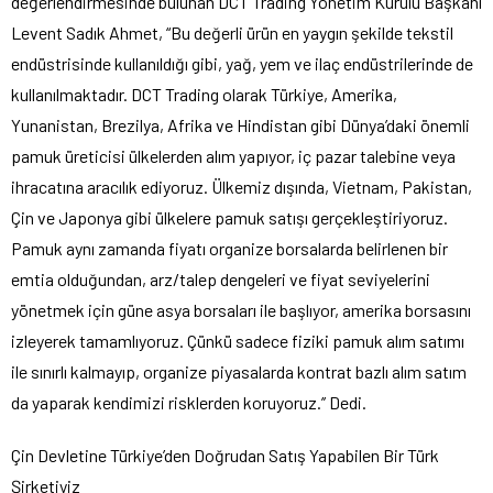
değerlendirmesinde bulunan DCT Trading Yönetim Kurulu Başkanı
Levent Sadık Ahmet, “Bu değerli ürün en yaygın şekilde tekstil
endüstrisinde kullanıldığı gibi, yağ, yem ve ilaç endüstrilerinde de
kullanılmaktadır. DCT Trading olarak Türkiye, Amerika,
Yunanistan, Brezilya, Afrika ve Hindistan gibi Dünya’daki önemli
pamuk üreticisi ülkelerden alım yapıyor, iç pazar talebine veya
ihracatına aracılık ediyoruz. Ülkemiz dışında, Vietnam, Pakistan,
Çin ve Japonya gibi ülkelere pamuk satışı gerçekleştiriyoruz.
Pamuk aynı zamanda fiyatı organize borsalarda belirlenen bir
emtia olduğundan, arz/talep dengeleri ve fiyat seviyelerini
yönetmek için güne asya borsaları ile başlıyor, amerika borsasını
izleyerek tamamlıyoruz. Çünkü sadece fiziki pamuk alım satımı
ile sınırlı kalmayıp, organize piyasalarda kontrat bazlı alım satım
da yaparak kendimizi risklerden koruyoruz.’’ Dedi.
Çin Devletine Türkiye’den Doğrudan Satış Yapabilen Bir Türk
Şirketiyiz