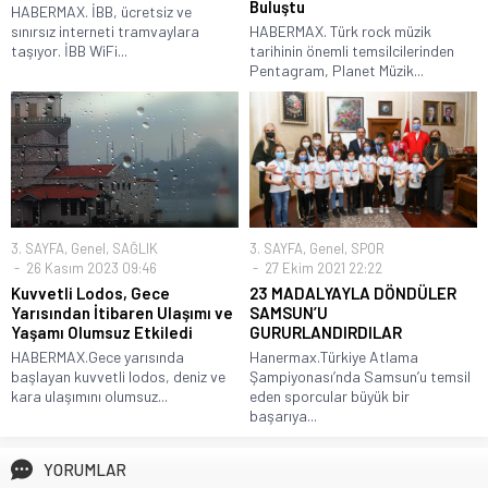
Buluştu
HABERMAX. İBB, ücretsiz ve
sınırsız interneti tramvaylara
HABERMAX. Türk rock müzik
taşıyor. İBB WiFi...
tarihinin önemli temsilcilerinden
Pentagram, Planet Müzik...
3. SAYFA
,
Genel
,
SAĞLIK
3. SAYFA
,
Genel
,
SPOR
26 Kasım 2023 09:46
27 Ekim 2021 22:22
Kuvvetli Lodos, Gece
23 MADALYAYLA DÖNDÜLER
Yarısından İtibaren Ulaşımı ve
SAMSUN’U
Yaşamı Olumsuz Etkiledi
GURURLANDIRDILAR
HABERMAX.Gece yarısında
Hanermax.Türkiye Atlama
başlayan kuvvetli lodos, deniz ve
Şampiyonası’nda Samsun’u temsil
kara ulaşımını olumsuz...
eden sporcular büyük bir
başarıya...
YORUMLAR