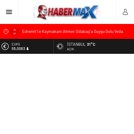
Edremit’te Kaymakam Ahmet Odabaş’a Duygu Dolu Veda
Gecesi
İSTANBUL
31°C
ALTIN
Tarihçi Yusuf Halaçoğlu’ndan TBMM’ye Sunulan Yasa Teklifine
6.543,59
AÇIK
Sert Eleştiri: “Osmanlı’nın Hukuk Anlayışının Gerisine
Düşüldü”
BİST
13.798,82
CHP’nin Eski Tuzla İlçe Başkanı Hasan Uzunyayla’dan Atama
İddialarına Yalanlama
DOLAR
47,7010
Başkan Orhan Çerkez duyurdu: Çekmeköy’de Gençlik
Merkezi’nin temeli atıldı
EURO
55,0063
Soner Çiçekli’den Çekmeköy Meclisi’nde Eleştiri: “Enerjimizi
Hizmete Değil, Krizlere Harcadık”