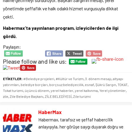
haline getirmeyi sürdürüyor. Başkan Sargın’ın mesajı, yerel
yönetimde şeffaflık ve halk odaklı hizmet vurgusuyla dikkat
çekti.
Habermax’ta yayınlanan program, izleyicilerden de ilgi
gördü.
Paylaşın:
Please follow and like us:
ETİKETLER:
#Belediye projeleri
,
#Kültür ve Turizm
,
3. dönem mesajı
,
altyapı
yatırımları
,
belediye borçları
,
borçsuz belediyecilik
,
esnaf
,
Şükrü Sargın
,
TOKAT
,
Tokat turizmi
,
üçüncü dönem
,
yerel haberler
,
yerel kalkınma
,
Yerel yönetimler
,
zile
,
Zile Belediye Başkanı
,
ZİLE BELEDİYESİ
,
Zile turizmi
HaberMax
Habermax, tarafsız ve şeffaf habercilik
anlayışıyla, her görüşe saygı duyarak doğru ve