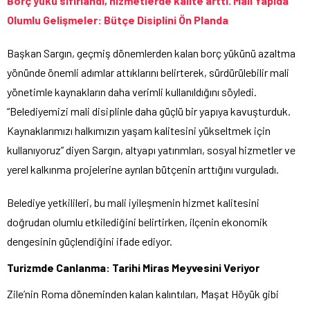
Borç yükü sıfırlandı, hizmetlerde kalite arttı.
Mali Yapıda
Olumlu Gelişmeler: Bütçe Disiplini Ön Planda
Başkan Sargın, geçmiş dönemlerden kalan borç yükünü azaltma
yönünde önemli adımlar attıklarını belirterek, sürdürülebilir mali
yönetimle kaynakların daha verimli kullanıldığını söyledi.
“Belediyemizi mali disiplinle daha güçlü bir yapıya kavuşturduk.
Kaynaklarımızı halkımızın yaşam kalitesini yükseltmek için
kullanıyoruz” diyen Sargın, altyapı yatırımları, sosyal hizmetler ve
yerel kalkınma projelerine ayrılan bütçenin arttığını vurguladı.
Belediye yetkilileri, bu mali iyileşmenin hizmet kalitesini
doğrudan olumlu etkilediğini belirtirken, ilçenin ekonomik
dengesinin güçlendiğini ifade ediyor.
Turizmde Canlanma: Tarihi Miras Meyvesini Veriyor
Zile’nin Roma döneminden kalan kalıntıları, Maşat Höyük gibi