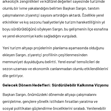
arkeolojik zenginlikleri ve kültürel değerleri sayesinde turizmde
olumlu bir ivme yakalandığını belirten Başkan Sargın, tanıtım
çalışmalarının ziyaretçi sayısını artırdığını aktardı. Özellikle yerel
etkinlikler ve kış sezonu faaliyetleriyle turizm hareketliliğinin yıl
boyu sürdürüldüğünü söyleyen Sargın, bu gelişmenin ilçe esnafına
ve yerel ekonomiye katkı sağladığını vurguladı.
Yeni turizm altyapı projelerinin planlama aşamasında olduğunu
ekleyen Sargın, ziyaretçi profilinin çeşitlenmesinden
memnuniyet duyulduğunu belirtti. Yerel esnaf temsilcileri de
sezon uzaması ve ekonomik canlanmadan olumlu etkilendiklerini
dile getiriyor.
Gelecek Dönem Hedefleri: Sürdürülebilir Kalkınma Vizyonu
Başkan Sargın, önümüzdeki dönemde altyapı çalışmalarını
genişletme, gençlere yönelik istihdam fırsatları yaratma ve
sosyal politikaları güçlendirme önceliklerini sıraladı. Yenilenebilir