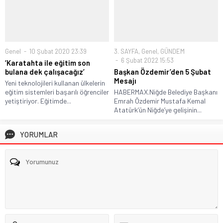
Genel
10 Şubat 2020 23:39
3. SAYFA
,
Genel
,
GÜNDEM
6 Şubat 2022 15:53
‘Karatahta ile eğitim son
bulana dek çalışacağız’
Başkan Özdemir’den 5 Şubat
Mesajı
Yeni teknolojileri kullanan ülkelerin
eğitim sistemleri başarılı öğrenciler
HABERMAX.Niğde Belediye Başkanı
yetiştiriyor. Eğitimde...
Emrah Özdemir Mustafa Kemal
Atatürk’ün Niğde’ye gelişinin...
YORUMLAR