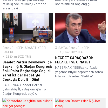
etkinliğinde, teknoloji ve moda
sonra hızlı bir başlangıç...
arasındaki...
Genel
,
GÜNDEM
,
SİYASET
,
YEREL
3. SAYFA
,
Genel
,
GÜNDEM
HABERLER
17 Şubat 2023 11:46
22 Ekim 2023 19:19
NECDET SARAÇ YAZDI:
Saadet Partisi Çekmeköy İlçe
FELAKET VE CİNAYET
Başkanlığı 5. Olağan Kongresi:
HABERMAX. 1999’da körfezde
Baki Polat Başkanlığa Seçildi,
yaşanan büyük depremden sonra
Yerel İktidar Hedefiyle
Hürriyet Gazetesi “Katiller”...
Coşkuyla Dolu Bir Gün!
HABERMAX. Saadet Partisi
Çekmeköy İlçe Başkanlığı’nın 5.
Olağan Kongresi, büyük...