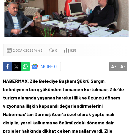
2 OCAK 2026 14:43
0
925
A
A
ABONE OL
+
-
HABERMAX.
Zile Belediye Başkanı Şükrü Sargın,
belediyenin borç yükünden tamamen kurtulması, Zile’de
turizm alanında yaşanan hareketlilik ve üçüncü dönem
vizyonuna ilişkin kapsamlı değerlendirmelerini
Habermax’tan Durmuş Acar’a özel olarak yaptı; mali
disiplin, yerel kalkınma ve önümüzdeki döneme dair
projeler hakkında dikkat çeken mesajlar verdi. Zile