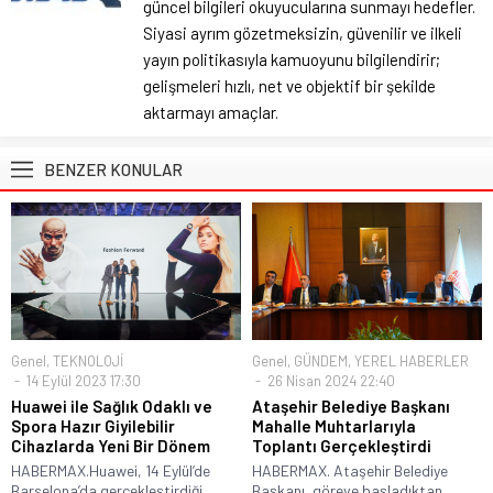
güncel bilgileri okuyucularına sunmayı hedefler.
Siyasi ayrım gözetmeksizin, güvenilir ve ilkeli
yayın politikasıyla kamuoyunu bilgilendirir;
gelişmeleri hızlı, net ve objektif bir şekilde
aktarmayı amaçlar.
BENZER KONULAR
Genel
,
TEKNOLOJİ
Genel
,
GÜNDEM
,
YEREL HABERLER
14 Eylül 2023 17:30
26 Nisan 2024 22:40
Huawei ile Sağlık Odaklı ve
Ataşehir Belediye Başkanı
Spora Hazır Giyilebilir
Mahalle Muhtarlarıyla
Cihazlarda Yeni Bir Dönem
Toplantı Gerçekleştirdi
HABERMAX.Huawei, 14 Eylül’de
HABERMAX. Ataşehir Belediye
Barselona’da gerçekleştirdiği
Başkanı, göreve başladıktan