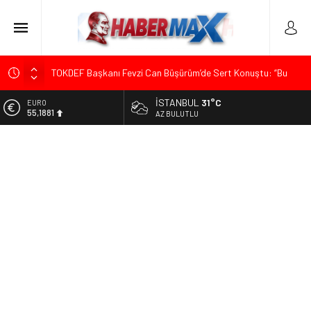
TOKDEF Başkanı Fevzi Can Büşürüm’de Sert Konuştu: “Bu
Toprakları Teslim Etmeyeceğiz”
İSTANBUL
31°C
ALTIN
Çevrecik Büşürüm Yayla Şenliği’nde Siyaset ve Memleket
6.660,55
AZ BULUTLU
Buluştu: Kurtgöz’den “Yeni Yolda Birlikte Yürüyeceğiz” Mesajı
BİST
TKP Genel Sekreteri Kemal Okuyan Havana’da Konuştu:
13.779,39
“Zincirlerini Kırması Gereken İşçi Sınıfıdır”
DOLAR
Menderes Belediye Başkanı İlkay Çiçek Görevden
47,7111
Uzaklaştırıldı
EURO
Ümit Özdağ’dan Gazilere Destek: “Türkiye, Gazilerinin
55,1881
Taleplerini Kabul Etmeli”