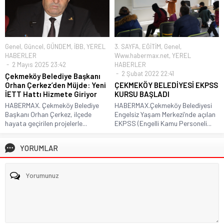
Genel
,
Güncel
,
GÜNDEM
,
İBB
,
YEREL
3. SAYFA
,
EĞİTİM
,
Genel
,
HABERLER
Www.habermax.net
,
YEREL
2 Mayıs 2025 23:42
HABERLER
2 Şubat 2022 22:41
Çekmeköy Belediye Başkanı
Orhan Çerkez’den Müjde: Yeni
ÇEKMEKÖY BELEDİYESİ EKPSS
İETT Hattı Hizmete Giriyor
KURSU BAŞLADI
HABERMAX. Çekmeköy Belediye
HABERMAX.Çekmeköy Belediyesi
Başkanı Orhan Çerkez, ilçede
Engelsiz Yaşam Merkezi’nde açılan
hayata geçirilen projelerle...
EKPSS (Engelli Kamu Personeli...
YORUMLAR