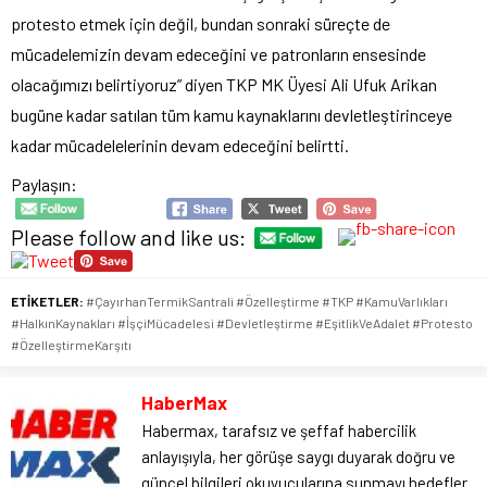
protesto etmek için değil, bundan sonraki süreçte de
mücadelemizin devam edeceğini ve patronların ensesinde
olacağımızı belirtiyoruz” diyen TKP MK Üyesi Ali Ufuk Arikan
bugüne kadar satılan tüm kamu kaynaklarını devletleştirinceye
kadar mücadelelerinin devam edeceğini belirtti.
Paylaşın:
Please follow and like us:
ETİKETLER:
#ÇayırhanTermikSantrali #Özelleştirme #TKP #KamuVarlıkları
#HalkınKaynakları #İşçiMücadelesi #Devletleştirme #EşitlikVeAdalet #Protesto
#ÖzelleştirmeKarşıtı
HaberMax
Habermax, tarafsız ve şeffaf habercilik
anlayışıyla, her görüşe saygı duyarak doğru ve
güncel bilgileri okuyucularına sunmayı hedefler.