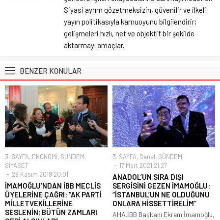
Siyasi ayrım gözetmeksizin, güvenilir ve ilkeli
yayın politikasıyla kamuoyunu bilgilendirir;
gelişmeleri hızlı, net ve objektif bir şekilde
aktarmayı amaçlar.
BENZER KONULAR
3. SAYFA
,
EKONOMİ
,
GÜNDEM
,
3. SAYFA
,
Genel
,
GÜNDEM
SİYASET
17 Mart 2021 21:27
29 Kasım 2019 20:01
ANADOL’UN SIRA DIŞI
İMAMOĞLU’NDAN İBB MECLİS
SERGİSİNİ GEZEN İMAMOĞLU:
ÜYELERİNE ÇAĞRI: “AK PARTİ
“İSTANBUL’UN NE OLDUĞUNU
MİLLETVEKİLLERİNE
ONLARA HİSSETTİRELİM”
SESLENİN; BÜTÜN ZAMLARI
AHA.İBB Başkanı Ekrem İmamoğlu,