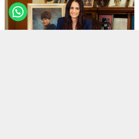
7 MART 2025 21:55 | SON GÜNCELLENME: 7 MART 2025 21:56
0
559
A
A
ABONE OL
+
-
HABERMAX. Başta kız çocuklar olmak üzere tüm çocuklar
için destekleyici ve güvenli öğrenme alanları oluşturulması