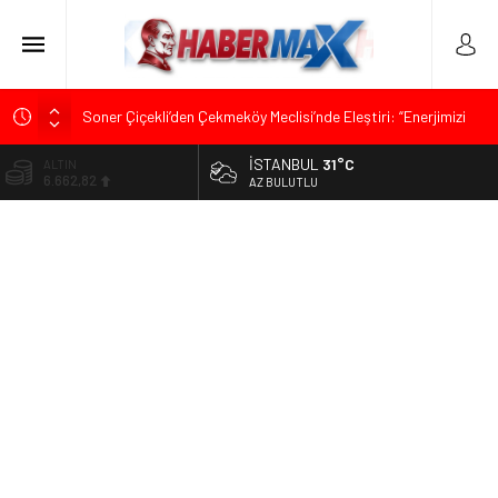
Soner Çiçekli’den Çekmeköy Meclisi’nde Eleştiri: “Enerjimizi
Hizmete Değil, Krizlere Harcadık”
İSTANBUL
31°C
ALTIN
Edremit’te Kaymakam Ahmet Odabaş’a Duygu Dolu Veda
6.662,82
AZ BULUTLU
Gecesi
BİST
Tarihçi Yusuf Halaçoğlu’ndan TBMM’ye Sunulan Yasa Teklifine
13.779,39
Sert Eleştiri: “Osmanlı’nın Hukuk Anlayışının Gerisine
Düşüldü”
DOLAR
47,6961
CHP’nin Eski Tuzla İlçe Başkanı Hasan Uzunyayla’dan Atama
İddialarına Yalanlama
EURO
55,1808
İdris Şahin’den Adalet Komisyonu’nda Sert Tepki: “Bu Yol Yol
Değil”