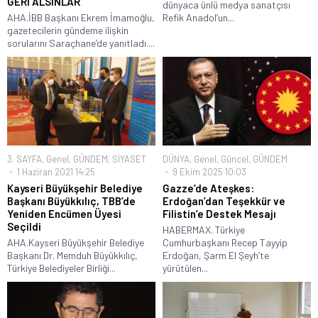
GERİ ALSINLAR”
dünyaca ünlü medya sanatçısı
AHA.İBB Başkanı Ekrem İmamoğlu,
Refik Anadol’un...
gazetecilerin gündeme ilişkin
sorularını Saraçhane’de yanıtladı....
3. SAYFA
,
Genel
,
GÜNDEM
,
SİYASET
DÜNYA
,
Genel
,
Güncel
,
GÜNDEM
1 Haziran 2021 14:25
9 Ekim 2025 10:03
Kayseri Büyükşehir Belediye
Gazze’de Ateşkes:
Başkanı Büyükkılıç, TBB’de
Erdoğan’dan Teşekkür ve
Yeniden Encümen Üyesi
Filistin’e Destek Mesajı
Seçildi
HABERMAX. Türkiye
AHA.Kayseri Büyükşehir Belediye
Cumhurbaşkanı Recep Tayyip
Başkanı Dr. Memduh Büyükkılıç,
Erdoğan, Şarm El Şeyh’te
Türkiye Belediyeler Birliği...
yürütülen...