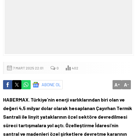
7 MART 2025 22:01
0
402
A
A
ABONE OL
+
-
HABERMAX. Türkiye’nin enerji varlıklarından biri olan ve
değeri 4,5 milyar dolar olarak hesaplanan Çayırhan Termik
Santrali ile linyit yataklarının özel sektöre devredilmesi
süreci tartışmalara yol açtı. Özelleştirme İdaresi’nin
santral ve madenleri özel şirketlere devretme kararının