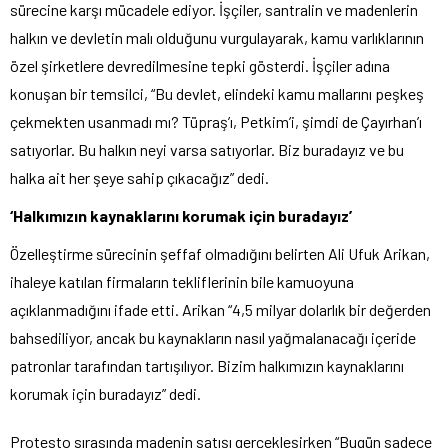
sürecine karşı mücadele ediyor. İşçiler, santralin ve madenlerin
halkın ve devletin malı olduğunu vurgulayarak, kamu varlıklarının
özel şirketlere devredilmesine tepki gösterdi. İşçiler adına
konuşan bir temsilci, “Bu devlet, elindeki kamu mallarını peşkeş
çekmekten usanmadı mı? Tüpraş’ı, Petkim’i, şimdi de Çayırhan’ı
satıyorlar. Bu halkın neyi varsa satıyorlar. Biz buradayız ve bu
halka ait her şeye sahip çıkacağız” dedi.
‘Halkımızın kaynaklarını korumak için buradayız’
Özelleştirme sürecinin şeffaf olmadığını belirten Ali Ufuk Arikan,
ihaleye katılan firmaların tekliflerinin bile kamuoyuna
açıklanmadığını ifade etti. Arikan “4,5 milyar dolarlık bir değerden
bahsediliyor, ancak bu kaynakların nasıl yağmalanacağı içeride
patronlar tarafından tartışılıyor. Bizim halkımızın kaynaklarını
korumak için buradayız” dedi.
Protesto sırasında madenin satışı gerçekleşirken “Bugün sadece