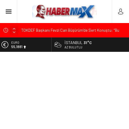
TOKDEF Başkanı Fevzi Can Büşürüm’de Sert Konuştu: “Bu
Toprakları Teslim Etmeyeceğiz”
İSTANBUL
31°C
ALTIN
Çevrecik Büşürüm Yayla Şenliği’nde Siyaset ve Memleket
6.660,55
AZ BULUTLU
Buluştu: Kurtgöz’den “Yeni Yolda Birlikte Yürüyeceğiz” Mesajı
BİST
TKP Genel Sekreteri Kemal Okuyan Havana’da Konuştu:
13.779,39
“Zincirlerini Kırması Gereken İşçi Sınıfıdır”
DOLAR
Menderes Belediye Başkanı İlkay Çiçek Görevden
47,7111
Uzaklaştırıldı
EURO
Ümit Özdağ’dan Gazilere Destek: “Türkiye, Gazilerinin
55,1881
Taleplerini Kabul Etmeli”