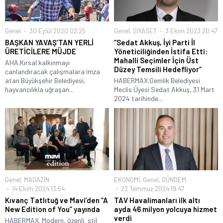
Genel
30 Eylül 2020 02:25
Genel
,
SİYASET
3 Ekim 2023 20:47
BAŞKAN YAVAŞ’TAN YERLİ
“Sedat Akkuş, İyi Parti İl
ÜRETİCİLERE MÜJDE
Yöneticiliğinden İstifa Etti:
Mahalli Seçimler İçin Üst
AHA.Kırsal kalkınmayı
Düzey Temsili Hedefliyor”
canlandıracak çalışmalara imza
atan Büyükşehir Belediyesi,
HABERMAX.Gemlik Belediyesi
hayvancılıkla uğraşan...
Meclis Üyesi Sedat Akkuş, 31 Mart
2024 tarihinde...
Genel
,
MAGAZİN
EKONOMİ
,
Genel
,
GÜNDEM
14 Ekim 2024 13:54
22 Temmuz 2024 19:47
Kıvanç Tatlıtuğ ve Mavi’den “A
TAV Havalimanları ilk altı
New Edition of You” yayında
ayda 46 milyon yolcuya hizmet
verdi
HABERMAX. Modern, özenli, stil