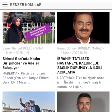
BENZER KONULAR
Genel
,
Güncel
,
KÜLTÜR SANAT
Genel
,
Güncel
,
GÜNDEM
,
MAGAZİN
5 Mart 2025 11:21
9 Nisan 2026 18:38
Sirkeci Garı’nda Kadın
İBRAHİM TATLISES
Girişimciler ve Aileler
HASTANEYE KALDIRILDI:
Buluşuyor
SAĞLIK DURUMUYLA İLGİLİ
AÇIKLAMA
HABERMAX. Kültür ve Turizm
Bakanlığı’nın katkılarıyla Sirkeci
HABERMAX. Türk müziğinin usta
Garı, 10-13 Nisan...
ismi İbrahim Tatlıses’in sağlık
durumuna ilişkin...