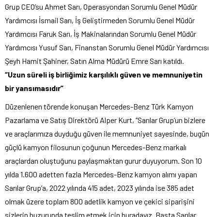
Grup CEO’su Ahmet Sarı, Operasyondan Sorumlu Genel Müdür
Yardımcısı İsmail Sarı, İş Geliştirmeden Sorumlu Genel Müdür
Yardımcısı Faruk Sarı, İş Makinalarından Sorumlu Genel Müdür
Yardımcısı Yusuf Sarı, Finanstan Sorumlu Genel Müdür Yardımcısı
Şeyh Hamit Şahiner, Satın Alma Müdürü Emre Sarı katıldı.
“Uzun süreli iş birliğimiz karşılıklı güven ve memnuniyetin
bir yansımasıdır”
Düzenlenen törende konuşan Mercedes-Benz Türk Kamyon
Pazarlama ve Satış Direktörü Alper Kurt, “Sarılar Grup’un bizlere
ve araçlarımıza duyduğu güven ile memnuniyet sayesinde, bugün
güçlü kamyon filosunun çoğunun Mercedes-Benz markalı
araçlardan oluştuğunu paylaşmaktan gurur duyuyorum. Son 10
yılda 1.600 adetten fazla Mercedes-Benz kamyon alımı yapan
Sarılar Grup’a, 2022 yılında 415 adet, 2023 yılında ise 385 adet
olmak üzere toplam 800 adetlik kamyon ve çekici siparişini
sizlerin huzurunda teslim etmek için buradayız. Başta Sarılar