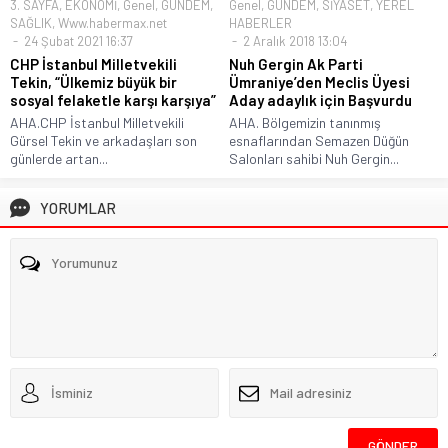
3. SAYFA
,
EKONOMİ
,
Genel
,
GÜNDEM
,
Genel
,
GÜNDEM
,
SİYASET
,
YEREL
SAĞLIK
,
Www.habermax.net
HABERLER
24 Şubat 2021 16:37
2 Aralık 2018 13:04
CHP İstanbul Milletvekili
Nuh Gergin Ak Parti
Tekin, “Ülkemiz büyük bir
Ümraniye’den Meclis Üyesi
sosyal felaketle karşı karşıya”
Aday adaylık için Başvurdu
AHA.CHP İstanbul Milletvekili
AHA. Bölgemizin tanınmış
Gürsel Tekin ve arkadaşları son
esnaflarından Semazen Düğün
günlerde artan...
Salonları sahibi Nuh Gergin...
YORUMLAR