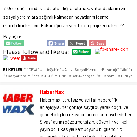
7. Gelir dağılımındaki adaletsizliği azaltmak, vatandaşlarımızın
sosyal yardımlara bağımlı kalmadan hayatlarını idame
ettirebilmeleri için Bakanlığınızın yürüttüğü projeler nelerdir?
Paylaşın:
Please follow and like us:
ETİKETLER:
* #DEVA * #İdrisŞahin * #AileveSosyalHizmetlerBakanlığı * #Alo144
* #SosyalYardım * #Yoksulluk * #TBMM * #SoruÖnergesi * #Ekonomi * #Türkiye
HaberMax
Habermax, tarafsız ve şeffaf habercilik
anlayışıyla, her görüşe saygı duyarak doğru ve
güncel bilgileri okuyucularına sunmayı hedefler.
Siyasi ayrım gözetmeksizin, güvenilir ve ilkeli
yayın politikasıyla kamuoyunu bilgilendirir;
gelişmeleri hızlı, net ve objektif bir şekilde