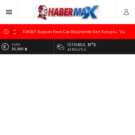
TOKDEF Başkanı Fevzi Can Büşürüm’de Sert Konuştu: “Bu
Toprakları Teslim Etmeyeceğiz”
İSTANBUL
31°C
ALTIN
Çevrecik Büşürüm Yayla Şenliği’nde Siyaset ve Memleket
6.660,55
AZ BULUTLU
Buluştu: Kurtgöz’den “Yeni Yolda Birlikte Yürüyeceğiz” Mesajı
BİST
TKP Genel Sekreteri Kemal Okuyan Havana’da Konuştu:
13.779,39
“Zincirlerini Kırması Gereken İşçi Sınıfıdır”
DOLAR
Menderes Belediye Başkanı İlkay Çiçek Görevden
47,7111
Uzaklaştırıldı
EURO
Ümit Özdağ’dan Gazilere Destek: “Türkiye, Gazilerinin
55,1881
Taleplerini Kabul Etmeli”