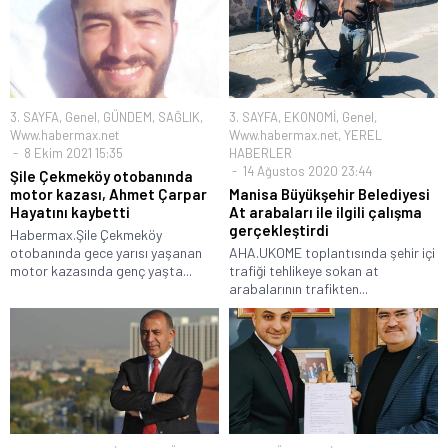
3. SAYFA
,
Genel
,
GÜNDEM
,
SAĞLIK
,
3. SAYFA
,
EKONOMİ
,
Genel
,
Www.habermax.net
Www.habermax.net
,
YEREL
8 Ekim 2021 15:35
HABERLER
14 Ağustos 2020 23:44
Şile Çekmeköy otobanında
motor kazası, Ahmet Çarpar
Manisa Büyükşehir Belediyesi
Hayatını kaybetti
At arabaları ile ilgili çalışma
gerçekleştirdi
Habermax.Şile Çekmeköy
otobanında gece yarısı yaşanan
AHA.UKOME toplantısında şehir içi
motor kazasında genç yaşta...
trafiği tehlikeye sokan at
arabalarının trafikten...