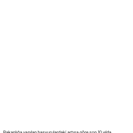
Bakanlığa yapılan başvurulardaki artışa göre son 10 yılda