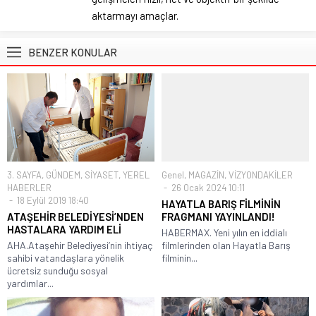
aktarmayı amaçlar.
BENZER KONULAR
3. SAYFA
,
GÜNDEM
,
SİYASET
,
YEREL
Genel
,
MAGAZİN
,
VİZYONDAKİLER
HABERLER
26 Ocak 2024 10:11
18 Eylül 2019 18:40
HAYATLA BARIŞ FİLMİNİN
ATAŞEHİR BELEDİYESİ’NDEN
FRAGMANI YAYINLANDI!
HASTALARA YARDIM ELİ
HABERMAX. Yeni yılın en iddialı
AHA.Ataşehir Belediyesi’nin ihtiyaç
filmlerinden olan Hayatla Barış
sahibi vatandaşlara yönelik
filminin...
ücretsiz sunduğu sosyal
yardımlar...