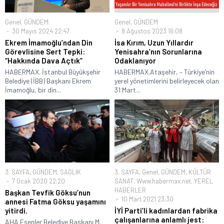
Genel
,
GÜNDEM
Genel
,
GÜNDEM
30 Mayıs 2024 22:47
8 Ağustos 2023 16:08
Ekrem İmamoğlu’ndan Din
İsa Kırım, Uzun Yıllardır
Görevlisine Sert Tepki:
Yenisahra’nın Sorunlarına
“Hakkında Dava Açtık”
Odaklanıyor
HABERMAX. İstanbul Büyükşehir
HABERMAX.Ataşehir, – Türkiye’nin
Belediye (İBB) Başkanı Ekrem
yerel yönetimlerini belirleyecek olan
İmamoğlu, bir din...
31 Mart...
3. SAYFA
,
GÜNDEM
,
SAĞLIK
3. SAYFA
,
Genel
,
GÜNDEM
,
KÜLTÜR
7 Ocak 2020 22:20
SANAT
,
Www.habermax.net
,
YEREL
HABERLER
Başkan Tevfik Göksu’nun
10 Mart 2021 23:30
annesi Fatma Göksu yaşamını
yitirdi.
İYİ Parti’li kadınlardan fabrika
çalışanlarına anlamlı jest:
AHA.Esenler Belediye Başkanı M.