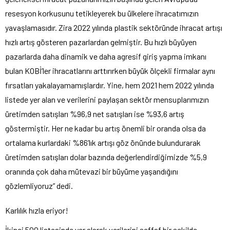
resesyon korkusunu tetikleyerek bu ülkelere ihracatımızın
yavaşlamasıdır. Zira 2022 yılında plastik sektöründe ihracat artışı
hızlı artış gösteren pazarlardan gelmiştir. Bu hızlı büyüyen
pazarlarda daha dinamik ve daha agresif giriş yapma imkanı
bulan KOBİ’ler ihracatlarını arttırırken büyük ölçekli firmalar aynı
fırsatları yakalayamamışlardır. Yine, hem 2021 hem 2022 yılında
listede yer alan ve verilerini paylaşan sektör mensuplarımızın
üretimden satışları %96,9 net satışları ise %93,6 artış
göstermiştir. Her ne kadar bu artış önemli bir oranda olsa da
ortalama kurlardaki %86’lık artışı göz önünde bulundurarak
üretimden satışları dolar bazında değerlendirdiğimizde %5,9
oranında çok daha mütevazi bir büyüme yaşandığını
gözlemliyoruz” dedi.
Karlılık hızla eriyor!
İkinci 500 listesinde yer alarak verilerini şeffaf bir şekilde