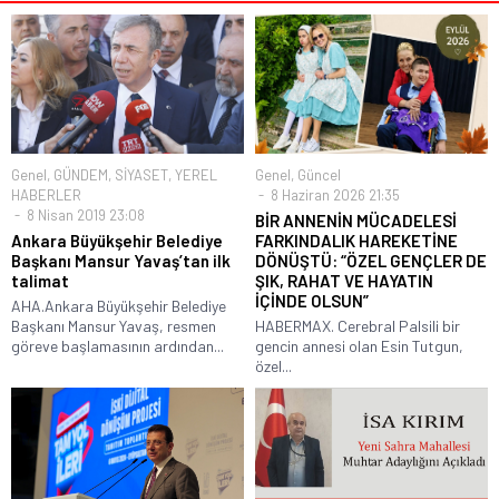
Genel
,
GÜNDEM
,
SİYASET
,
YEREL
Genel
,
Güncel
HABERLER
8 Haziran 2026 21:35
8 Nisan 2019 23:08
BİR ANNENİN MÜCADELESİ
Ankara Büyükşehir Belediye
FARKINDALIK HAREKETİNE
Başkanı Mansur Yavaş’tan ilk
DÖNÜŞTÜ: “ÖZEL GENÇLER DE
talimat
ŞIK, RAHAT VE HAYATIN
İÇİNDE OLSUN”
AHA.Ankara Büyükşehir Belediye
Başkanı Mansur Yavaş, resmen
HABERMAX. Cerebral Palsili bir
göreve başlamasının ardından...
gencin annesi olan Esin Tutgun,
özel...