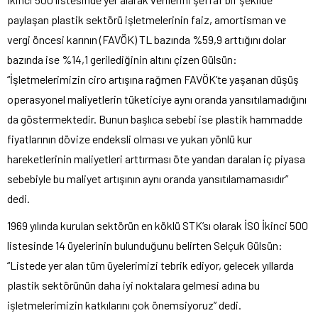
paylaşan plastik sektörü işletmelerinin faiz, amortisman ve
vergi öncesi karının (FAVÖK) TL bazında %59,9 arttığını dolar
bazında ise %14,1 gerilediğinin altını çizen Gülsün:
“İşletmelerimizin ciro artışına rağmen FAVÖK’te yaşanan düşüş
operasyonel maliyetlerin tüketiciye aynı oranda yansıtılamadığını
da göstermektedir. Bunun başlıca sebebi ise plastik hammadde
fiyatlarının dövize endeksli olması ve yukarı yönlü kur
hareketlerinin maliyetleri arttırması öte yandan daralan iç piyasa
sebebiyle bu maliyet artışının aynı oranda yansıtılamamasıdır”
dedi.
1969 yılında kurulan sektörün en köklü STK’sı olarak İSO İkinci 500
listesinde 14 üyelerinin bulunduğunu belirten Selçuk Gülsün:
“Listede yer alan tüm üyelerimizi tebrik ediyor, gelecek yıllarda
plastik sektörünün daha iyi noktalara gelmesi adına bu
işletmelerimizin katkılarını çok önemsiyoruz” dedi.