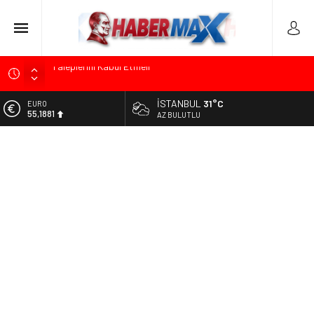
TOKDEF Başkanı Fevzi Can Büşürüm’de Sert Konuştu: “Bu
Toprakları Teslim Etmeyeceğiz”
İSTANBUL
31°C
ALTIN
Çevrecik Büşürüm Yayla Şenliği’nde Siyaset ve Memleket
6.660,55
AZ BULUTLU
Buluştu: Kurtgöz’den “Yeni Yolda Birlikte Yürüyeceğiz” Mesajı
BİST
TKP Genel Sekreteri Kemal Okuyan Havana’da Konuştu:
13.779,39
“Zincirlerini Kırması Gereken İşçi Sınıfıdır”
DOLAR
Menderes Belediye Başkanı İlkay Çiçek Görevden
47,7111
Uzaklaştırıldı
EURO
Ümit Özdağ’dan Gazilere Destek: “Türkiye, Gazilerinin
55,1881
Taleplerini Kabul Etmeli”