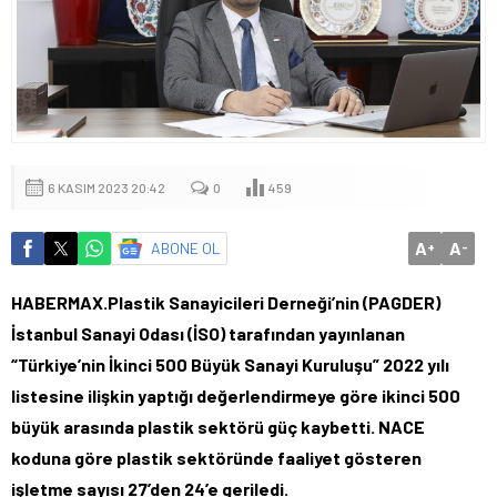
6 KASIM 2023 20:42
0
459
A
A
ABONE OL
+
-
HABERMAX.Plastik Sanayicileri Derneği’nin (PAGDER)
İstanbul Sanayi Odası (İSO) tarafından yayınlanan
“Türkiye’nin İkinci 500 Büyük Sanayi Kuruluşu” 2022 yılı
listesine ilişkin yaptığı değerlendirmeye göre ikinci 500
büyük arasında plastik sektörü güç kaybetti. NACE
koduna göre plastik sektöründe faaliyet gösteren
işletme sayısı 27’den 24’e geriledi.