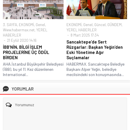
3. SAYFA
,
EKONOMİ
,
Genel
,
EKONOMİ
,
Genel
,
Güncel
,
GÜNDEM
,
Www.habermax.net
,
YEREL
YEREL HABERLER
HABERLER
8 Mart 2025 17:34
21 Eylül 2020 14:16
Sancaktepe’de Sert
İBB’NİN, BİLGİ İŞLEM
Rüzgarlar: Başkan Yeğin’den
PROJELERİNE ÜÇ ÖDÜL
Eski Yönetime Ağır
BİRDEN
Suçlamalar
AHA.İstanbul Büyükşehir Belediyesi
HABERMAX. Sancaktepe Belediye
(İBB), bu yıl 11. Kez düzenlenen
Başkanı Alper Yeğin, belediye
International...
meclisindeki son konuşmasında...
YORUMLAR