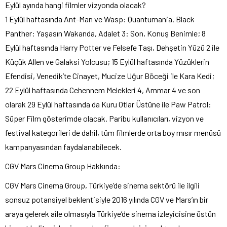
Eylül ayında hangi filmler vizyonda olacak?
1 Eylül haftasında Ant-Man ve Wasp: Quantumania, Black
Panther: Yaşasın Wakanda, Adalet 3: Son, Konuş Benimle; 8
Eylül haftasında Harry Potter ve Felsefe Taşı, Dehşetin Yüzü 2 ile
Küçük Allen ve Galaksi Yolcusu; 15 Eylül haftasında Yüzüklerin
Efendisi, Venedik’te Cinayet, Mucize Uğur Böceği ile Kara Kedi;
22 Eylül haftasında Cehennem Melekleri 4, Ammar 4 ve son
olarak 29 Eylül haftasında da Kuru Otlar Üstüne ile Paw Patrol:
Süper Film gösterimde olacak. Paribu kullanıcıları, vizyon ve
festival kategorileri de dahil, tüm filmlerde orta boy mısır menüsü
kampanyasından faydalanabilecek.
CGV Mars Cinema Group Hakkında:
CGV Mars Cinema Group, Türkiye’de sinema sektörü ile ilgili
sonsuz potansiyel beklentisiyle 2016 yılında CGV ve Mars’ın bir
araya gelerek aile olmasıyla Türkiye’de sinema izleyicisine üstün