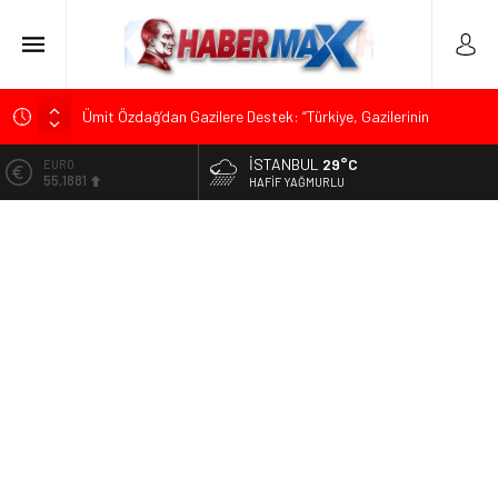
Ümit Özdağ’dan Gazilere Destek: “Türkiye, Gazilerinin
Taleplerini Kabul Etmeli”
İSTANBUL
29°C
ALTIN
TOKDEF Başkanı Fevzi Can Büşürüm’de Sert Konuştu: “Bu
6.660,55
HAFIF YAĞMURLU
Toprakları Teslim Etmeyeceğiz”
BİST
Çevrecik Büşürüm Yayla Şenliği’nde Siyaset ve Memleket
13.779,39
Buluştu: Kurtgöz’den “Yeni Yolda Birlikte Yürüyeceğiz” Mesajı
DOLAR
TKP Genel Sekreteri Kemal Okuyan Havana’da Konuştu:
47,7111
“Zincirlerini Kırması Gereken İşçi Sınıfıdır”
EURO
Muharrem İnce’den Mehmet Şimşek’e Sert Tepki: “Düşün Bu
55,1881
Milletin Yakasından”