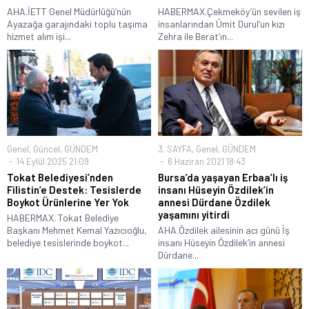
AHA.İETT Genel Müdürlüğü’nün
HABERMAX.Çekmeköy’ün sevilen iş
Ayazağa garajındaki toplu taşıma
insanlarından Ümit Durul’un kızı
hizmet alım işi...
Zehra ile Berat’ın...
Genel
,
Güncel
,
GÜNDEM
3. SAYFA
,
Genel
,
GÜNDEM
14 Eylül 2025 21:09
6 Haziran 2021 18:43
Tokat Belediyesi’nden
Bursa’da yaşayan Erbaa’lı iş
Filistin’e Destek: Tesislerde
insanı Hüseyin Özdilek’in
Boykot Ürünlerine Yer Yok
annesi Dürdane Özdilek
yaşamını yitirdi
HABERMAX. Tokat Belediye
Başkanı Mehmet Kemal Yazıcıoğlu,
AHA.Özdilek ailesinin acı günü İş
belediye tesislerinde boykot...
insanı Hüseyin Özdilek’in annesi
Dürdane...