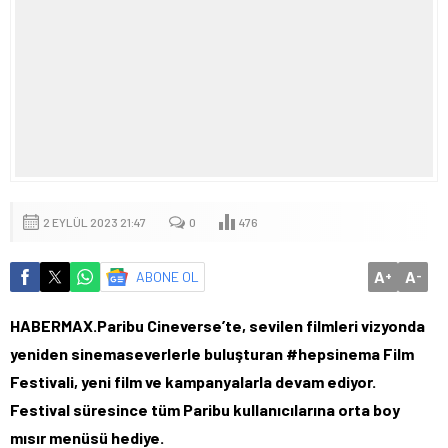
2 EYLÜL 2023 21:47
0
476
A
A
ABONE OL
+
-
HABERMAX.Paribu Cineverse’te, sevilen filmleri vizyonda
yeniden sinemaseverlerle buluşturan #hepsinema Film
Festivali, yeni film ve kampanyalarla devam ediyor.
Festival süresince tüm Paribu kullanıcılarına orta boy
mısır menüsü hediye.