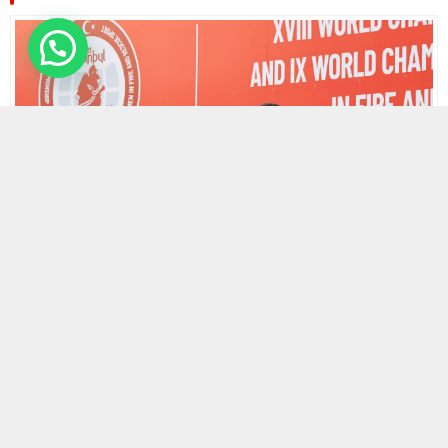
2 EYLÜL 2023 21:18
0
525
A
A
ABONE OL
+
-
HABERMAX.‘Uluslararası İtfaiyeciler Dünya Şampiyonası’
İstanbul’da başladı. 2-5 Eylül tarihleri arasında