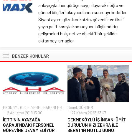
anlayışıyla, her görüşe saygı duyarak doğru ve
güncel bilgileri okuyucularına sunmayı hedefler.
Siyasi ayrım gözetmeksizin, güvenilir ve ilkeli
yayın politikasıyla kamuoyunu bilgilendirir;
gelişmeleri hızlı, net ve objektif bir şekilde
aktarmayı amaçlar.
BENZER KONULAR
EKONOMİ
,
Genel
,
YEREL HABERLER
Genel
,
GÜNDEM
2 Ağustos 2019 13:00
27 Kasım 2023 23:47
İETT’NİN AYAZAĞA
ÇEKMEKÖYLÜ İŞ İNSANI ÜMİT
GARAJI’NDAKİ PERSONEL
DURUL’UN KIZI ZEHRA İLE
GÖREVİNE DEVAM EDİYOR
BERAT’IN MUTLU GÜNÜ