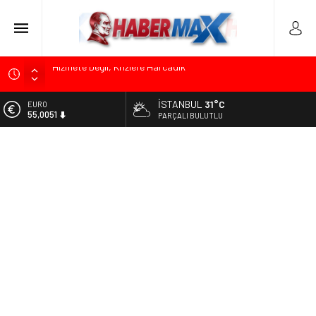
Edremit’te Kaymakam Ahmet Odabaş’a Duygu Dolu Veda
Gecesi
İSTANBUL
31°C
ALTIN
Tarihçi Yusuf Halaçoğlu’ndan TBMM’ye Sunulan Yasa Teklifine
6.584,66
PARÇALI BULUTLU
Sert Eleştiri: “Osmanlı’nın Hukuk Anlayışının Gerisine
Düşüldü”
BİST
13.889,75
CHP’nin Eski Tuzla İlçe Başkanı Hasan Uzunyayla’dan Atama
İddialarına Yalanlama
DOLAR
47,7046
Başkan Orhan Çerkez duyurdu: Çekmeköy’de Gençlik
Merkezi’nin temeli atıldı
EURO
55,0051
Soner Çiçekli’den Çekmeköy Meclisi’nde Eleştiri: “Enerjimizi
Hizmete Değil, Krizlere Harcadık”