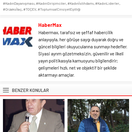
#KadınDayanışması
,
#KadınGirişimciler
,
#Kadınİstihdamı
,
#KadınLiderler
,
#Orzaksİlaç
,
#TOÇEV
,
#ToplumsalCinsiyetEşitliği
HaberMax
Habermax, tarafsız ve şeffaf habercilik
anlayışıyla, her görüşe saygı duyarak doğru ve
güncel bilgileri okuyucularına sunmayı hedefler.
Siyasi ayrım gözetmeksizin, güvenilir ve ilkeli
yayın politikasıyla kamuoyunu bilgilendirir;
gelişmeleri hızlı, net ve objektif bir şekilde
aktarmayı amaçlar.
BENZER KONULAR