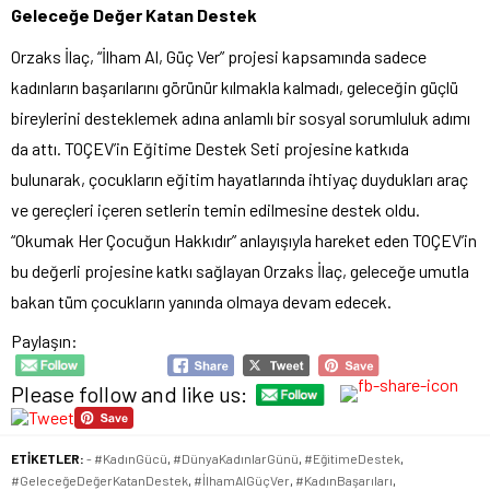
Geleceğe Değer Katan Destek
Orzaks İlaç, “İlham Al, Güç Ver” projesi kapsamında sadece
kadınların başarılarını görünür kılmakla kalmadı, geleceğin güçlü
bireylerini desteklemek adına anlamlı bir sosyal sorumluluk adımı
da attı. TOÇEV’in Eğitime Destek Seti projesine katkıda
bulunarak, çocukların eğitim hayatlarında ihtiyaç duydukları araç
ve gereçleri içeren setlerin temin edilmesine destek oldu.
“Okumak Her Çocuğun Hakkıdır” anlayışıyla hareket eden TOÇEV’in
bu değerli projesine katkı sağlayan Orzaks İlaç, geleceğe umutla
bakan tüm çocukların yanında olmaya devam edecek.
Paylaşın:
Please follow and like us:
ETİKETLER:
- #KadınGücü
,
#DünyaKadınlarGünü
,
#EğitimeDestek
,
#GeleceğeDeğerKatanDestek
,
#İlhamAlGüçVer
,
#KadınBaşarıları
,