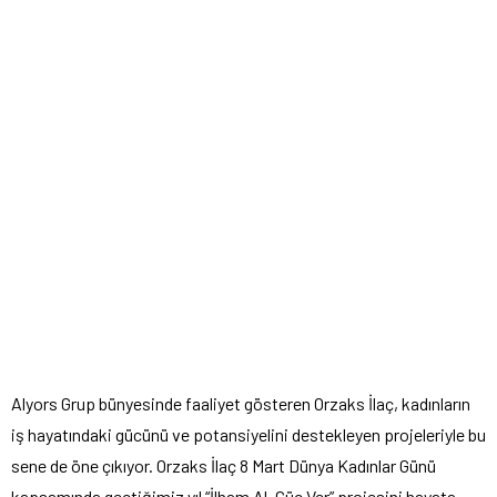
Alyors Grup bünyesinde faaliyet gösteren Orzaks İlaç, kadınların
iş hayatındaki gücünü ve potansiyelini destekleyen projeleriyle bu
sene de öne çıkıyor. Orzaks İlaç 8 Mart Dünya Kadınlar Günü
kapsamında geçtiğimiz yıl “İlham Al, Güç Ver” projesini hayata