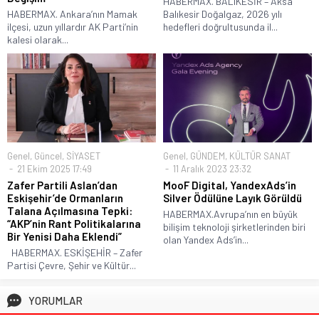
HABERMAX. BALIKESİR – Aksa
HABERMAX. Ankara’nın Mamak
Balıkesir Doğalgaz, 2026 yılı
ilçesi, uzun yıllardır AK Parti’nin
hedefleri doğrultusunda il...
kalesi olarak...
Genel
,
Güncel
,
SİYASET
Genel
,
GÜNDEM
,
KÜLTÜR SANAT
21 Ekim 2025 17:49
11 Aralık 2023 23:32
Zafer Partili Aslan’dan
MooF Digital, YandexAds’in
Eskişehir’de Ormanların
Silver Ödülüne Layık Görüldü
Talana Açılmasına Tepki:
HABERMAX.Avrupa’nın en büyük
“AKP’nin Rant Politikalarına
bilişim teknoloji şirketlerinden biri
Bir Yenisi Daha Eklendi”
olan Yandex Ads’in...
HABERMAX. ESKİŞEHİR – Zafer
Partisi Çevre, Şehir ve Kültür...
YORUMLAR