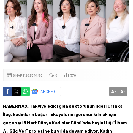
8 MART 2025 14:56
0
370
A
A
ABONE OL
+
-
HABERMAX. Takviye edici gıda sektörünün lideri Orzaks
İlaç, kadınların başarı hikayelerini görünür kılmak için
geçen yıl 8 Mart Dünya Kadınlar Günü’nde başlattığı “İlham
Al, Güç Ver” projesine bu yıl da devam ediyor. Kadın