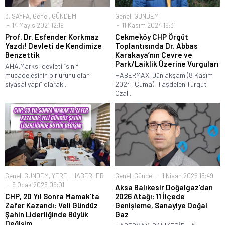
3. SAYFA
,
Genel
,
GÜNDEM
Genel
,
GÜNDEM
14 Mayıs 2021 12:19
11 Kasım 2024 16:31
Prof. Dr. Esfender Korkmaz
Çekmeköy CHP Örgüt
Yazdı! Devleti de Kendimize
Toplantısında Dr. Abbas
Benzettik
Karakaya’nın Çevre ve
Park/Laiklik Üzerine Vurguları
AHA.Marks, devleti “sınıf
mücadelesinin bir ürünü olan
HABERMAX. Dün akşam (8 Kasım
siyasal yapı” olarak...
2024, Cuma), Taşdelen Turgut
Özal...
Genel
,
GÜNDEM
,
YEREL HABERLER
Genel
,
Güncel
1 Nisan 2026 15:49
9 Ocak 2025 09:01
Aksa Balıkesir Doğalgaz’dan
CHP, 20 Yıl Sonra Mamak’ta
2026 Atağı: 11 İlçede
Zafer Kazandı: Veli Gündüz
Genişleme, Sanayiye Doğal
Şahin Liderliğinde Büyük
Gaz
Değişim